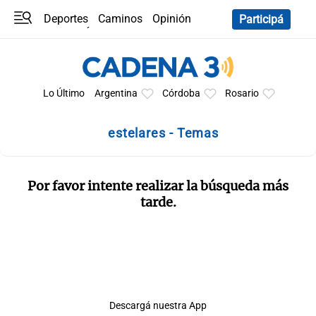
Deportes
Caminos
Opinión
Participá
Programas
Últimas coberturas
Últimas 24 h
En YouTube
Clima
Horóscopo
Lo Último
Argentina
Córdoba
Rosario
estelares - Temas
Por favor intente realizar la búsqueda más
tarde.
Descargá nuestra App