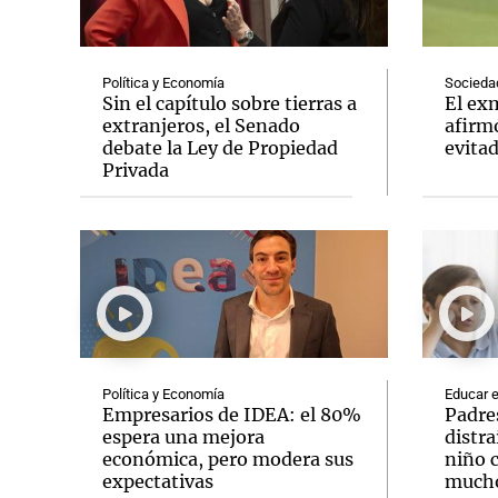
Política y Economía
Socieda
Sin el capítulo sobre tierras a
El ex
extranjeros, el Senado
afirm
debate la Ley de Propiedad
evita
Notas
Notas
Privada
Editorial
Mundial 2026
La Sol
Política y Economía
Educar e
Empresarios de IDEA: el 80%
Padre
espera una mejora
distra
económica, pero modera sus
niño 
expectativas
mucho