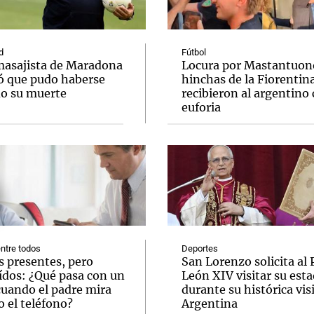
d
Fútbol
masajista de Maradona
Locura por Mastantuono
ó que pudo haberse
hinchas de la Fiorentin
do su muerte
recibieron al argentino
Notas
Notas
No
euforia
e en Cadena 3
El huracán de Arequito
Cadena 3 en
ntre todos
Deportes
s presentes, pero
San Lorenzo solicita al
ídos: ¿Qué pasa con un
León XIV visitar su esta
cuando el padre mira
durante su histórica visi
 el teléfono?
Argentina