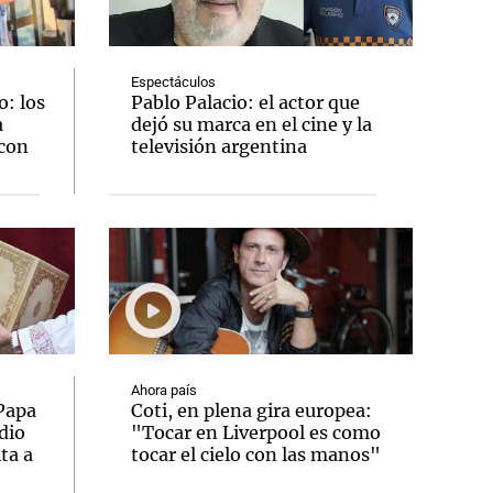
Espectáculos
: los
Pablo Palacio: el actor que
a
dejó su marca en el cine y la
Notas
 con
televisión argentina
tas
Notas
Venezuela de
 Groenlandia
Comprometidos
Madur
Ahora país
 Papa
Coti, en plena gira europea:
dio
"Tocar en Liverpool es como
ta a
tocar el cielo con las manos"