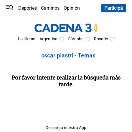
Deportes
Caminos
Opinión
Participá
Programas
Últimas coberturas
Últimas 24 h
En YouTube
Clima
Horóscopo
Lo Último
Argentina
Córdoba
Rosario
oscar piastri - Temas
Por favor intente realizar la búsqueda más
tarde.
Descargá nuestra App