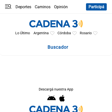
Deportes
Caminos
Opinión
Participá
Programas
Últimas coberturas
Últimas 24 h
En YouTube
Clima
Horóscopo
Lo Último
Argentina
Córdoba
Rosario
Buscador
Descargá nuestra App