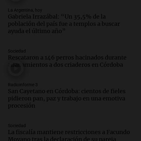
camiones varados
Panorama Federal
La Argentina, hoy
Episodios
Gabriela Irrazábal: “Un 35,5% de la
población del país fue a templos a buscar
Audio.
Controversia en el peronismo
ayuda el último año”
mendocino por ausencia de senadora
embarazada en votación clave
Panorama Federal
Sociedad
Episodios
Rescataron a 146 perros hacinados durante
Audio.
Mateo Bouniba, joven de Villa
allanamientos a dos criaderos en Córdoba
María, necesita un trasplante de médula
en Estados Unidos
Panorama Federal
Radioinforme 3
Episodios
San Cayetano en Córdoba: cientos de fieles
pidieron pan, paz y trabajo en una emotiva
Audio.
Fieles celebran a San Cayetano
procesión
en Córdoba pidiendo pan, paz y trabajo
Viva la Radio
Episodios
Sociedad
La fiscalía mantiene restricciones a Facundo
Audio.
Día Internacional de la Cerveza:
Moyano tras la declaración de su pareja