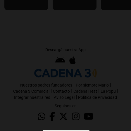
Descargá nuestra App
|
|
Nuestros padres fundadores
Por siempre Mario
|
|
|
|
Cadena 3 Comercial
Contacto
Cadena Heat
La Popu
|
|
Integrar nuestra red
Aviso Legal
Política de Privacidad
Seguinos en