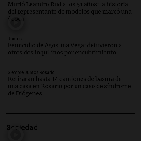
Murió Leandro Rud a los 51 años: la historia
Episodios
del representante de modelos que marcó una
Audio.
Media sanción a la ley de
época
inviolabilidad: un avance para
propietarios e inquilinos en Argentina
Panorama Federal
Juntos
Episodios
Femicidio de Agostina Vega: detuvieron a
Audio.
Promocionan cortes de cerdo
otros dos inquilinos por encubrimiento
ante la caída de consumo de carne de
vaca por precios.
Siempre Juntos Rosario
Viva la Radio Rosario
Retiraran hasta 14 camiones de basura de
Episodios
una casa en Rosario por un caso de síndrome
Audio.
Fieles movilizados por San
de Diógenes
Cayetano en Rosario.
Viva la Radio Rosario
Episodios
Audio.
Se registra inusual nevada en
Sociedad
Zapala, Neuquén, con más de mil