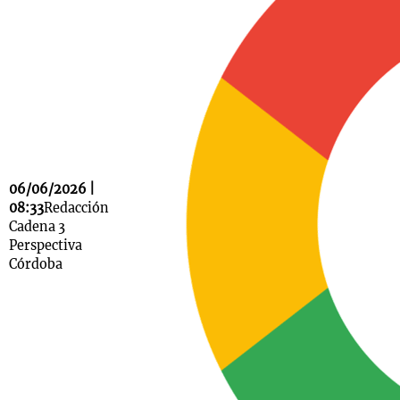
Notas
s
Notas
La Sole en
ial
Mundial 2026
Cadena 3
06/06/2026 |
08:33
Redacción
Cadena 3
Perspectiva
Córdoba