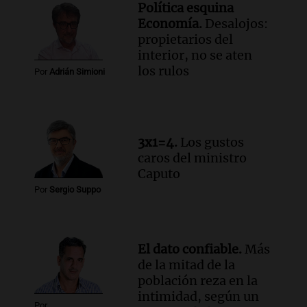
Política esquina
Audio.
Solicitan quiebra de Lebron
Economía.
Desalojos:
Group en medio de una investigación
propietarios del
por estafa piramidal millonaria
interior, no se aten
Panorama Federal
los rulos
Por
Adrián Simioni
Episodios
Audio.
Detienen a pareja en Alderete por
venta de medicamentos controlados
mediante delivery
3x1=4.
Los gustos
Panorama Federal
caros del ministro
Episodios
Caputo
Por
Sergio Suppo
El dato confiable.
Más
de la mitad de la
población reza en la
intimidad, según un
Por