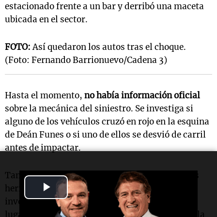
estacionado frente a un bar y derribó una maceta
ubicada en el sector.
FOTO:
Así quedaron los autos tras el choque.
(Foto: Fernando Barrionuevo/Cadena 3)
Hasta el momento,
no había información oficial
sobre la mecánica del siniestro. Se investiga si
alguno de los vehículos cruzó en rojo en la esquina
de Deán Funes o si uno de ellos se desvió de carril
antes de impactar.
Tampoco se había confirmado si hubo personas
Play
heridas ni cuántos ocupantes iban en los autos
involucrados. Personal policial trabajaba en el
Video
lugar, mientras se mantenía el corte parcial de la