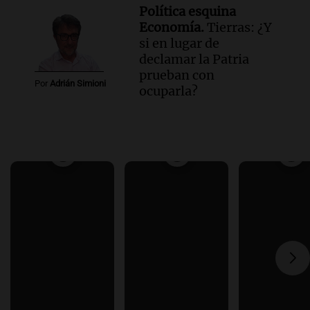
Política esquina
Economía.
Tierras: ¿Y
si en lugar de
declamar la Patria
prueban con
Por
Adrián Simioni
ocuparla?