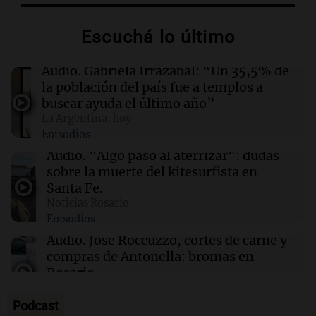
Juan Fernando Quintero se une a Deportivo
Independiente Medellín tras dejar River Plate
Escuchá lo último
20:07
Sociedad
Audio.
Gabriela Irrazábal: “Un 35,5% de
La fiscalía mantiene restricciones a Facundo
la población del país fue a templos a
Moyano tras la declaración de su pareja
buscar ayuda el último año”
La Argentina, hoy
Episodios
19:50
Sociedad
Concurso para la canción oficial de la visita del
Audio.
"Algo pasó al aterrizar": dudas
Papa León XIV a Argentina
sobre la muerte del kitesurfista en
Santa Fe.
Noticias Rosario
19:46
Cadena 3 Mundo
Episodios
Abelardo De la Espriella inicia su mandato en
Colombia con la visión de una "Patria
Audio.
José Roccuzzo, cortes de carne y
Milagro"
compras de Antonella: bromas en
Rosario.
Ahora país
Episodios
Podcast