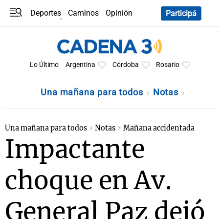
Deportes
Caminos
Opinión
Participá
Programas
Últimas coberturas
Últimas 24 h
En YouTube
Clima
Horóscopo
Lo Último
Argentina
Córdoba
Rosario
Una mañana para todos
Notas
Una mañana para todos
Notas
Mañana accidentada
Impactante
choque en Av.
General Paz dejó