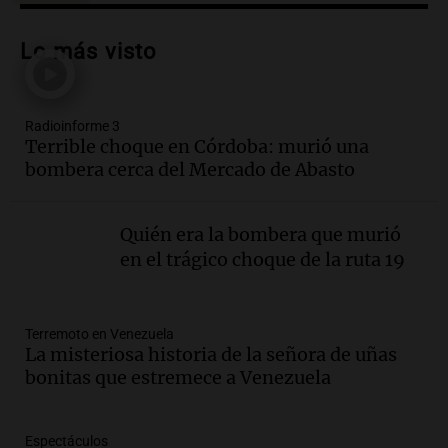
Audio.
José Roccuzzo, cortes de carne y
compras de Antonella: bromas en
Lo más visto
Rosario.
Viva la Radio Rosario
Episodios
Radioinforme 3
Audio.
Luciano Cáceres llega a Córdoba a
Terrible choque en Córdoba: murió una
presentar “Paraíso”, una obra que
bombera cerca del Mercado de Abasto
cuestiona certezas masculinas
Amamos Argentina
Episodios
Quién era la bombera que murió
Audio.
Inflación: por qué el 2,9% de
en el trágico choque de la ruta 19
julio en CABA no anticipa el dato
nacional, según economista
Informados al regreso
Terremoto en Venezuela
Episodios
La misteriosa historia de la señora de uñas
Audio.
Giordano advirtió por el
bonitas que estremece a Venezuela
endeudamiento: "La solución es que
haya más crédito y a menor tasa"
Informados al regreso
Espectáculos