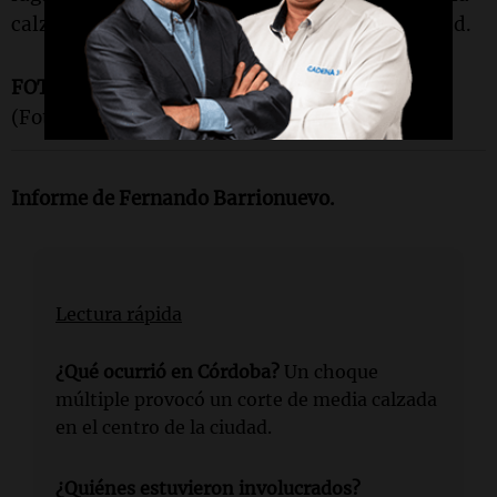
calzada en una mañana con llovizna en la ciudad.
FOTO:
Así quedaron los autos tras el choque.
(Foto: Fernando Barrionuevo/Cadena 3)
Informe de Fernando Barrionuevo.
Lectura rápida
¿Qué ocurrió en Córdoba?
Un choque
múltiple provocó un corte de media calzada
en el centro de la ciudad.
¿Quiénes estuvieron involucrados?