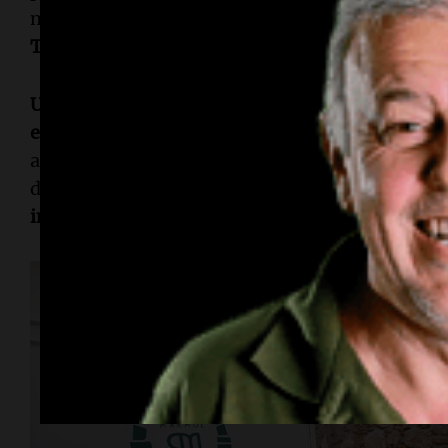
muchos elementos y detalles para no destruir n
Trabajamos con arquitectos y arqueólogos
".
Un pasillo, un patio, un salón principal y una 
es Mármol Siglo 17
. Si la arquitectura llama la 
atrás. "Tenemos muchas
recetas clásicas pero 
de darle una vuelta de rosca a todo.
Queremos qu
impronta, nuestro sello
", cuenta Guillermo.