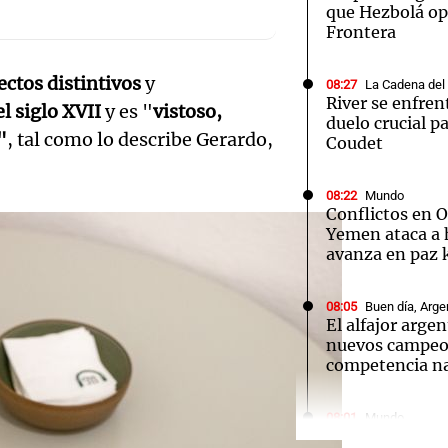
que Hezbolá ope
Frontera
ectos distintivos
y
08:27
La Cadena del
River se enfren
l siglo XVII
y es "
vistoso,
duelo crucial pa
Notas
Notas
No
"
, tal como lo describe Gerardo,
Coudet
e en Cadena 3
El huracán de Arequito
Cadena 3 en
08:22
Mundo
Conflictos en 
Yemen ataca a 
avanza en paz 
08:05
Buen día, Arge
El alfajor arge
nuevos campeo
competencia na
Audio.
Rechaz
08:01
Mundo
Tragedia en Ba