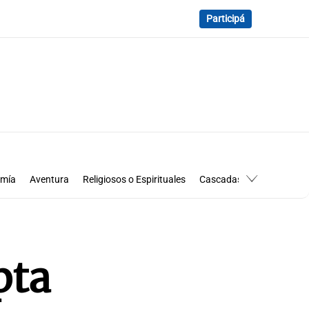
Participá
omía
Aventura
Religiosos o Espirituales
Cascadas
Ecoturismo
Historia
pta