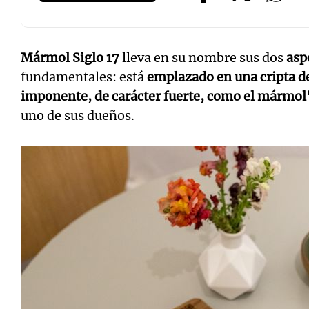
Mármol Siglo 17
lleva en su nombre sus dos
asp
fundamentales: está
emplazado en una cripta de
Notas
Notas
imponente, de carácter fuerte, como el mármol
uno de sus dueños.
Editorial
Mundial 2026
La Sol