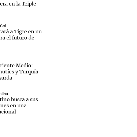
ra en la Triple
 Gol
tará a Tigre en un
Notas
ra el futuro de
tas
Notas
Venezuela de
 Groenlandia
Comprometidos
Madur
Oriente Medio:
hutíes y Turquía
kurda
ntina
ntino busca a sus
nes en una
cional
aron el
ngkok: Un chico