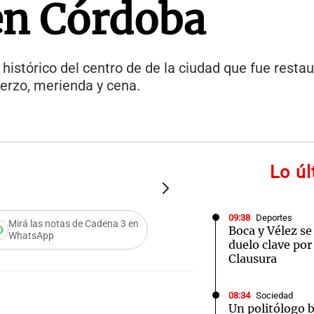
 en Córdoba
 histórico del centro de de la ciudad que fue restau
uerzo, merienda y cena.
Lo ú
FOTO:
Mármol Siglo 17
09:38
Deportes
Mirá las notas de Cadena 3 en
Boca y Vélez se
WhatsApp
duelo clave por
Clausura
08:34
Sociedad
Un politólogo 