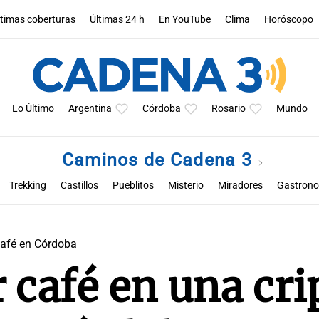
ltimas coberturas
Últimas 24 h
En YouTube
Clima
Horóscopo
Lo Último
Argentina
Córdoba
Rosario
Mundo
Caminos de Cadena 3
Trekking
Castillos
Pueblitos
Misterio
Miradores
Gastron
ienestar
Flora y Fauna
Curiosidades
Fotográficos
Escénicos
café en Córdoba
café en una cri