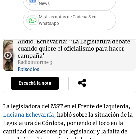
News
Mirá las notas de Cadena 3 en
WhatsApp
Notas
s
Notas
La Sole en
Audio.
Echevarría: "La Legislatura debate
ial
Mundial 2026
Cadena 3
cuando quiere el oficialismo para hacer
campaña"
Radioinforme 3
Episodios
Escuchá la nota
La legisladora del MST en el Frente de Izquierda,
Luciana Echevarría
, habló sobre la situación de la
Legislatura de Córdoba, poniendo el foco en la
cantidad de asesores por legislador y la falta de