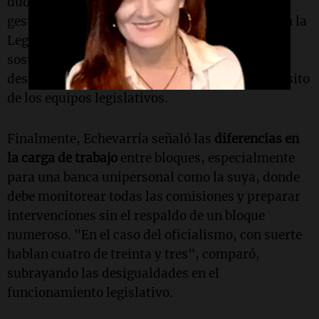
dudar que un exintendente tiene experiencia de
gestión para aportar, pero cuando ves tantos en la
Legislatura, parece un
modus operandi
para
sostener una estructura política", afirmó,
destacando que esta práctica deforma el propósito
de los equipos legislativos.
Finalmente, Echevarría señaló las
diferencias en
la carga de trabajo
entre bloques, especialmente
para una banca unipersonal como la suya, donde
debe monitorear todas las comisiones y preparar
intervenciones sin el respaldo de un bloque
numeroso. "En el caso del oficialismo, con suerte
hablan cuatro de treinta y tres", comparó,
subrayando las desigualdades en el
funcionamiento legislativo.