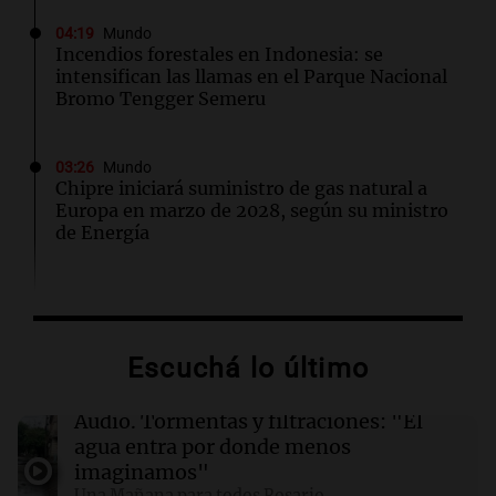
04:19
Mundo
Incendios forestales en Indonesia: se
intensifican las llamas en el Parque Nacional
Bromo Tengger Semeru
03:26
Mundo
Chipre iniciará suministro de gas natural a
Europa en marzo de 2028, según su ministro
de Energía
02:13
Mundo
Más de 1.300 vuelos cancelados en Shanghái
ante la llegada del tifón Dolphin
Escuchá lo último
02:03
Tecnología
Audio.
Tormentas y filtraciones: "El
Airbnb acelera el lanzamiento de funciones
agua entra por donde menos
gracias a la inteligencia artificial en su
imaginamos"
búsqueda
Una Mañana para todos Rosario