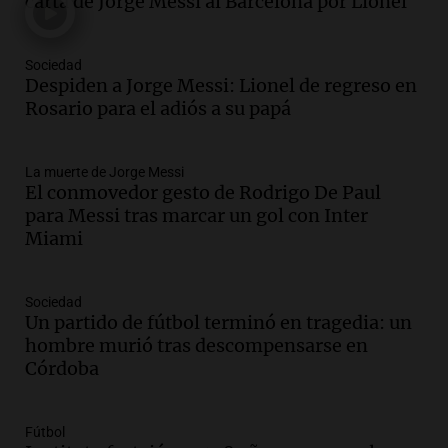
carta de Jorge Messi al Barcelona por Lionel
un puente
Una mañana para todos
Episodios
Sociedad
Audio.
Messi llegará esta noche a
Despiden a Jorge Messi: Lionel de regreso en
Rosario para acompañar a su familia
Rosario para el adiós a su papá
tras la muerte de su papá
Una mañana para todos
La muerte de Jorge Messi
Episodios
El conmovedor gesto de Rodrigo De Paul
Audio.
Ley de Propiedad Privada: el revés
para Messi tras marcar un gol con Inter
en el Congreso expuso una debilidad
Miami
comunicacional del Gobierno
Una mañana para todos
Episodios
Sociedad
Un partido de fútbol terminó en tragedia: un
Audio.
Casabindo se prepara para una
hombre murió tras descompensarse en
celebración única: 30.000 turistas y el
Córdoba
tradicional Toreo de la Vincha
Una mañana para todos
Episodios
Fútbol
Audio.
Borges, abogada de Pourrain: