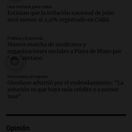
Una mañana para todos
Audio.
El orgullo y el sueño argentino de
Estiman que la inflación nacional de julio
Jorge Messi en una entrevista con Rony
será menor al 2,9% registrado en CABA
Vargas en 2007
Una mañana para todos
Episodios
Política y Economía
Audio.
El abuelo de Agostina Vega, tras
Masiva marcha de sindicatos y
las nuevas detenciones: "En esa casa
organizaciones sociales a Plaza de Mayo por
todos tenían algo que ver"
San Cayetano
Una mañana para todos
Episodios
Informados al regreso
Audio.
Una nutricionista derribó el mito
Giordano advirtió por el endeudamiento: "La
del desayuno ideal: qué alimentos
solución es que haya más crédito y a menor
conviene priorizar
tasa"
Una mañana para todos
Episodios
Audio.
Murió Jorge Messi
Opinión
Una mañana para todos