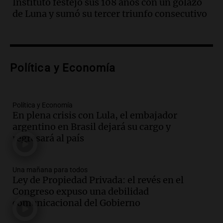
Instituto festejó sus 108 años con un golazo
"Tres hombres se lo llevaron para
de Luna y sumó su tercer triunfo consecutivo
hacerle preguntas y nunca regresó"
Una mañana para todos
Episodios
Audio.
Voluntarios limpiaron 9.000
Política y Economía
metros del río Suquía y retiraron hasta
800 kilos de basura por jornada
Una mañana para todos
Episodios
Política y Economía
En plena crisis con Lula, el embajador
Audio.
La historia de la servilleta que
argentino en Brasil dejará su cargo y
firmó Jorge Messi para el primer
regresará al país
contrato de Leo con Barcelona
Una mañana para todos
Episodios
Una mañana para todos
Ley de Propiedad Privada: el revés en el
Audio.
Joan Gaspart: "Sin Jorge, no sé si
Congreso expuso una debilidad
Messi hubiera llegado adonde llegó"
comunicacional del Gobierno
Una mañana para todos
Episodios