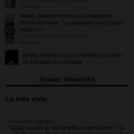
Episodios
01:49
Mundo
Audio.
Nahuel Pennisi y la huella de
El Pentágono solicita a la industria de defensa
Mercedes Sosa: "La emoción es el filtro
un aumento en la producción de armas
máximo".
Una Mañana para todos Rosario
Episodios
01:31
Ciencia
Reducir alimentos dulces no disminuye
Audio.
Orellana Lucca celebró su peña
antojos ni mejora la salud, según estudio
de folclore en Córdoba
Tarde y Media
Episodios
Podcast
Últimas 24 h
Audio.
Trágico accidente en Mendoza:
un muerto y varios heridos tras caída de
Lo más visto
vehículos desde un puente
Panorama Federal
Episodios
La muerte de Jorge Messi
Audio.
Tragedia en Mendoza: un muerto
"La situación de mi familia es gravísima": la
y cinco heridos tras caer dos autos desde