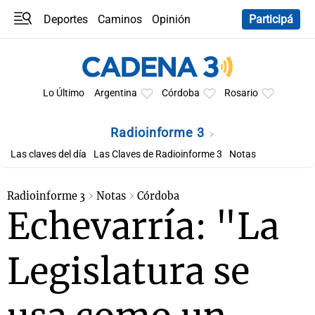
Deportes
Caminos
Opinión
Participá
Programas
Últimas coberturas
Últimas 24 h
En YouTube
Clima
Horóscopo
Lo Último
Argentina
Córdoba
Rosario
Radioinforme 3
Las claves del día
Las Claves de Radioinforme 3
Notas
Radioinforme 3
Notas
Córdoba
Echevarría: "La
Legislatura se