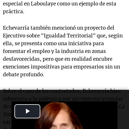
especial en Laboulaye como un ejemplo de esta
práctica.
Echevarría también mencionó un proyecto del
Ejecutivo sobre "Igualdad Territorial" que, según
ella, se presenta como una iniciativa para
fomentar el empleo y la industria en zonas
desfavorecidas, pero que en realidad encubre
exenciones impositivas para empresarios sin un
debate profundo.
Sobre el caso de los contratados, Echevarría hizo
referencia a la polémica por un contrato irregular
de un puntero político y a la lista publicada por
La
Play
Voz del Interior
, que incluye a exintendentes de
varias localidades cordobesas. "Nadie puede
Video