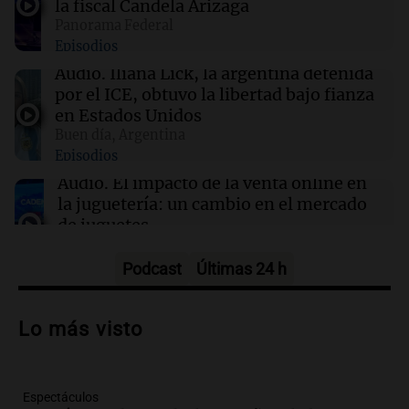
la fiscal Candela Arizaga
Clima en Mendoza: cómo estará el tiempo
Panorama Federal
este sábado 8 de agosto
Episodios
Audio.
Iliana Lick, la argentina detenida
00:16
Clima
por el ICE, obtuvo la libertad bajo fianza
Clima en Santa Fe: cómo estará el tiempo este
en Estados Unidos
sábado 8 de agosto
Buen día, Argentina
Episodios
Audio.
El impacto de la venta online en
la juguetería: un cambio en el mercado
de juguetes
Panorama Federal
Episodios
Podcast
Últimas 24 h
Audio.
Por qué nos cuesta decir que no y
qué consecuencias tiene ceder siempre
Lo más visto
Buen día, Argentina
Episodios
Espectáculos
Audio.
Se acerca el Campeonato