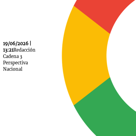
Notas
s
Notas
La Sole en
19/06/2026 |
ial
Mundial 2026
Cadena 3
13:21
Redacción
Cadena 3
Perspectiva
Nacional