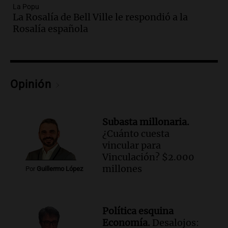
jóvenes de la región
La Popu
La Rosalía de Bell Ville le respondió a la
Panorama Federal
Rosalía española
Episodios
Audio.
Recomendaciones de vino
bonarda para disfrutar el fin de semana
en Mendoza
Panorama Federal
Opinión
Episodios
Audio.
Preparativos finales para la gran
exposición en la sociedad rural de
Subasta millonaria.
Bulaya este sábado
¿Cuánto cuesta
Panorama Federal
vincular para
Episodios
Vinculación? $2.000
Audio.
Denuncias por represión en el
millones
Por
Guillermo López
Congreso y evacuación por derrame de
oxígeno en Montecastro
Panorama Federal
Política esquina
Episodios
Economía.
Desalojos: