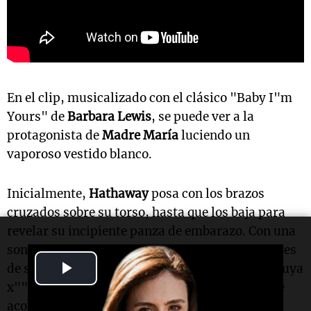
En el clip, musicalizado con el clásico "Baby I"m
Yours" de
Barbara Lewis
, se puede ver a la
protagonista de
Madre María
luciendo un
vaporoso vestido blanco.
Inicialmente,
Hathaway
posa con los brazos
cruzados sobre su torso, hasta que los baja para
revelar su incipiente panza de embarazo. Con una
sonrisa radiante, la actriz abraza su vientre antes
Play
de salir corriendo del encuadre. ""x Baby, soy tuya
x"" fue la breve pero romántica frase con la que
Video
acompañó la publicación.