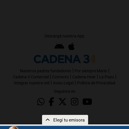
Descargá nuestra App
|
|
Nuestros padres fundadores
Por siempre Mario
|
|
|
|
Cadena 3 Comercial
Contacto
Cadena Heat
La Popu
|
|
Integrar nuestra red
Aviso Legal
Política de Privacidad
Seguinos en
Elegí tu emisora