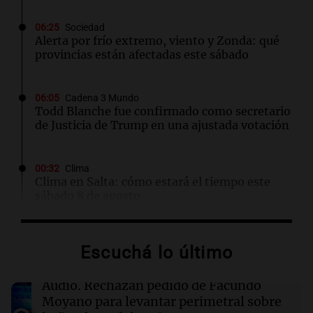
06:25
Sociedad
Alerta por frío extremo, viento y Zonda: qué
provincias están afectadas este sábado
06:05
Cadena 3 Mundo
Todd Blanche fue confirmado como secretario
de Justicia de Trump en una ajustada votación
00:32
Clima
Clima en Salta: cómo estará el tiempo este
sábado 8 de agosto
00:27
Clima
Escuchá lo último
Clima en Tucumán: cómo estará el tiempo
este sábado 8 de agosto
Audio.
Rechazan pedido de Facundo
Moyano para levantar perimetral sobre
00:21
Clima