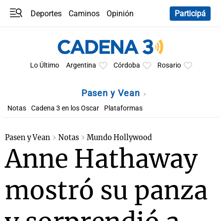
Deportes
Caminos
Opinión
Participá
Programas
Últimas coberturas
Últimas 24 h
En YouTube
Clima
Horóscopo
Lo Último
Argentina
Córdoba
Rosario
Pasen y Vean
Notas
Cadena 3 en los Oscar
Plataformas
Pasen y Vean
Notas
Mundo Hollywood
Anne Hathaway
mostró su panza