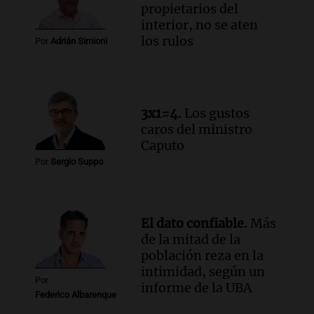
Audio.
Río Gallegos reporta frío extremo
propietarios del
y llega avión para escuelas de la décima
interior, no se aten
brigada aérea
los rulos
Por
Adrián Simioni
Panorama Federal
Episodios
3x1=4.
Los gustos
caros del ministro
Caputo
Por
Sergio Suppo
El dato confiable.
Más
de la mitad de la
población reza en la
intimidad, según un
Por
informe de la UBA
Federico Albarenque