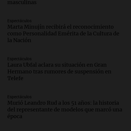
Panorama Federal
masculinas
Episodios
Audio.
Villa María presenta nuevos
edificios y proyecta una casa del
Espectáculos
Marta Minujín recibirá el reconocimiento
estudiante con 48 municipios
como Personalidad Emérita de la Cultura de
involucrados
la Nación
Panorama Federal
Episodios
Audio.
1° gol de Rosario Central a
Aldosivi (Zalazar en contra) - relato
Espectáculos
Laura Ubfal aclara su situación en Gran
Gato Greco
Hermano tras rumores de suspensión en
Deportes Rosario
Telefe
Episodios
Audio.
Mañana inicia la gran exposición
en la Sociedad Rural de Bulaya con
Espectáculos
actividades para toda la familia
Murió Leandro Rud a los 51 años: la historia
Panorama Federal
del representante de modelos que marcó una
Episodios
época
Audio.
Villa María presenta nuevos
edificios y una casa del estudiante para