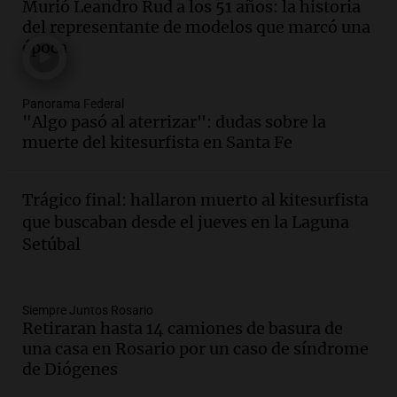
Murió Leandro Rud a los 51 años: la historia
Argentino del Alfajor en el Estadio de
del representante de modelos que marcó una
Ferro este fin de semana
época
Panorama Federal
Episodios
Audio.
El evento más federal del año
Panorama Federal
reunirá a más de 80 expositores con
"Algo pasó al aterrizar": dudas sobre la
sabores únicos
muerte del kitesurfista en Santa Fe
Panorama Federal
Episodios
Trágico final: hallaron muerto al kitesurfista
Audio.
Mariano Moreno: pasiones
que buscaban desde el jueves en la Laguna
intensas y su legado en la revolución
Setúbal
argentina
Panorama Federal
Episodios
Audio.
El Ensamble Municipal de Música
Siempre Juntos Rosario
Retiraran hasta 14 camiones de basura de
Ciudadana de Córdoba deleitó a los
una casa en Rosario por un caso de síndrome
oyentes de la radio a puro tango
de Diógenes
Amamos Argentina
Episodios