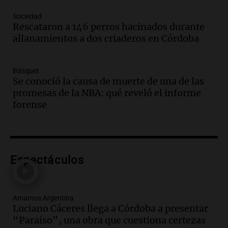
Audio.
Boletín de Calificaciones de
Sociedad
Marcelo Lamberti (Rosario Central 2 - 1
Rescataron a 146 perros hacinados durante
Aldosivi)
allanamientos a dos criaderos en Córdoba
Deportes Rosario
Episodios
Básquet
Audio.
2° gol de Rosario Central a
Se conoció la causa de muerte de una de las
Aldosivi (Campaz) - relato Gato Greco
promesas de la NBA: qué reveló el informe
Deportes Rosario
forense
Episodios
Audio.
Nuevo desarrollo urbano y casa
del estudiante impulsan el crecimiento
en Villa María
Espectáculos
Panorama Federal
Episodios
Audio.
La gran exposición de la rural de
Amamos Argentina
la Bulaya abrirá sus puertas mañana con
Luciano Cáceres llega a Córdoba a presentar
diversas actividades y sorpresas
“Paraíso”, una obra que cuestiona certezas