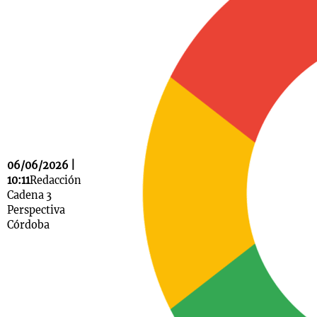
Notas
s
Notas
La Sole en
ial
Mundial 2026
Cadena 3
06/06/2026 |
10:11
Redacción
Cadena 3
Perspectiva
Córdoba