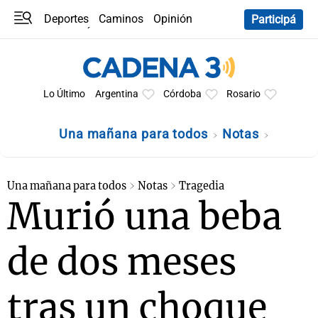
Deportes
Caminos
Opinión
Participá
Programas
Últimas coberturas
Últimas 24 h
En YouTube
Clima
Horóscopo
Lo Último
Argentina
Córdoba
Rosario
Una mañana para todos
Notas
Una mañana para todos
Notas
Tragedia
Murió una beba
de dos meses
tras un choque