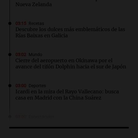
Nueva Zelanda
03:15
Recetas
Descubre los dulces más emblemáticos de las
Rías Baixas en Galicia
03:02
Mundo
Cierre del aeropuerto en Okinawa por el
avance del tifón Dolphin hacia el sur de Japón
03:00
Deportes
Icardi en la mira del Rayo Vallecano: busca
casa en Madrid con la China Suárez
03:00
Espectáculos
El Rayo Vallecano busca fichar a Icardi y la
China Suárez se muda a Madrid