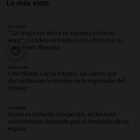
Lo más visto
la soberanía digital en Argentina
Panorama Federal
Episodios
Sociedad
Audio.
Mendoza se prepara para un fin
"La droga era mía y ni siquiera tuvimos
de semana helado y ciudadanos
sexo": Candela Arizaga contó cómo fue su
marchan contra reforma de tierras
noche con Moyano
Panorama Federal
Episodios
Ahora país
Audio.
El "Mono" de Kapanga
Caso María Lucila Pagani: las claves que
adelantó su show en Rosario.
derrumbaron la versión de la explosión del
Viva la Radio Rosario
celular
Episodios
Audio.
Condenan a tres años de prisión
Sociedad
en suspenso a hombre por simular robo
Quién es Gerardo Gasparutti, el docente
de recaudación en San Luis
universitario detenido por el femicidio de su
Panorama Federal
esposa
Episodios