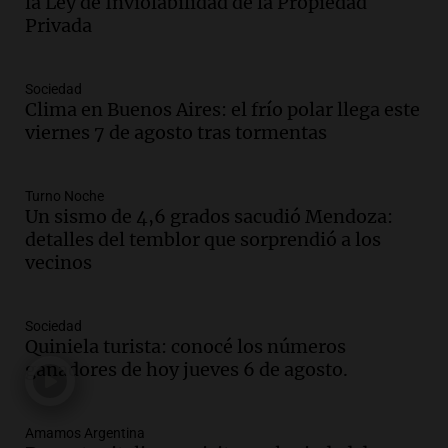
la Ley de Inviolabilidad de la Propiedad
Episodios
Privada
Audio.
Débora Blanca, psicóloga experta
en ludopatía: “Tener el casino en la
mano es muy peligroso”
Sociedad
La Argentina, hoy
Clima en Buenos Aires: el frío polar llega este
Episodios
viernes 7 de agosto tras tormentas
Audio.
Docentes italianos visitaron la
ciudad de Córdoba para interiorizarse
Turno Noche
sobre los parques educativos
Un sismo de 4,6 grados sacudió Mendoza:
Amamos Argentina
detalles del temblor que sorprendió a los
Episodios
vecinos
Audio.
Meteorólogo alertó que El Niño
traerá más lluvias y eventos extremos
durante la primavera
Sociedad
Informados al regreso
Quiniela turista: conocé los números
Episodios
ganadores de hoy jueves 6 de agosto.
Audio.
Córdoba sigue trabajando para
restablecer el servicio de electricidad
Amamos Argentina
tras fuertes vientos