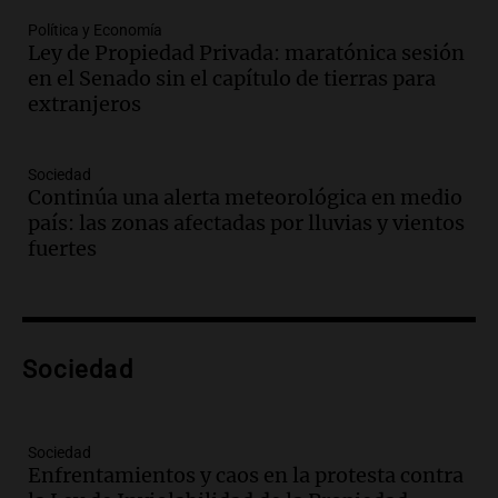
Audio.
Medicina reproductiva, entre la
ayuda por problemas de fertilidad y la
Política y Economía
Ley de Propiedad Privada: maratónica sesión
ostentación de millonarios
en el Senado sin el capítulo de tierras para
Amamos Argentina
extranjeros
Episodios
Audio.
El juicio contra Oscar González
avanza con testimonios clave sobre el
Sociedad
accidente en Villa Dolores
Continúa una alerta meteorológica en medio
Panorama Federal
país: las zonas afectadas por lluvias y vientos
Episodios
fuertes
Audio.
El teatro Real da la bienvenida a
la temporada Rock Real con bandas
tributo todos los jueves
Panorama Federal
Sociedad
Episodios
Audio.
Nicolás Marotta, el cordobés de
Recoleta: “Enfrentar a Boca, sea donde
sea, va a ser lindo”
Sociedad
Enfrentamientos y caos en la protesta contra
La Cadena del Gol