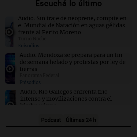
Escuchá lo último
02:04
Tecnología
Descuentos de hasta $400 en entradas para
Audio.
Sin traje de neoprene, compite en
TechCrunch Disrupt 2026 hasta mañana
el Mundial de Natación en aguas gélidas
frente al Perito Moreno
Turno Noche
02:03
Tecnología
Episodios
Vogue World se trasladará a San Francisco: un
guiño a la fusión entre tecnología y moda
Audio.
Mendoza se prepara para un fin
de semana helado y protestas por ley de
tierras
01:59
Mundo
Panorama Federal
Laura Galván brilla en los Centroamericanos y
Episodios
México establece nuevo récord de oros
Audio.
Río Gallegos enfrenta frío
intenso y movilizaciones contra el
kirchnerismo
Panorama Federal
Episodios
Podcast
Últimas 24 h
Audio.
Debate en el Senado sobre
propiedad privada y cuestionamientos a