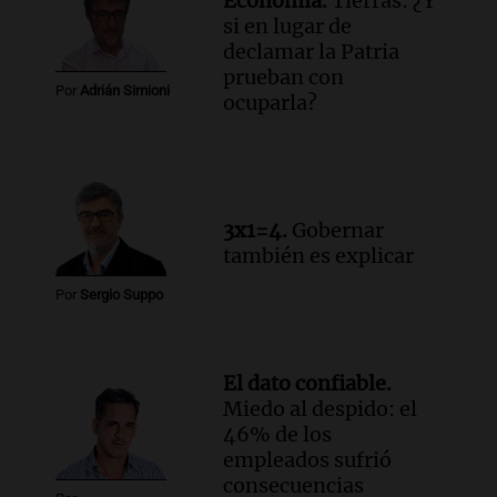
Economía.
Tierras: ¿Y
la ley de Propiedad Privada debatida en
si en lugar de
el Senado.
declamar la Patria
Viva la Radio Rosario
prueban con
Episodios
Por
Adrián Simioni
ocuparla?
Audio.
Luis Juez cuestionó la polémica
por la Ley de Tierras: "Construyeron un
relato mentiroso"
Informados al regreso
Episodios
3x1=4.
Gobernar
también es explicar
Por
Sergio Suppo
El dato confiable.
Miedo al despido: el
46% de los
empleados sufrió
consecuencias