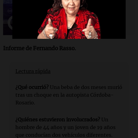
tras robarle a una mujer en
Córdoba
Informe de Fernando Rasso.
Lectura rápida
¿Qué ocurrió?
Una beba de dos meses murió
tras un choque en la autopista Córdoba-
Rosario.
¿Quiénes estuvieron involucrados?
Un
hombre de 44 años y un joven de 19 años
que conducían dos vehículos diferentes.