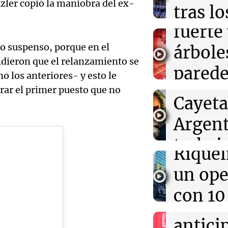
tzler copió la maniobra del ex-
estrag
tras lo
fuerte
09:20
Radioinforme 
viento
Ciudadanía ital
Audio.
una vía de recl
to suspenso, porque en el
árbole
km/h
descendientes
peregr
cidieron que el relanzamiento se
parede
Noticias
mo los anteriores- y esto le
de San
Episodios
09:15
Espectáculos
Audio.
urar el primer puesto que no
en var
La Joaqui enfre
Cayet
separación de L
Detuvi
punto
ansiedad"
Argent
hijo d
Noticias
trabaj
Episodios
Riquel
Audio.
agrad
un ope
obispo
La Mesa de 
con 10
Episodios
Buenos
Audio.
allana
antici