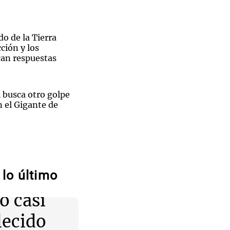
do de la Tierra
ción y los
can respuestas
 busca otro golpe
n el Gigante de
Corte de
restablecen
omáticas tras asilo
peruana
lo último
ba:
Córdoba
o casi
s Rosario
ijo de Fran
ta los
lecido
un operativo con 10
en Rosario