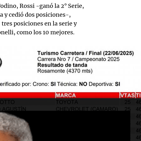
meno
gobier
Todino, Rossi -ganó la 2° Serie,
el 38%
víctim
na y cedió dos posiciones-,
Rioja 
agosto
tres posiciones en la serie y
fatale
pago 
onelli, como los 10 mejores.
Panorama F
accide
Episodios
chacho
tránsi
emple
Mendo
Audio.
públic
Audi
Panorama F
emple
partir 
Episodios
Herr
públic
octubr
Actualid
Córdo
Episodio
Noticias
Audio.
Episodios
más de
colom
que lo
acusad