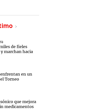
ltimo
Notas
tas
Notas
Venezuela de
afé
 Groenlandia
Comprometidos
Madur
iles de fieles
s y marchan hacia
 enfrentan en un
 el Torneo
asónico que mejora
sin medicamentos