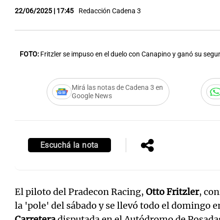
22/06/2025 | 17:45
Redacción Cadena 3
FOTO:
Fritzler se impuso en el duelo con Canapino y ganó su seg
Notas
Notas
Editorial
Mundial 2026
La Sol
Mirá las notas de Cadena 3 en
Google News
Escuchá la nota
El piloto del Pradecon Racing,
Otto Fritzler
, co
la 'pole' del sábado y se llevó todo el domingo 
Carretera
disputada en el Autódromo de Posadas