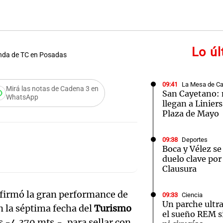
Lo ú
unda de TC en Posadas
Notas
Notas
No
09:41
La Mesa de C
e en Cadena 3
El huracán de Arequito
Cadena 3 en
Mirá las notas de Cadena 3 en
San Cayetano: m
WhatsApp
llegan a Linier
Plaza de Mayo
09:38
Deportes
Boca y Vélez se
duelo clave por
Clausura
nfirmó la gran performance de
09:33
Ciencia
Un parche ultr
en la séptima fecha del
Turismo
el sueño REM 
 -4.370 mts.-, para sellar con