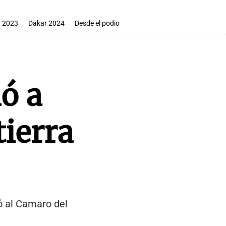
 2023
Dakar 2024
Desde el podio
ió a
tierra
ó al Camaro del