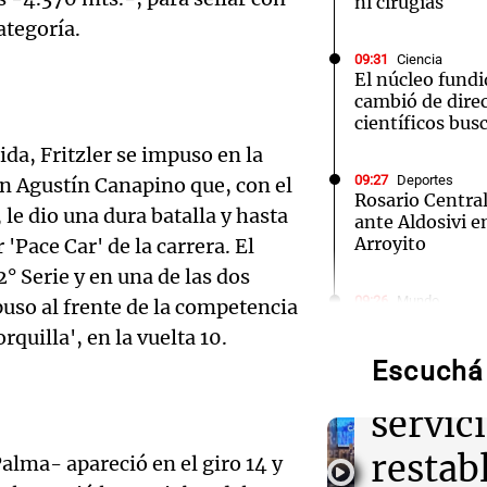
ni cirugías
ategoría.
09:31
Ciencia
El núcleo fundi
cambió de direc
científicos bus
ida, Fritzler se impuso en la
09:27
Deportes
ón Agustín Canapino que, con el
Rosario Central
e dio una dura batalla y hasta
ante Aldosivi e
Arroyito
'Pace Car' de la carrera. El
° Serie y en una de las dos
Audio.
09:26
Mundo
uso al frente de la competencia
Perú y México 
luz en
quilla', en la vuelta 10.
relaciones dipl
de exministra 
Escuchá 
Córdo
Audio.
servici
09:24
Siempre Junto
Detuvieron al h
enfren
restab
alma- apareció en el giro 14 y
Riquelme tras 
allanamientos 