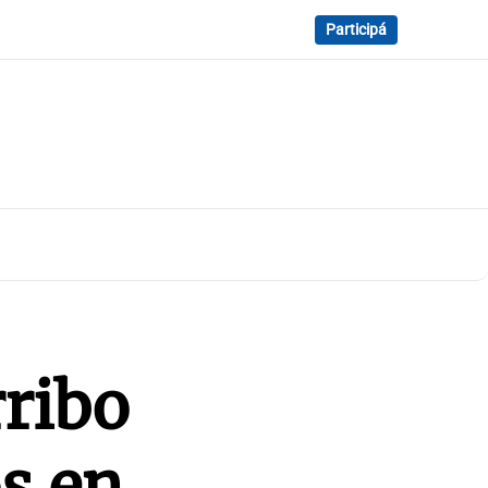
Participá
rribo
s en