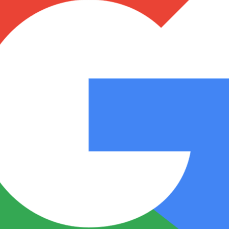
Notas
Notas
No
e en Cadena 3
El huracán de Arequito
Cadena 3 en