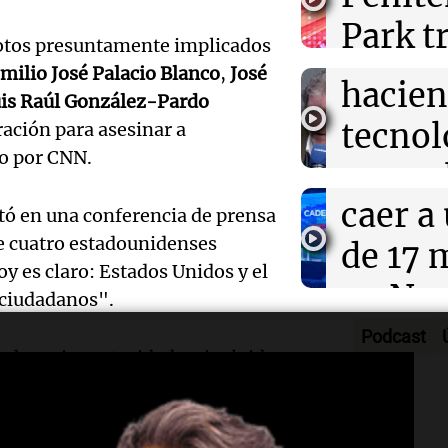
Colom
de tier
números ganad
Park tr
miércoles 5 de 
remat
lotos presuntamente implicados
Panorama F
años d
milio José Palacio Blanco
,
José
Episodios
Audio.
hacien
is Raúl González-Pardo
por fal
trabaj
tecnol
ración para asesinar a
nieve
o por CNN.
Audio.
herido
reempl
Panorama F
Lanza
caer a
contac
Episodios
tó en una conferencia de prensa
de cuatro estadounidenses
del Ti
de 17 
gente
y es claro: Estados Unidos y el
Audio.
el nue
en Nu
La Argentin
 ciudadanos".
Episodios
Moren
híbrid
Córdo
Podcast
 de varias autoridades, incluido
la Cop
enchuf
Panorama F
ubdirector del FBI
Christopher G.
Episodios
Audio.
Mundi
Chery 
ral de Florida,
James Uthmeier
.