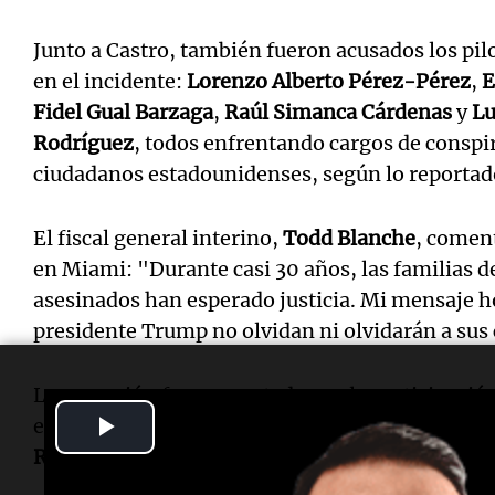
Junto a Castro, también fueron acusados los pi
en el incidente:
Lorenzo Alberto Pérez-Pérez
,
E
Fidel Gual Barzaga
,
Raúl Simanca Cárdenas
y
Lu
Rodríguez
, todos enfrentando cargos de conspi
ciudadanos estadounidenses, según lo reportad
El fiscal general interino,
Todd Blanche
, comen
en Miami: "Durante casi 30 años, las familias 
asesinados han esperado justicia. Mi mensaje ho
presidente Trump no olvidan ni olvidarán a sus
La acusación fue presentada con la participación
Play
el fiscal federal
Jason A. Reding Quiñones
, el s
Raia
, la senadora
Ashley Moody
y el fiscal gene
Video