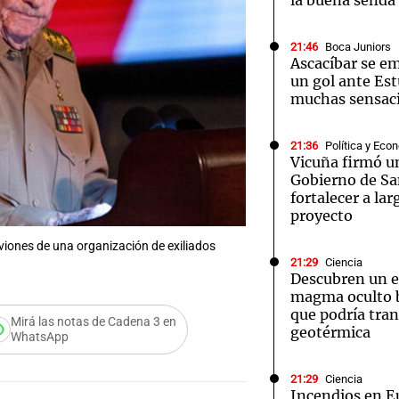
la buena senda
21:46
Boca Juniors
Ascacíbar se e
un gol ante Es
muchas sensac
21:36
Política y Eco
Vicuña firmó u
Gobierno de Sa
fortalecer a lar
proyecto
viones de una organización de exiliados
21:29
Ciencia
Descubren un 
magma oculto b
que podría tran
Mirá las notas de Cadena 3 en
geotérmica
WhatsApp
21:29
Ciencia
Incendios en E