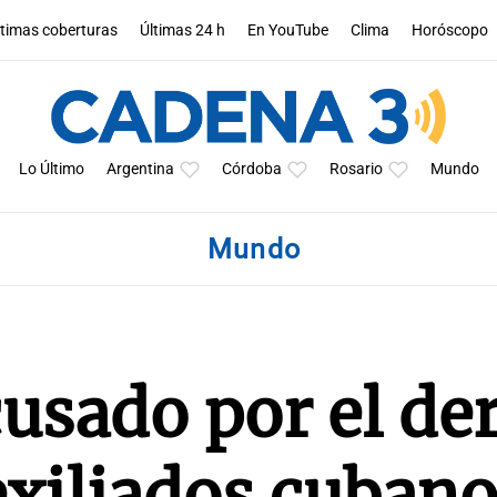
ltimas coberturas
Últimas 24 h
En YouTube
Clima
Horóscopo
Lo Último
Argentina
Córdoba
Rosario
Mundo
Mundo
cusado por el de
exiliados cubano