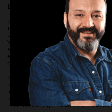
El incidente de los aviones de He
Los cargos contra Castro se refieren a un suceso
1996, cuando aviones de combate cubanos MiG-
Cessna que pertenecían a
Hermanos al Rescate
buscaba rescatar a cubanos que intentaban escapa
ataque, fallecieron cuatro personas a bordo de l
estadounidenses
Armando Alejandre Jr.
,
Carlos
como el residente permanente
Pablo Morales
.
La Organización de Aviación Civil Internaciona
aviones estaban fuera del espacio aéreo cubano
una afirmación que Cuba rechaza. Esta organiza
autoridades cubanas no intentaron interceptar 
como contactarlos por radio o guiarlos fuera de 