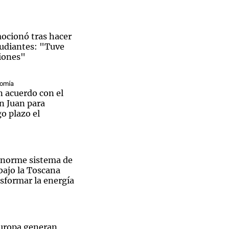
mocionó tras hacer
tudiantes: "Tuve
iones"
nomía
n acuerdo con el
n Juan para
go plazo el
enorme sistema de
ajo la Toscana
sformar la energía
uropa generan