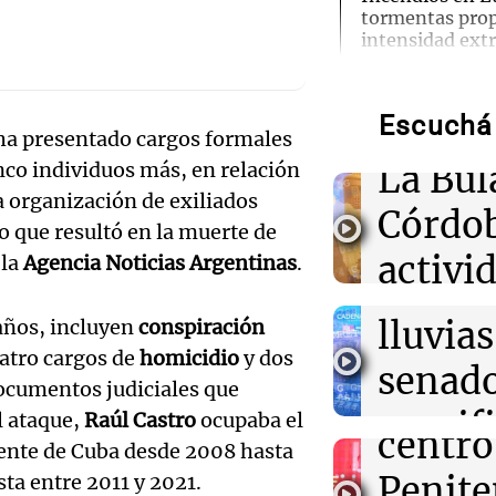
tormentas prop
Audio.
intensidad ext
Prepar
21:16
Sociedad
La conmovedora
Escuchá 
para la
 ha presentado cargos formales
despedida de la 
Audio.
fallecida en M
La Bul
nco individuos más, en relación
Galleg
a organización de exiliados
Córdo
21:02
Mundo
 que resultó en la muerte de
enfren
Hutíes reivind
Audio.
activi
 la
Agencia Noticias Argentinas
.
misil a buque s
secuel
Adén
Mendo
horari
lluvias
 años, incluyen
conspiración
celebr
21:00
Política y Eco
apertu
uatro cargos de
homicidio
y dos
General Motors
senad
suspensiones e
ocumentos judiciales que
apertu
Panorama F
Audio.
retomará la pr
manifi
l ataque,
Raúl Castro
ocupaba el
Episodios
centro
dente de Cuba desde 2008 hasta
Pedro
oposic
21:00
Sociedad
Penite
ta entre 2011 y 2021.
Quiniela noctu