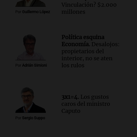
compras de Antonella: bromas en
Vinculación? $2.000
Rosario.
millones
Por
Guillermo López
Ahora país
Episodios
Audio.
José Roccuzzo, cortes de carne y
Política esquina
compras de Antonella: bromas en
Economía.
Desalojos:
Rosario.
propietarios del
Viva la Radio Rosario
interior, no se aten
Episodios
los rulos
Por
Adrián Simioni
Audio.
Luciano Cáceres llega a Córdoba a
presentar “Paraíso”, una obra que
cuestiona certezas masculinas
Amamos Argentina
3x1=4.
Los gustos
Episodios
caros del ministro
Caputo
Por
Sergio Suppo