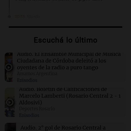
00:55
Mundo
China se prepara para el tifón Dolphin; cierran
escuelas y actividades turísticas en varias
provincias
Escuchá lo último
00:32
Clima
Audio.
El Ensamble Municipal de Música
Clima en Salta: cómo estará el tiempo este
Ciudadana de Córdoba deleitó a los
sábado 8 de agosto
oyentes de la radio a puro tango
Amamos Argentina
Episodios
00:27
Clima
Clima en Tucumán: cómo estará el tiempo
Audio.
Boletín de Calificaciones de
este sábado 8 de agosto
Marcelo Lamberti (Rosario Central 2 - 1
Aldosivi)
Deportes Rosario
00:21
Clima
Episodios
Clima en Mendoza: cómo estará el tiempo
este sábado 8 de agosto
Audio.
2° gol de Rosario Central a