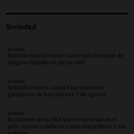
Episodios
Audio.
Preparativos finales para la gran
exposición en la sociedad rural de
Bulaya este sábado
Sociedad
Panorama Federal
Episodios
Audio.
Denuncias por represión en el
Sociedad
Congreso y evacuación por derrame de
Evacuación en Monte Castro por derrame de
oxígeno en Montecastro
oxígeno líquido en plena calle
Panorama Federal
Episodios
Sociedad
Audio.
Río Gallegos reporta frío extremo
Quiniela turista: conocé los números
y llega avión para escuelas de la décima
ganadores de hoy viernes 7 de agosto.
brigada aérea
Panorama Federal
Episodios
Sociedad
El informe de la UBA sobre creencias en el
Audio.
La justicia reconoce al COVID
país: menos católicos y más evangélicos y sin
como enfermedad laboral tras la muerte
religión
de un docente