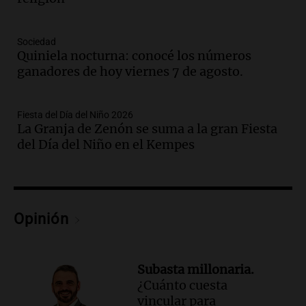
Panorama Federal
Episodios
Sociedad
Audio.
Aumento de tarifas de luz en San
Quiniela nocturna: conocé los números
Luis a partir de agosto por nueva
ganadores de hoy viernes 7 de agosto.
regulación de la energía
Panorama Federal
Episodios
Fiesta del Día del Niño 2026
La Granja de Zenón se suma a la gran Fiesta
Audio.
Gabriela Irrazábal: “Un 35,5% de
del Día del Niño en el Kempes
la población del país fue a templos a
buscar ayuda el último año”
La Argentina, hoy
Episodios
Audio.
"Algo pasó al aterrizar": dudas
Opinión
sobre la muerte del kitesurfista en
Santa Fe.
Noticias Rosario
Subasta millonaria.
Episodios
¿Cuánto cuesta
Audio.
José Roccuzzo, cortes de carne y
vincular para