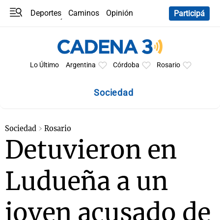
Deportes
Caminos
Opinión
Participá
Programas
Últimas coberturas
Últimas 24 h
En YouTube
Clima
Horóscopo
Lo Último
Argentina
Córdoba
Rosario
Sociedad
Sociedad
Rosario
Detuvieron en
Ludueña a un
joven acusado de