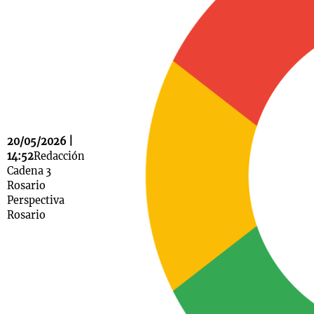
Notas
s
Notas
La Sole en
ial
Mundial 2026
Cadena 3
20/05/2026 |
14:52
Redacción
Cadena 3
Rosario
Perspectiva
Rosario