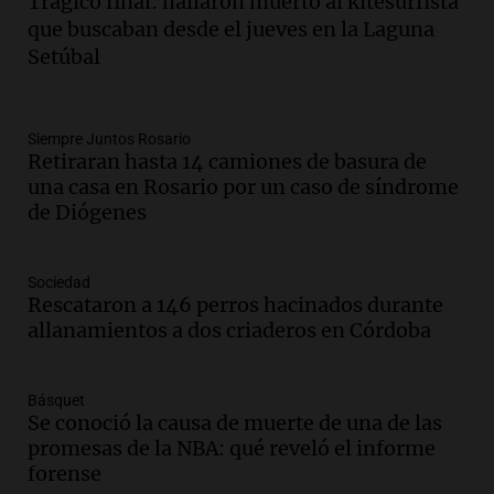
Trágico final: hallaron muerto al kitesurfista
Audio.
1° gol de Rosario Central a
que buscaban desde el jueves en la Laguna
Aldosivi (Zalazar en contra) - relato
Setúbal
Gato Greco
Deportes Rosario
Episodios
Audio.
Recomendaciones de vino
Siempre Juntos Rosario
Retiraran hasta 14 camiones de basura de
bonarda para disfrutar el fin de semana
una casa en Rosario por un caso de síndrome
en Mendoza
de Diógenes
Panorama Federal
Episodios
Audio.
Mañana inicia la gran exposición
Sociedad
en la Sociedad Rural de Bulaya con
Rescataron a 146 perros hacinados durante
actividades para toda la familia
allanamientos a dos criaderos en Córdoba
Panorama Federal
Episodios
Básquet
Audio.
Villa María presenta nuevos
Se conoció la causa de muerte de una de las
edificios y una casa del estudiante para
promesas de la NBA: qué reveló el informe
jóvenes de la región
forense
Panorama Federal