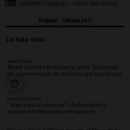
Aldosivi (Campaz) - relato Gato Greco
Deportes Rosario
Episodios
Podcast
Últimas 24 h
Audio.
Nuevo desarrollo urbano y casa
del estudiante impulsan el crecimiento
Lo más visto
en Villa María
Panorama Federal
Episodios
Espectáculos
Audio.
La gran exposición de la rural de
Murió Leandro Rud a los 51 años: la historia
la Bulaya abrirá sus puertas mañana con
del representante de modelos que marcó una
diversas actividades y sorpresas
época
Panorama Federal
Episodios
Audio.
Villa María presenta nuevos
Panorama Federal
edificios y proyecta una casa del
"Algo pasó al aterrizar": dudas sobre la
estudiante con 48 municipios
muerte del kitesurfista en Santa Fe
involucrados
Panorama Federal
Episodios