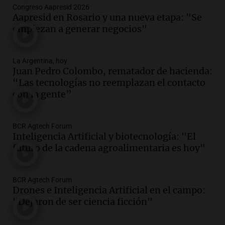
Episodios
Congreso Aapresid 2026
Aapresid en Rosario y una nueva etapa: "Se
Audio.
La historia de la servilleta que
empiezan a generar negocios"
firmó Jorge Messi para el primer
contrato de Leo con Barcelona
Una mañana para todos
La Argentina, hoy
Episodios
Juan Pedro Colombo, rematador de hacienda:
“Las tecnologías no reemplazan el contacto
Audio.
Joan Gaspart: "Sin Jorge, no sé si
con la gente”
Messi hubiera llegado adonde llegó"
Una mañana para todos
Episodios
BCR Agtech Forum
Inteligencia Artificial y biotecnología: "El
Audio.
El orgullo y el sueño argentino de
futuro de la cadena agroalimentaria es hoy"
Jorge Messi en una entrevista con Rony
Vargas en 2007
Una mañana para todos
BCR Agtech Forum
Episodios
Drones e Inteligencia Artificial en el campo:
Audio.
El abuelo de Agostina Vega, tras
"Dejaron de ser ciencia ficción"
las nuevas detenciones: "En esa casa
todos tenían algo que ver"