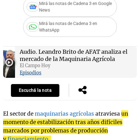
Mirá las notas de Cadena 3 en Google
News
Mirá las notas de Cadena 3 en
Notas
WhatsApp
s
Notas
La Sole en
ial
Mundial 2026
Cadena 3
Audio.
Leandro Brito de AFAT analiza el
mercado de la Maquinaria Agrícola
El Campo Hoy
Episodios
Escuchá la nota
El sector de
maquinarias agrícolas
atraviesa
un
momento de estabilización tras años difíciles
marcados por problemas de producción
y
financiamiento
.