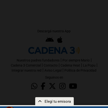
Descargá nuestra App
|
|
Nuestros padres fundadores
Por siempre Mario
|
|
|
|
Cadena 3 Comercial
Contacto
Cadena Heat
La Popu
|
|
Integrar nuestra red
Aviso Legal
Política de Privacidad
Seguinos en
Elegí tu emisora