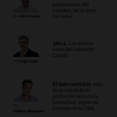
de julio será menor al 2,9% registrado
propietarios del
en CABA
interior, no se aten
Una mañana para todos
los rulos
Por
Adrián Simioni
Episodios
Audio.
Altas Cumbres: rescataron a una
cabra que llevaba ocho días atrapada en
un precipicio
3x1=4.
Los gustos
Una mañana para todos
caros del ministro
Episodios
Caputo
Audio.
Chile planteó mejorar la
Por
Sergio Suppo
conectividad fronteriza, aérea y digital
con Jujuy
Panorama Federal
Episodios
El dato confiable.
Más
de la mitad de la
población reza en la
intimidad, según un
Por
informe de la UBA
Federico Albarenque