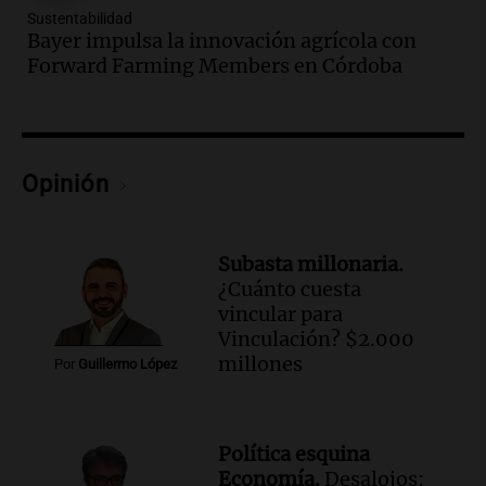
Sustentabilidad
Una mañana para todos
Bayer impulsa la innovación agrícola con
Episodios
Forward Farming Members en Córdoba
Audio.
Una nutricionista derribó el mito
del desayuno ideal: qué alimentos
conviene priorizar
Una mañana para todos
Episodios
Opinión
Audio.
Murió Jorge Messi
Una mañana para todos
Subasta millonaria.
Episodios
¿Cuánto cuesta
vincular para
Audio.
Mateo, a los 25 años, lucha
Vinculación? $2.000
contra el tiempo: necesita un trasplante
millones
Por
Guillermo López
para poder seguir viviend
Una mañana para todos
Episodios
Política esquina
Audio.
Estiman que la inflación nacional
Economía.
Desalojos: