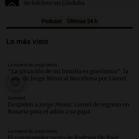
de folclore en Córdoba
Tarde y Media
Episodios
Podcast
Últimas 24 h
Audio.
Trágico accidente en Mendoza:
un muerto y varios heridos tras caída de
Lo más visto
vehículos desde un puente
Panorama Federal
Episodios
La muerte de Jorge Messi
Audio.
Tragedia en Mendoza: un muerto
"La situación de mi familia es gravísima": la
y cinco heridos tras caer dos autos desde
carta de Jorge Messi al Barcelona por Lionel
un puente
Una mañana para todos
Episodios
Sociedad
Audio.
Messi llegará esta noche a
Despiden a Jorge Messi: Lionel de regreso en
Rosario para acompañar a su familia
Rosario para el adiós a su papá
tras la muerte de su papá
Una mañana para todos
La muerte de Jorge Messi
Episodios
El conmovedor gesto de Rodrigo De Paul