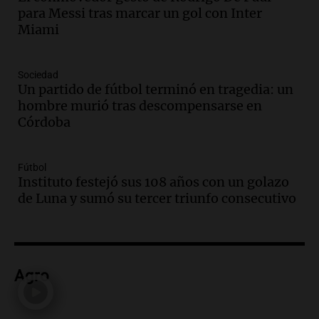
Audio.
Ley de Propiedad Privada: el revés
para Messi tras marcar un gol con Inter
en el Congreso expuso una debilidad
Miami
comunicacional del Gobierno
Una mañana para todos
Episodios
Sociedad
Un partido de fútbol terminó en tragedia: un
Audio.
Casabindo se prepara para una
hombre murió tras descompensarse en
celebración única: 30.000 turistas y el
Córdoba
tradicional Toreo de la Vincha
Una mañana para todos
Episodios
Fútbol
Audio.
Borges, abogada de Pourrain:
Instituto festejó sus 108 años con un golazo
"Tres hombres se lo llevaron para
de Luna y sumó su tercer triunfo consecutivo
hacerle preguntas y nunca regresó"
Una mañana para todos
Episodios
Audio.
Voluntarios limpiaron 9.000
Agro
metros del río Suquía y retiraron hasta
800 kilos de basura por jornada
Una mañana para todos