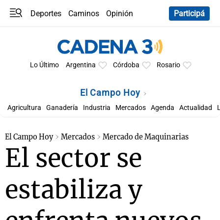
Deportes
Caminos
Opinión
Participá
Programas
Últimas coberturas
Últimas 24 h
En YouTube
Clima
Horóscopo
Lo Último
Argentina
Córdoba
Rosario
El Campo Hoy
Agricultura
Ganadería
Industria
Mercados
Agenda
Actualidad
El Campo Hoy
Mercados
Mercado de Maquinarias
El sector se
estabiliza y