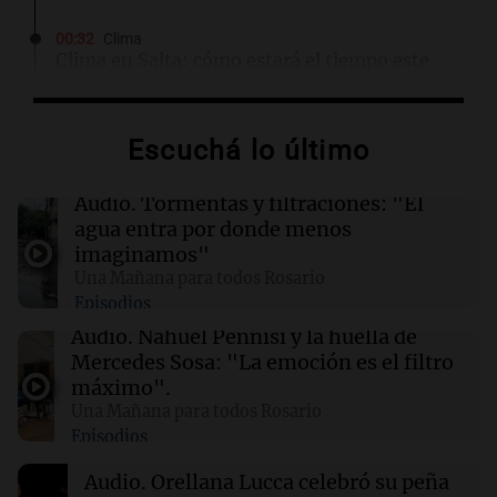
00:32
Clima
Clima en Salta: cómo estará el tiempo este
domingo 9 de agosto
Escuchá lo último
00:26
Clima
Clima en Tucumán: cómo estará el tiempo
este domingo 9 de agosto
Audio.
Tormentas y filtraciones: "El
agua entra por donde menos
imaginamos"
00:21
Clima
Una Mañana para todos Rosario
Clima en Mendoza: cómo estará el tiempo
Episodios
este domingo 9 de agosto
Audio.
Nahuel Pennisi y la huella de
Mercedes Sosa: "La emoción es el filtro
00:16
Clima
máximo".
Clima en Santa Fe: cómo estará el tiempo este
Una Mañana para todos Rosario
domingo 9 de agosto
Episodios
Audio.
Orellana Lucca celebró su peña