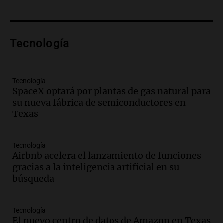
Una mañana para todos
Episodios
Audio.
Voluntarios limpiaron 9.000
Tecnología
metros del río Suquía y retiraron hasta
800 kilos de basura por jornada
Una mañana para todos
Episodios
Tecnología
SpaceX optará por plantas de gas natural para
Audio.
La historia de la servilleta que
su nueva fábrica de semiconductores en
firmó Jorge Messi para el primer
Texas
contrato de Leo con Barcelona
Una mañana para todos
Episodios
Tecnología
Airbnb acelera el lanzamiento de funciones
Audio.
Joan Gaspart: "Sin Jorge, no sé si
gracias a la inteligencia artificial en su
Messi hubiera llegado adonde llegó"
búsqueda
Una mañana para todos
Episodios
Tecnología
Audio.
El orgullo y el sueño argentino de
El nuevo centro de datos de Amazon en Texas