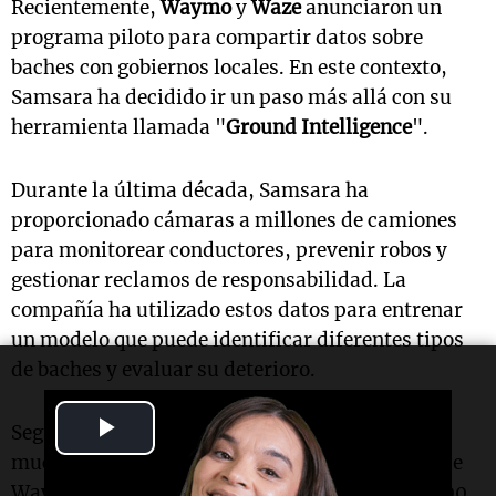
Recientemente,
Waymo
y
Waze
anunciaron un
programa piloto para compartir datos sobre
baches con gobiernos locales. En este contexto,
Samsara ha decidido ir un paso más allá con su
herramienta llamada "
Ground Intelligence
".
Durante la última década, Samsara ha
proporcionado cámaras a millones de camiones
para monitorear conductores, prevenir robos y
gestionar reclamos de responsabilidad. La
compañía ha utilizado estos datos para entrenar
un modelo que puede identificar diferentes tipos
de baches y evaluar su deterioro.
Play
Según Samsara, sus camiones equipados son
mucho más comunes que la flota de robotaxis de
Video
Waymo, que cuenta con aproximadamente 3,000