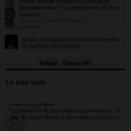
Audio.
Nahuel Pennisi y la huella de
El Pentágono solicita a la industria de defensa
Mercedes Sosa: "La emoción es el filtro
un aumento en la producción de armas
máximo".
Una Mañana para todos Rosario
Episodios
01:31
Ciencia
Reducir alimentos dulces no disminuye
Audio.
Orellana Lucca celebró su peña
antojos ni mejora la salud, según estudio
de folclore en Córdoba
Tarde y Media
Episodios
Podcast
Últimas 24 h
Audio.
Trágico accidente en Mendoza:
un muerto y varios heridos tras caída de
Lo más visto
vehículos desde un puente
Panorama Federal
Episodios
La muerte de Jorge Messi
Audio.
Tragedia en Mendoza: un muerto
"La situación de mi familia es gravísima": la
y cinco heridos tras caer dos autos desde
carta de Jorge Messi al Barcelona por Lionel
un puente
Una mañana para todos