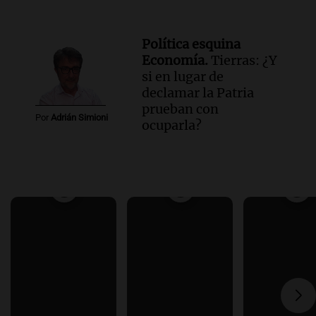
Política esquina
Economía.
Tierras: ¿Y
si en lugar de
declamar la Patria
prueban con
Por
Adrián Simioni
ocuparla?