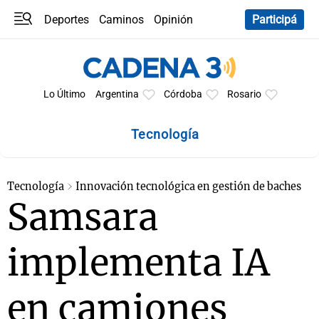
Deportes
Caminos
Opinión
Participá
Programas
Últimas coberturas
Últimas 24 h
En YouTube
Clima
Horóscopo
Lo Último
Argentina
Córdoba
Rosario
Tecnología
Tecnología
Innovación tecnológica en gestión de baches
Samsara
implementa IA
en camiones