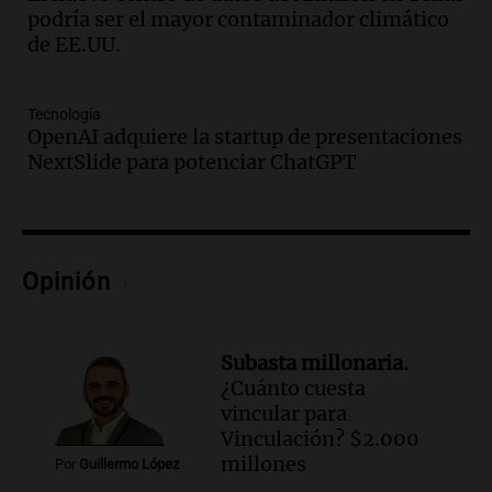
Jorge Messi en una entrevista con Rony
podría ser el mayor contaminador climático
Vargas en 2007
de EE.UU.
Una mañana para todos
Episodios
Audio.
El abuelo de Agostina Vega, tras
Tecnología
las nuevas detenciones: "En esa casa
OpenAI adquiere la startup de presentaciones
todos tenían algo que ver"
NextSlide para potenciar ChatGPT
Una mañana para todos
Episodios
Audio.
Una nutricionista derribó el mito
del desayuno ideal: qué alimentos
Opinión
conviene priorizar
Una mañana para todos
Episodios
Subasta millonaria.
¿Cuánto cuesta
Audio.
Murió Jorge Messi
vincular para
Una mañana para todos
Vinculación? $2.000
Episodios
millones
Por
Guillermo López