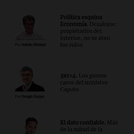
Audio.
Mateo, a los 25 años, lucha
contra el tiempo: necesita un trasplante
para poder seguir viviend
Política esquina
Economía.
Desalojos:
Una mañana para todos
propietarios del
Episodios
interior, no se aten
Audio.
Estiman que la inflación nacional
los rulos
Por
Adrián Simioni
de julio será menor al 2,9% registrado
en CABA
Una mañana para todos
Episodios
Audio.
Altas Cumbres: rescataron a una
3x1=4.
Los gustos
cabra que llevaba ocho días atrapada en
caros del ministro
un precipicio
Caputo
Una mañana para todos
Por
Sergio Suppo
Episodios
Audio.
Chile planteó mejorar la
conectividad fronteriza, aérea y digital
El dato confiable.
Más
con Jujuy
de la mitad de la
Panorama Federal