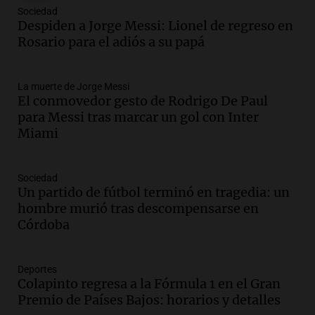
Episodios
Sociedad
Audio.
Messi llegará esta noche a
Despiden a Jorge Messi: Lionel de regreso en
Rosario para acompañar a su familia
Rosario para el adiós a su papá
tras la muerte de su papá
Una mañana para todos
La muerte de Jorge Messi
Episodios
El conmovedor gesto de Rodrigo De Paul
Audio.
Ley de Propiedad Privada: el revés
para Messi tras marcar un gol con Inter
en el Congreso expuso una debilidad
Miami
comunicacional del Gobierno
Una mañana para todos
Episodios
Sociedad
Un partido de fútbol terminó en tragedia: un
Audio.
Casabindo se prepara para una
hombre murió tras descompensarse en
celebración única: 30.000 turistas y el
Córdoba
tradicional Toreo de la Vincha
Una mañana para todos
Episodios
Deportes
Audio.
Borges, abogada de Pourrain:
Colapinto regresa a la Fórmula 1 en el Gran
"Tres hombres se lo llevaron para
Premio de Países Bajos: horarios y detalles
hacerle preguntas y nunca regresó"