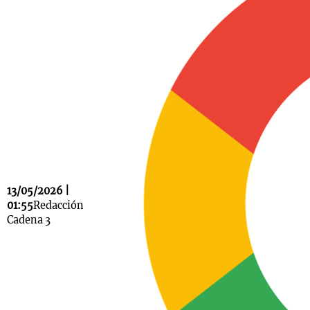
Notas
s
Notas
La Sole en
ial
Mundial 2026
Cadena 3
13/05/2026 |
01:55
Redacción
Cadena 3