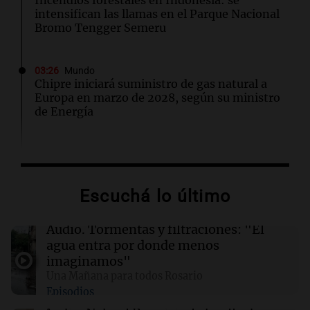
Incendios forestales en Indonesia: se
intensifican las llamas en el Parque Nacional
Bromo Tengger Semeru
03:26
Mundo
Chipre iniciará suministro de gas natural a
Europa en marzo de 2028, según su ministro
de Energía
02:13
Mundo
Más de 1.300 vuelos cancelados en Shanghái
ante la llegada del tifón Dolphin
Escuchá lo último
02:03
Tecnología
Audio.
Tormentas y filtraciones: "El
Airbnb acelera el lanzamiento de funciones
agua entra por donde menos
gracias a la inteligencia artificial en su
imaginamos"
búsqueda
Una Mañana para todos Rosario
Episodios
01:49
Mundo