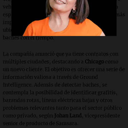
vehículos. A medida que su flota crece, Samsara
espera recopilar datos más significativos y, lo más
importante, datos repetidos de las mismas
ubicaciones para observar cómo cambian los
baches con el tiempo.
La compañía anunció que ya tiene contratos con
múltiples ciudades, destacando a
Chicago
como
un nuevo cliente. El objetivo es ofrecer una serie de
información valiosa a través de Ground
Intelligence. Además de detectar baches, se
contempla la posibilidad de identificar grafitis,
barandas rotas, líneas eléctricas bajas y otros
problemas relevantes tanto para el sector público
como privado, según
Johan Land
, vicepresidente
senior de producto de Samsara.