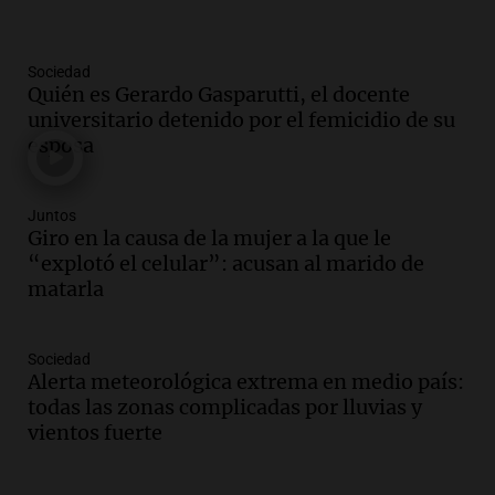
Deportes Rosario
Episodios
Sociedad
Audio.
Avanza el juicio a Oscar González
Quién es Gerardo Gasparutti, el docente
con nuevas declaraciones de testigos
universitario detenido por el femicidio de su
sobre el accidente
esposa
Panorama Federal
Episodios
Juntos
Audio.
El viento complica el combate
Giro en la causa de la mujer a la que le
del incendio forestal en Villa Yacanto
“explotó el celular”: acusan al marido de
Ahora país
matarla
Episodios
Audio.
Las claves del giro en la causa de
Sociedad
la mujer quemada en la E-53: por qué
Alerta meteorológica extrema en medio país:
detuvieron a su esposo
todas las zonas complicadas por lluvias y
Ahora país
vientos fuerte
Episodios
Audio.
Ulpiano Suárez se lanza como