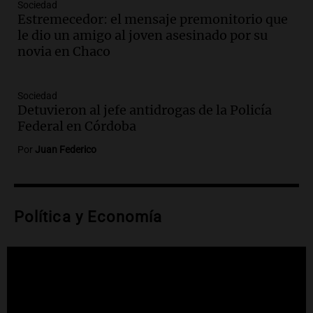
candidato a gobernador de Mendoza
Sociedad
Estremecedor: el mensaje premonitorio que
para 2027
le dio un amigo al joven asesinado por su
Panorama Federal
novia en Chaco
Episodios
Audio.
Críticas a autoridades por cierre
del paso internacional por intenso
Sociedad
temporal de nieve en la alta montaña
Detuvieron al jefe antidrogas de la Policía
Panorama Federal
Federal en Córdoba
Episodios
Por
Juan Federico
Audio.
Consejo Deliberante de San
Miguel de Tucumán solicitará informe
tras explosión mortal en edificio
Panorama Federal
Política y Economía
Episodios
Audio.
Consejo Deliberante de San
Miguel de Tucumán pide informe tras
explosión en edificio de Montiagudo
Panorama Federal
Episodios