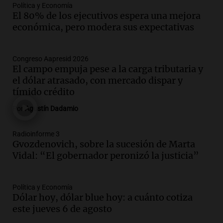
muertes de 90 personas
Política y Economía
Noticias
El 80% de los ejecutivos espera una mejora
Episodios
económica, pero modera sus expectativas
Audio.
Alertas meteorológicas en
Argentina: lluvias, tormentas y ráfagas
Congreso Aapresid 2026
de viento fuertes en varias provincias
El campo empuja pese a la carga tributaria y
Noticias
el dólar atrasado, con mercado dispar y
Episodios
tímido crédito
Por
Agustín Dadamio
Radioinforme 3
Gvozdenovich, sobre la sucesión de Marta
Vidal: “El gobernador peronizó la justicia”
Política y Economía
Dólar hoy, dólar blue hoy: a cuánto cotiza
este jueves 6 de agosto