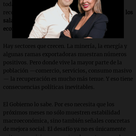
todavía siente que el esfuerzo no encuentra
recompensa suficiente.
El consumo sigue débil, los
salarios continúan golpeados y la recuperación
económica avanza de manera muy desigual.
Hay sectores que crecen. La minería, la energía y
algunas ramas exportadoras muestran números
positivos. Pero donde vive la mayor parte de la
población —comercio, servicios, consumo masivo
— la recuperación es mucho más tenue. Y eso tiene
consecuencias políticas inevitables.
El Gobierno lo sabe. Por eso necesita que los
próximos meses no sólo muestren estabilidad
macroeconómica, sino también señales concretas
de mejora social. El desafío ya no es únicamente