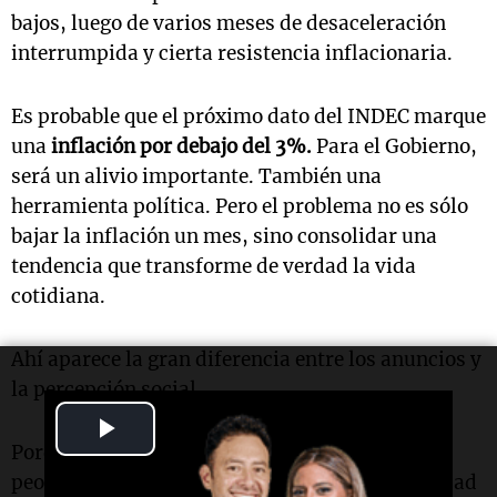
bajos, luego de varios meses de desaceleración
interrumpida y cierta resistencia inflacionaria.
Es probable que el próximo dato del INDEC marque
una
inflación por debajo del 3%.
Para el Gobierno,
será un alivio importante. También una
herramienta política. Pero el problema no es sólo
bajar la inflación un mes, sino consolidar una
tendencia que transforme de verdad la vida
cotidiana.
Ahí aparece la gran diferencia entre los anuncios y
la percepción social.
Play
Porque mientras el oficialismo insiste en que lo
Video
peor ya pasó, una parte importante de la sociedad