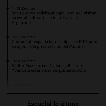
14:42
Deportes
San Lorenzo solicita al Papa León XIV visitar
su estadio durante su histórica visita a
Argentina
14:37
Deportes
Conmebol respalda las disculpas de FIFA pero
se opone a la privatización del Mundial
14:34
Deportes
Walter Mazzanti en Cadena 3 Rosario:
"Vamos a estar entre los primeros ocho"
14:34
Mundo
Las acciones de SpaceX repuntan a pesar de la
posibilidad de ventas masivas por parte de
directivos
Escuchá lo último