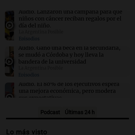
14:28
Política y Economía
Audio.
Lanzaron una campaña para que
El 80% de los ejecutivos espera una mejora
niños con cáncer reciban regalos por el
económica, pero modera sus expectativas
día del niño.
La Argentina Posible
Episodios
14:26
La Argentina Posible
Ganó una beca en la secundaria, se mudó a
Audio.
Ganó una beca en la secundaria,
Córdoba y hoy lleva la bandera de la
se mudó a Córdoba y hoy lleva la
universidad
bandera de la universidad
La Argentina Posible
Episodios
14:23
Mundo
Brasil y BID sellan acuerdo de 1.000 millones
Audio.
El 80% de los ejecutivos espera
para enfrentar el crimen organizado
una mejora económica, pero modera
sus expectativas
Ahora país
Episodios
Podcast
Últimas 24 h
Audio.
Walter Mazzanti en Cadena 3
Rosario: "Vamos a estar entre los
Lo más visto
primeros ocho"