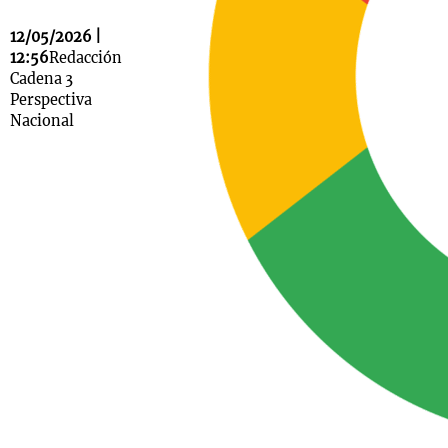
12/05/2026 |
12:56
Redacción
Cadena 3
Notas
Perspectiva
s
Notas
Nacional
La Sole en
ial
Mundial 2026
Cadena 3