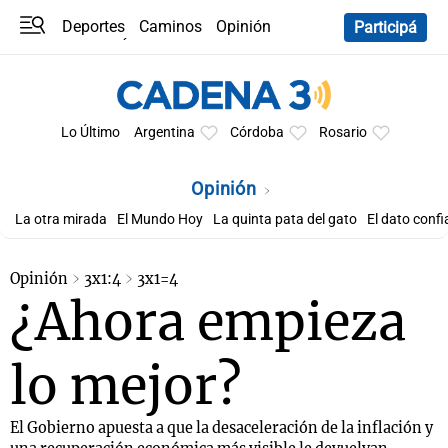
Deportes
Caminos
Opinión
Participá
Programas
Últimas coberturas
Últimas 24 h
En YouTube
Clima
Horóscopo
Lo Último
Argentina
Córdoba
Rosario
Opinión
La otra mirada
El Mundo Hoy
La quinta pata del gato
El dato confi
Opinión
3x1:4
3x1=4
¿Ahora empieza
lo mejor?
El Gobierno apuesta a que la desaceleración de la inflación y