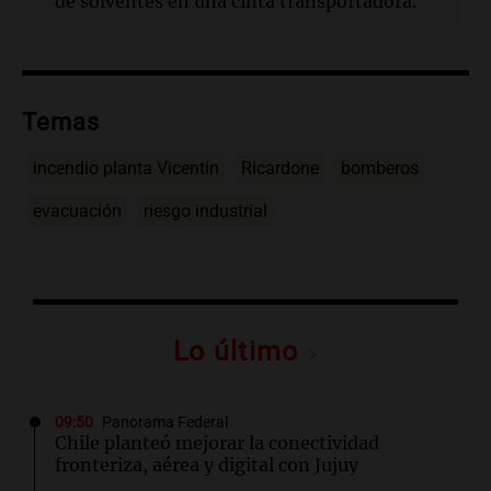
de solventes en una cinta transportadora.
Temas
incendio planta Vicentin
Ricardone
bomberos
evacuación
riesgo industrial
Lo último
09:50
Panorama Federal
Chile planteó mejorar la conectividad
fronteriza, aérea y digital con Jujuy