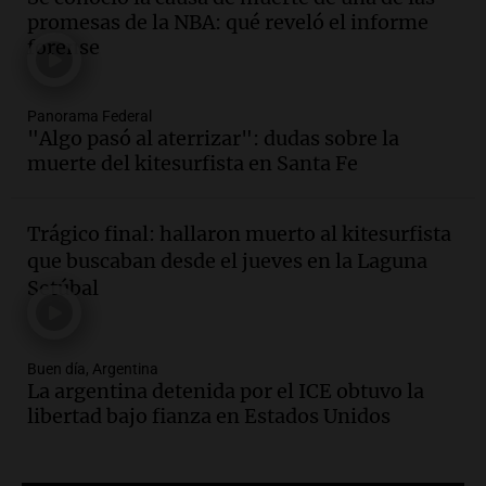
cayó 4,1% en junio pero acumula un
promesas de la NBA: qué reveló el informe
aumento del 2,8% en el semestre
forense
Panorama Federal
Episodios
Audio.
La inflación en Buenos Aires se
Panorama Federal
"Algo pasó al aterrizar": dudas sobre la
acelera con un 2,9% en julio, según
muerte del kitesurfista en Santa Fe
datos preliminares
Panorama Federal
Episodios
Trágico final: hallaron muerto al kitesurfista
Audio.
La justicia niega pedido de
que buscaban desde el jueves en la Laguna
Facundo Moyano para levantar
Setúbal
perimetral sobre Candela Arizaga
Panorama Federal
Episodios
Buen día, Argentina
Audio.
La inflación en Buenos Aires se
La argentina detenida por el ICE obtuvo la
acelera al 2,9% en julio y anticipa datos
libertad bajo fianza en Estados Unidos
oficiales
Panorama Federal
Episodios