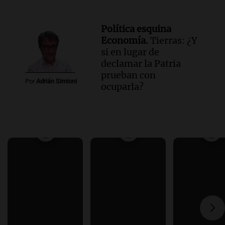
Política esquina
Economía.
Tierras: ¿Y
si en lugar de
declamar la Patria
prueban con
Por
Adrián Simioni
ocuparla?