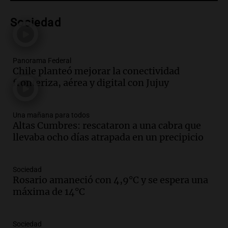
Audio.
San Miguel de Tucumán: 433
luminarias públicas destruidas en 14
Sociedad
meses por vandalismo y robos
Panorama Federal
Episodios
Panorama Federal
Audio.
San Miguel de Tucumán:
Chile planteó mejorar la conectividad
vandalismo destruye 433 luminarias
fronteriza, aérea y digital con Jujuy
públicas en 14 meses y afecta la
seguridad
Panorama Federal
Una mañana para todos
Episodios
Altas Cumbres: rescataron a una cabra que
Audio.
Secuestran 28 bultos de
llevaba ocho días atrapada en un precipicio
mercadería extranjera en control
fronterizo en Tucumán
Panorama Federal
Sociedad
Episodios
Rosario amaneció con 4,9°C y se espera una
máxima de 14°C
Audio.
Mujer de 92 años fallece
mientras esperaba cobrar su jubilación
en San Luis
Sociedad
Panorama Federal