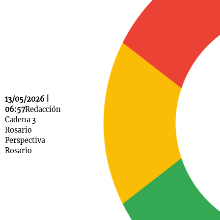
Notas
s
Notas
La Sole en
ial
Mundial 2026
Cadena 3
13/05/2026 |
06:57
Redacción
Cadena 3
Rosario
Perspectiva
Rosario