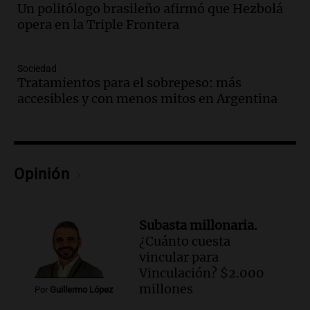
Un politólogo brasileño afirmó que Hezbolá
Episodios
opera en la Triple Frontera
Audio.
Detienen a Sergio Fárez por
abuso sexual: juicio programado para
diciembre de 2025
Sociedad
Tratamientos para el sobrepeso: más
Panorama Federal
accesibles y con menos mitos en Argentina
Episodios
Audio.
Familiares de Lautaro Britos
convocan marcha por justicia tras su
trágica muerte en Villa Mercedes
Panorama Federal
Opinión
Episodios
Audio.
Reparaciones en acueducto
Novalí finalizan y se normaliza el
Subasta millonaria.
suministro de agua en San Luis
¿Cuánto cuesta
Panorama Federal
vincular para
Episodios
Vinculación? $2.000
Audio.
Docentes de Jujuy enfrentan
millones
Por
Guillermo López
descuentos de salarios de hasta 700.000