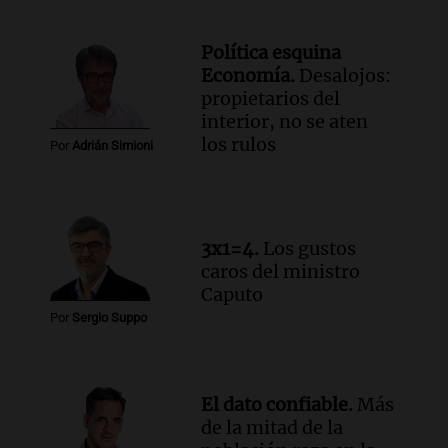
pesos, denuncia sindicato
Panorama Federal
Política esquina
Episodios
Economía.
Desalojos:
Audio.
Brutal asalto en Concepción:
propietarios del
anciano de 88 años golpeado para
interior, no se aten
robarle un millón de pesos
los rulos
Por
Adrián Simioni
Panorama Federal
Episodios
Audio.
Rechazaron el pedido de Facundo
Moyano para levantar la perimetral
3x1=4.
Los gustos
sobre Candela Arizaga
caros del ministro
Panorama Federal
Caputo
Episodios
Por
Sergio Suppo
El dato confiable.
Más
de la mitad de la