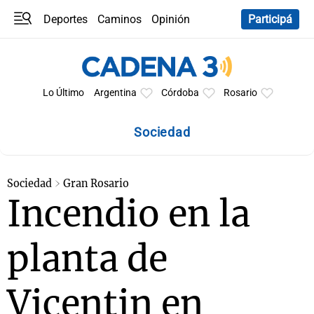
Deportes
Caminos
Opinión
Participá
Programas
Últimas coberturas
Últimas 24 h
En YouTube
Clima
Horóscopo
Lo Último
Argentina
Córdoba
Rosario
Sociedad
Sociedad
Gran Rosario
Incendio en la
planta de
Vicentin en