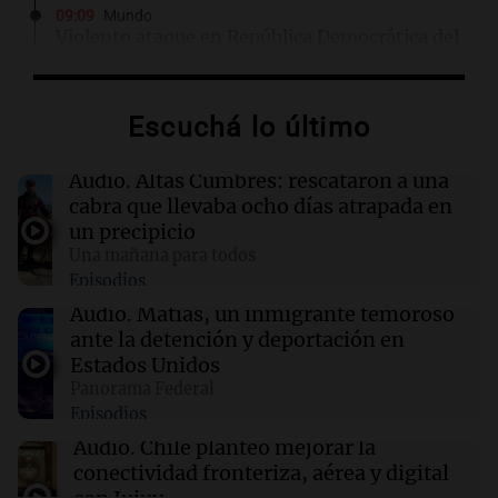
09:09
Mundo
Violento ataque en República Democrática del
Congo deja al menos 13 muertos por grupo
extremista
Escuchá lo último
08:54
La Cadena del Gol
Boca recibe a Vélez, con el objetivo de
Audio.
Altas Cumbres: rescataron a una
conseguir un nuevo triunfo
cabra que llevaba ocho días atrapada en
un precipicio
Una mañana para todos
08:47
Mundo
Episodios
Senado de EE.UU. aprueba financiamiento
para evitar cierre del gobierno antes de
Audio.
Matías, un inmigrante temoroso
elecciones
ante la detención y deportación en
Estados Unidos
Panorama Federal
08:46
Sociedad
Episodios
Rosario amaneció con 4,9°C y se espera una
máxima de 14°C
Audio.
Chile planteó mejorar la
conectividad fronteriza, aérea y digital