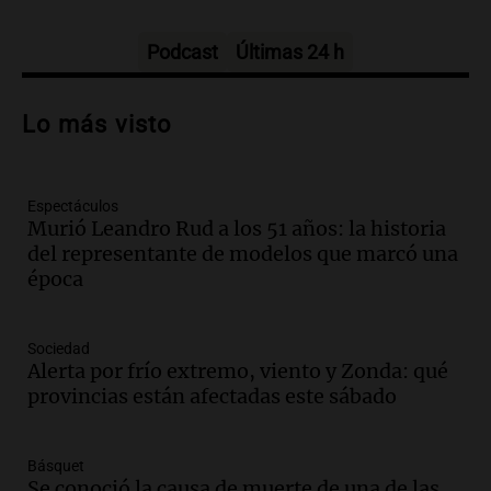
con Jujuy
Panorama Federal
Episodios
Podcast
Últimas 24 h
Audio.
Análisis económico de la
inflación y riesgo país: José Simonela
Lo más visto
opina sobre la actualidad argentina
Panorama Federal
Episodios
Espectáculos
Audio.
Del fitness a la longevidad: por
Murió Leandro Rud a los 51 años: la historia
qué crece el consumo de alimentos con
del representante de modelos que marcó una
proteínas
época
Una mañana para todos
Episodios
Audio.
Investigan un asalto millonario a
Sociedad
la cooperativa Talamuchita en Villa
Alerta por frío extremo, viento y Zonda: qué
María con 30 millones robados
provincias están afectadas este sábado
Panorama Federal
Episodios
Básquet
Audio.
La construcción en Argentina
Se conoció la causa de muerte de una de las