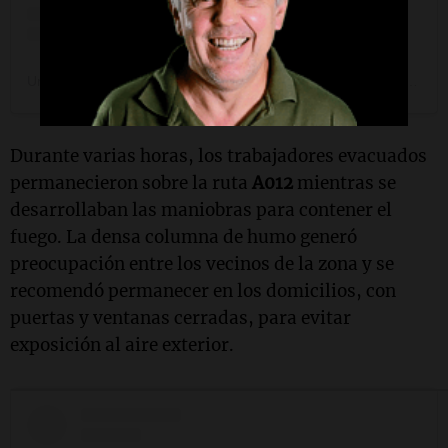
Una publicación compartida de Cadena 3 Rosario (@cadena3rosario)
Durante varias horas, los trabajadores evacuados
permanecieron sobre la ruta
A012
mientras se
desarrollaban las maniobras para contener el
fuego. La densa columna de humo generó
preocupación entre los vecinos de la zona y se
recomendó permanecer en los domicilios, con
puertas y ventanas cerradas, para evitar
exposición al aire exterior.