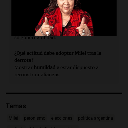
Macri
tras la derrota en las
PASO
de 2019.
¿Qué debe hacer Milei para recuperar el
rumbo?
Convocar a los
gobernadores
y reinventar
su gobernabilidad.
¿Qué actitud debe adoptar Milei tras la
derrota?
Mostrar
humildad
y estar dispuesto a
reconstruir alianzas.
Temas
Milei
peronismo
elecciones
política argentina