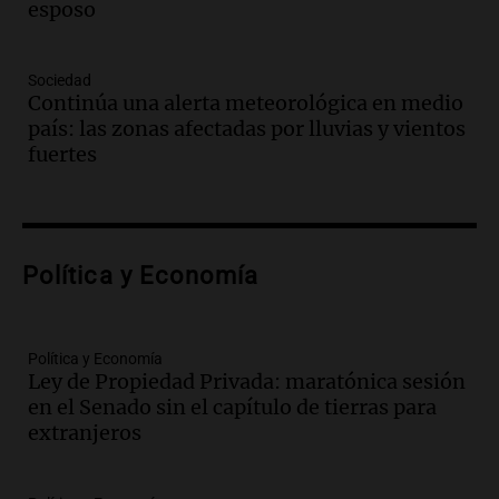
esposo
Episodios
Audio.
El juicio contra Oscar González
avanza con testimonios clave sobre el
Sociedad
accidente en Villa Dolores
Continúa una alerta meteorológica en medio
Panorama Federal
país: las zonas afectadas por lluvias y vientos
Episodios
fuertes
Audio.
El teatro Real da la bienvenida a
la temporada Rock Real con bandas
tributo todos los jueves
Panorama Federal
Política y Economía
Episodios
Audio.
Nicolás Marotta, el cordobés de
Recoleta: “Enfrentar a Boca, sea donde
sea, va a ser lindo”
Política y Economía
Ley de Propiedad Privada: maratónica sesión
La Cadena del Gol
en el Senado sin el capítulo de tierras para
Episodios
extranjeros
Audio.
Débora Blanca, psicóloga experta
en ludopatía: “Tener el casino en la
mano es muy peligroso”