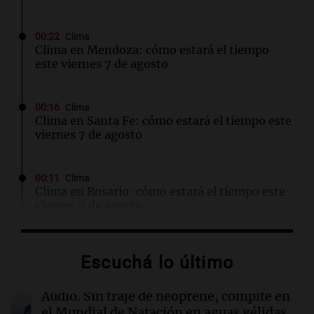
00:22
Clima
Clima en Mendoza: cómo estará el tiempo
este viernes 7 de agosto
00:16
Clima
Clima en Santa Fe: cómo estará el tiempo este
viernes 7 de agosto
00:11
Clima
Clima en Rosario: cómo estará el tiempo este
viernes 7 de agosto
00:11
Mundo
Escuchá lo último
Incendio en Cuernavaca por fuga de gas en
camión cisterna deja 21 heridos
Audio.
Sin traje de neoprene, compite en
el Mundial de Natación en aguas gélidas