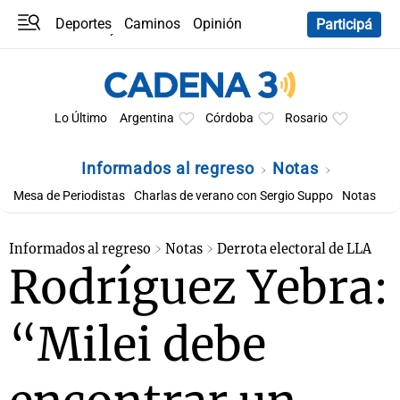
Deportes
Caminos
Opinión
Participá
Programas
Últimas coberturas
Últimas 24 h
En YouTube
Clima
Horóscopo
Lo Último
Argentina
Córdoba
Rosario
Informados al regreso
Notas
Mesa de Periodistas
Charlas de verano con Sergio Suppo
Notas
Informados al regreso
Notas
Derrota electoral de LLA
Rodríguez Yebra:
“Milei debe