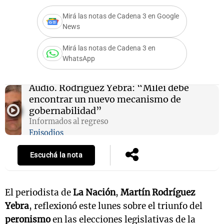
Mirá las notas de Cadena 3 en Google
News
Notas
Mirá las notas de Cadena 3 en
s
Notas
WhatsApp
La Sole en
ial
Mundial 2026
Cadena 3
Audio.
Rodríguez Yebra: “Milei debe
encontrar un nuevo mecanismo de
gobernabilidad”
Informados al regreso
Episodios
Escuchá la nota
El periodista de
La Nación
,
Martín Rodríguez
Yebra
, reflexionó este lunes sobre el triunfo del
peronismo
en las elecciones legislativas de la