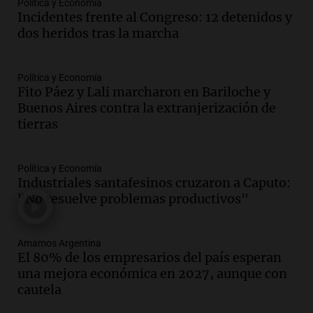
Política y Economía
La Argentina, hoy
Incidentes frente al Congreso: 12 detenidos y
Episodios
dos heridos tras la marcha
Audio.
Docentes italianos visitaron la
ciudad de Córdoba para interiorizarse
Política y Economía
sobre los parques educativos
Fito Páez y Lali marcharon en Bariloche y
Amamos Argentina
Buenos Aires contra la extranjerización de
Episodios
tierras
Audio.
Meteorólogo alertó que El Niño
traerá más lluvias y eventos extremos
durante la primavera
Política y Economía
Informados al regreso
Industriales santafesinos cruzaron a Caputo:
Episodios
"No resuelve problemas productivos"
Audio.
Córdoba sigue trabajando para
restablecer el servicio de electricidad
Amamos Argentina
tras fuertes vientos
El 80% de los empresarios del país esperan
Panorama Federal
una mejora económica en 2027, aunque con
Episodios
cautela
Audio.
Según una encuesta, el 80% de