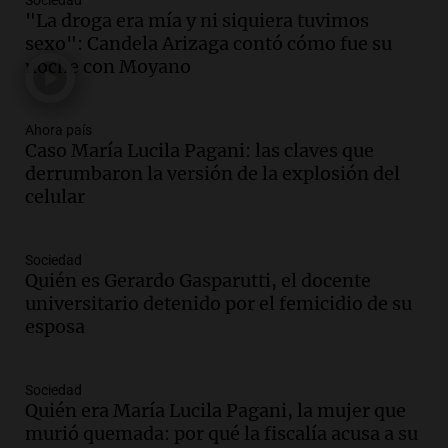
Sociedad
Audio.
Mendoza se prepara para un fin
"La droga era mía y ni siquiera tuvimos
de semana helado y ciudadanos
sexo": Candela Arizaga contó cómo fue su
marchan contra reforma de tierras
noche con Moyano
Panorama Federal
Episodios
Ahora país
Audio.
El "Mono" de Kapanga
Caso María Lucila Pagani: las claves que
adelantó su show en Rosario.
derrumbaron la versión de la explosión del
Viva la Radio Rosario
celular
Episodios
Audio.
Condenan a tres años de prisión
Sociedad
en suspenso a hombre por simular robo
Quién es Gerardo Gasparutti, el docente
de recaudación en San Luis
universitario detenido por el femicidio de su
Panorama Federal
esposa
Episodios
Audio.
Medicina reproductiva, entre la
ayuda por problemas de fertilidad y la
Sociedad
Quién era María Lucila Pagani, la mujer que
ostentación de millonarios
murió quemada: por qué la fiscalía acusa a su
Amamos Argentina