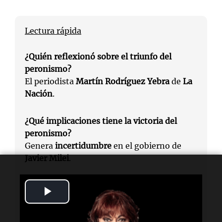
Lectura rápida
¿Quién reflexionó sobre el triunfo del
peronismo?
El periodista
Martín Rodríguez Yebra
de
La
Nación
.
¿Qué implicaciones tiene la victoria del
peronismo?
Genera
incertidumbre
en el gobierno de
Javier Milei
.
¿Cómo se compara la situación actual con el
Play
pasado?
Se compara con la situación de
Mauricio
Video