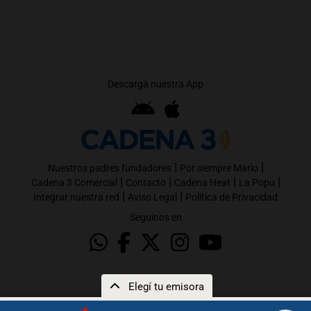
Descargá nuestra App
|
|
Nuestros padres fundadores
Por siempre Mario
|
|
|
|
Cadena 3 Comercial
Contacto
Cadena Heat
La Popu
|
|
Integrar nuestra red
Aviso Legal
Política de Privacidad
Seguinos en
Elegí tu emisora