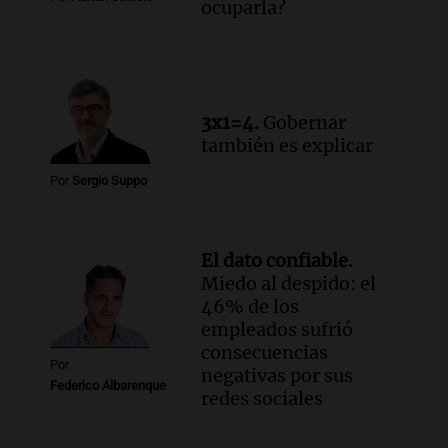
ocuparla?
Audio.
Luis Juez cuestionó la polémica
por la Ley de Tierras: "Construyeron un
relato mentiroso"
Informados al regreso
Episodios
3x1=4.
Gobernar
también es explicar
Por
Sergio Suppo
El dato confiable.
Miedo al despido: el
46% de los
empleados sufrió
consecuencias
Por
negativas por sus
Federico Albarenque
redes sociales