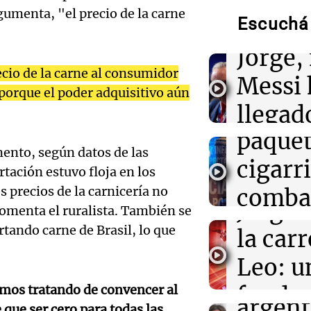
Audio.
gumenta, "el precio de la carne
Escuchá 
Gaspar
11:16
Sociedad
Rosario Central
Audio.
Jorge, 
Messi y acompa
familia
ecio de la carne al consumidor
Propo
Messi 
 porque el poder adquisitivo aún
código
11:02
Panorama Fed
llegad
Detuvieron al 
brutalmente al
paquet
llegó"
años para roba
Audio.
mento, según datos de las
cigarri
Una mañana
tación estuvo floja en los
influe
Episodios
10:59
Deportes Rosa
 precios de la carnicería no
combat
Newell’s despid
Jorge 
puso su bander
comenta el ruralista. También se
Audio.
evasió
Bella Vista
ando carne de Brasil, lo que
la carr
orgullo
en el 
Leo: u
sueño
Panorama F
Audio.
funda
mos tratando de convencer al
Episodios
argent
que ser cero para todas las