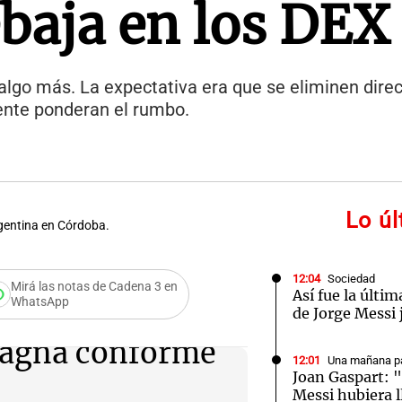
ebaja en los DEX
lgo más. La expectativa era que se eliminen dire
ente ponderan el rumbo.
Lo ú
gentina en Córdoba.
12:04
Sociedad
Mirá las notas de Cadena 3 en
Así fue la últim
WhatsApp
de Jorge Messi 
agna conforme
12:01
Una mañana pa
Joan Gaspart: "
Messi hubiera 