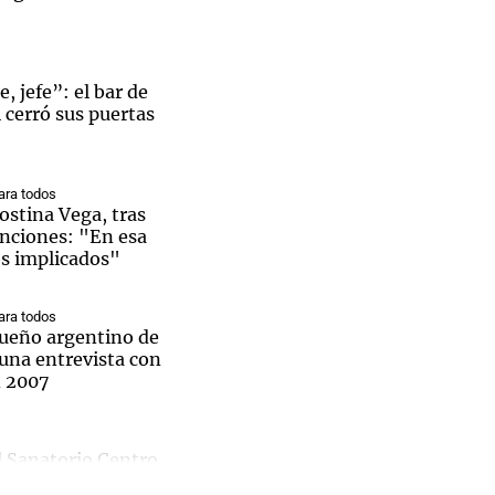
, jefe”: el bar de
i cerró sus puertas
Notas
tas
Notas
Venezuela de
 Groenlandia
Comprometidos
Madur
ra todos
ostina Vega, tras
enciones: "En esa
os implicados"
ra todos
 sueño argentino de
una entrevista con
n 2007
l Sanatorio Centro
rge Messi