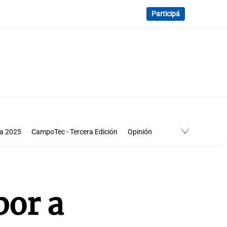
Participá
ca 2025
CampoTec - Tercera Edición
Opinión
te
bor a