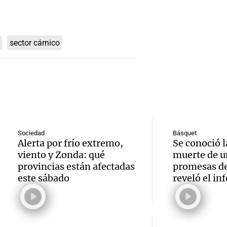
del de
Episodios
Audio.
Barcel
ideal: 
Deten
futuro
alimen
sector cárnico
relaci
Panorama F
convi
Episodios
Audio.
con el
priori
de la 
Barrel
día ?
legisla
amplí
Una mañana
oficia
familia
Sociedad
Básquet
Episodios
Alerta por frío extremo,
Se conoció l
el Con
víctim
viento y Zonda: qué
muerte de u
provincias están afectadas
promesas de
impact
Panorama F
este sábado
reveló el in
Episodios
Audio.
Audio
opini
a los 2
Jorge
públic