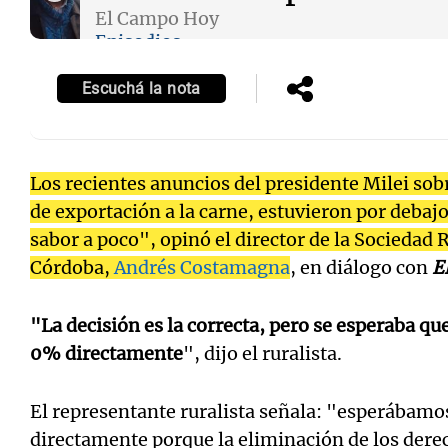
El Campo Hoy
Episodios
Escuchá la nota
Notas
Notas
Editorial
Mundial 2026
La Sol
Los recientes anuncios del presidente Milei sob
de exportación a la carne, estuvieron por debajo
sabor a poco", opinó el director de la Sociedad 
Córdoba,
Andrés Costamagna
, en diálogo con
E
"La decisión es la correcta, pero se esperaba que
0% directamente
", dijo el ruralista.
El representante ruralista señala: "esperábamos
directamente porque la eliminación de los dere