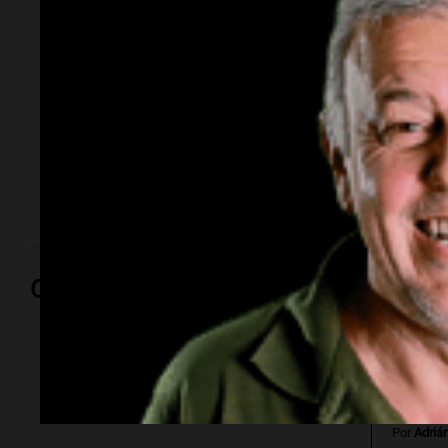
"Se empiezan a
generar negocios"
Patricio Friedman, gerente de Exponenciar, dialogó
con
Cadena 3 Rosario
en el Estudio Federal Sancor
Seguros sobre la organización de un congreso
combina su perfil técnico con nuevas oportunidades.
Opinión
Por
Adriá