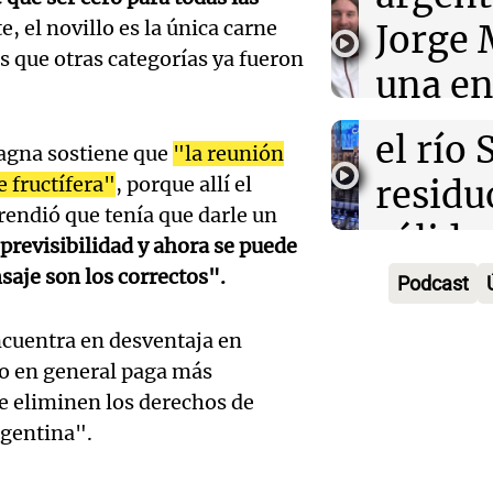
Iniciat
entrañ
e, el novillo es la única carne
Jorge 
ciuda
Panorama F
s que otras categorías ya fueron
una en
Episodios
busca 
Audio.
con R
el río 
magna sostiene que
"la reunión
abuelo
Vargas
e fructífera"
, porque allí el
residu
Agosti
Una mañana
rendió que tenía que darle un
sólido
Episodios
 previsibilidad y ahora se puede
Audio.
tras l
apoyo
nsaje son los correctos".
Podcast
Roni V
detenc
munic
habla 
"En es
ncuentra en desventaja en
Audio.
Panorama F
po en general paga más
crecim
todos 
Episodios
Nutric
e eliminen los derechos de
futbol
algo q
rgentina".
derrib
su hijo
Una mañana