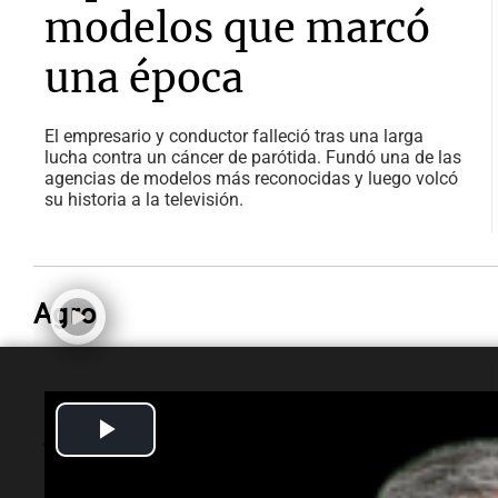
modelos que marcó
una época
El empresario y conductor falleció tras una larga
lucha contra un cáncer de parótida. Fundó una de las
agencias de modelos más reconocidas y luego volcó
su historia a la televisión.
Agro
Congreso Aapresid 2026
Aapresid en Rosario
Play
y una nueva etapa:
Video