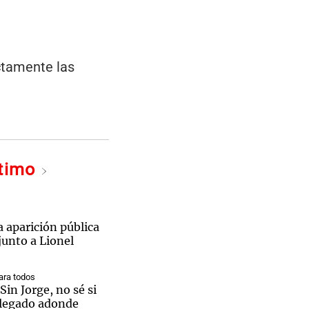
ctamente las
ltimo
a aparición pública
junto a Lionel
ra todos
Sin Jorge, no sé si
llegado adonde