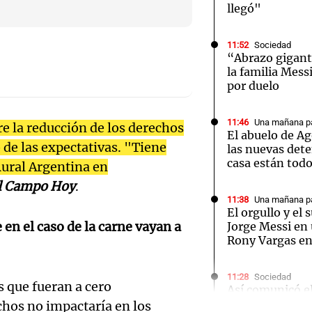
llegó"
11:52
Sociedad
“Abrazo gigante
la familia Mess
por duelo
Notas
Notas
No
e en Cadena 3
El huracán de Arequito
Cadena 3 en
11:46
Una mañana pa
re la reducción de los derechos
El abuelo de Ag
 de las expectativas. "Tiene
las nuevas det
casa están tod
Rural Argentina en
l Campo Hoy
.
11:38
Una mañana pa
El orgullo y el
 en el caso de la carne vayan a
Jorge Messi en 
Rony Vargas e
11:28
Sociedad
 que fueran a cero
Así comunicó e
la muerte de Jo
chos no impactaría en los