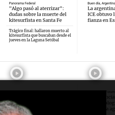
lucha 
Una mañan
Panorama F
Panorama Federal
Buen día, Argentin
"Algo pasó al aterrizar":
La argentina
Episodios
Episodios
Audio.
tiempo
dudas sobre la muerte del
ICE obtuvo l
kitesurfista en Santa Fe
fianza en E
que la
necesi
Trágico final: hallaron muerto al
Audio.
inflac
traspl
kitesurfista que buscaban desde el
jueves en la Laguna Setúbal
Senad
nacion
poder 
provin
julio s
vivien
establ
menor
Una mañana
Audio.
Episodios
protoc
regist
Desay
contra
CABA
ideal:
La Argentina, hoy
BCR Agtech Forum
ciberb
Una mañana
Juan Pedro Colombo,
Inteligencia 
nutric
Episodios
rematador de hacienda:
biotecnologí
Audio.
groom
“Las tecnologías no
la cadena a
person
reemplazan el contacto
hoy"