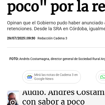
poco" por la r
Opinan que el Gobierno pudo haber anunciado a
retenciones. Desde la SRA en Córdoba, igualm
29/07/2025 | 09:30
Redacción Cadena 3
FOTO:
Andrés Costamagna, director general de Sociedad Rural Ar
Mirá las notas de Cadena 3 en
Google News
Audio.
Andrés Costam
con sabor a poco