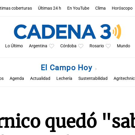
ltimas coberturas
Últimas 24 h
En YouTube
Clima
Horóscopo
Lo Último
Argentina
Córdoba
Rosario
Mundo
El Campo Hoy
os
Agenda
Actualidad
Lechería
Sustentabilidad
Agritechni
conomías regionales
ExpoAgro 2026
El campo, siempre para adelan
árnico quedó "sa