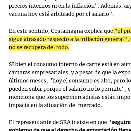
precios internos ni en la inflación". Además, ar
vacuna hoy está arbitrado por el salario".
En este sentido, Costamagna explica que
"el pr
sigue atrasado respecto a la inflación general",
no se recupera del todo.
SI bien el consumo interno de carne está en au
cámaras empresariales, y a pesar de que la expor
últimos meses, "hoy el consumo es alto, pero los
pueden subir porque el salario no lo permite", 
menciona que los supermercadistas están import
impacta en la situación del mercado.
El representante de SRA insiste en que "
seguire
gobierno de que el derecho de exportación tiene 