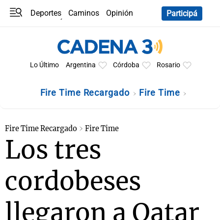
Deportes
Caminos
Opinión
Participá
Programas
Últimas coberturas
Últimas 24 h
En YouTube
Clima
Horóscopo
Lo Último
Argentina
Córdoba
Rosario
Fire Time Recargado
Fire Time
Fire Time Recargado
Fire Time
Los tres
cordobeses
llegaron a Qatar