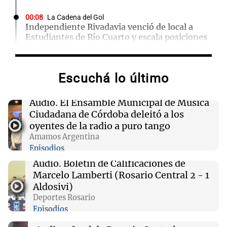
00:08
La Cadena del Gol
Independiente Rivadavia venció de local a
Estudiantes de Río Cuarto y escala posiciones
en su zona
Escuchá lo último
00:05
Clima
Clima en CABA: cómo estará el tiempo este
sábado 8 de agosto
Audio.
El Ensamble Municipal de Música
Ciudadana de Córdoba deleitó a los
oyentes de la radio a puro tango
00:00
Clima
Amamos Argentina
Clima en Córdoba: cómo estará el tiempo este
Episodios
sábado 8 de agosto
Audio.
Boletín de Calificaciones de
Marcelo Lamberti (Rosario Central 2 - 1
23:54
Mundo
Aldosivi)
De la Espriella promete impulsar energías
Deportes Rosario
limpias y revitalizar el sector petrolero en
Episodios
Colombia