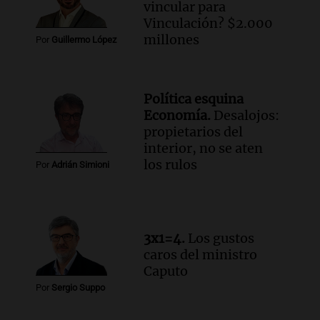
Audio.
José Roccuzzo, cortes de carne y
vincular para
compras de Antonella: bromas en
Vinculación? $2.000
Rosario.
millones
Por
Guillermo López
Ahora país
Episodios
Audio.
José Roccuzzo, cortes de carne y
Política esquina
compras de Antonella: bromas en
Economía.
Desalojos:
Rosario.
propietarios del
Viva la Radio Rosario
interior, no se aten
Episodios
los rulos
Por
Adrián Simioni
Audio.
Luciano Cáceres llega a Córdoba a
presentar “Paraíso”, una obra que
cuestiona certezas masculinas
Amamos Argentina
3x1=4.
Los gustos
Episodios
caros del ministro
Caputo
Por
Sergio Suppo