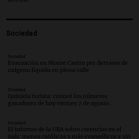
Panorama Federal
Episodios
Audio.
Preparativos finales para la gran
exposición en la sociedad rural de
Bulaya este sábado
Sociedad
Panorama Federal
Episodios
Audio.
Denuncias por represión en el
Sociedad
Congreso y evacuación por derrame de
Evacuación en Monte Castro por derrame de
oxígeno en Montecastro
oxígeno líquido en plena calle
Panorama Federal
Episodios
Sociedad
Audio.
Río Gallegos reporta frío extremo
Quiniela turista: conocé los números
y llega avión para escuelas de la décima
ganadores de hoy viernes 7 de agosto.
brigada aérea
Panorama Federal
Episodios
Sociedad
El informe de la UBA sobre creencias en el
Audio.
La justicia reconoce al COVID
país: menos católicos y más evangélicos y sin
como enfermedad laboral tras la muerte