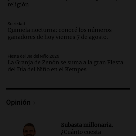
religión
de un docente
Panorama Federal
Episodios
Sociedad
Audio.
Aumento de tarifas de luz en San
Quiniela nocturna: conocé los números
Luis a partir de agosto por nueva
ganadores de hoy viernes 7 de agosto.
regulación de la energía
Panorama Federal
Episodios
Fiesta del Día del Niño 2026
La Granja de Zenón se suma a la gran Fiesta
Audio.
Gabriela Irrazábal: “Un 35,5% de
del Día del Niño en el Kempes
la población del país fue a templos a
buscar ayuda el último año”
La Argentina, hoy
Episodios
Audio.
"Algo pasó al aterrizar": dudas
Opinión
sobre la muerte del kitesurfista en
Santa Fe.
Noticias Rosario
Subasta millonaria.
Episodios
¿Cuánto cuesta