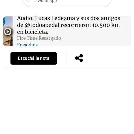
WhatsApp
Audio.
Lucas Ledezma y sus dos amigos
de @todoapedal recorrieron 10.500 km
Notas
en bicicleta.
s
Notas
Fire Time Recargado
La Sole en
Episodios
ial
Mundial 2026
Cadena 3
Escuchá la nota