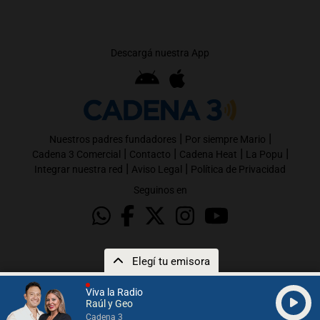
Descargá nuestra App
|
|
Nuestros padres fundadores
Por siempre Mario
|
|
|
|
Cadena 3 Comercial
Contacto
Cadena Heat
La Popu
|
|
Integrar nuestra red
Aviso Legal
Política de Privacidad
Seguinos en
Elegí tu emisora
Viva la Radio
Raúl y Geo
Cadena 3