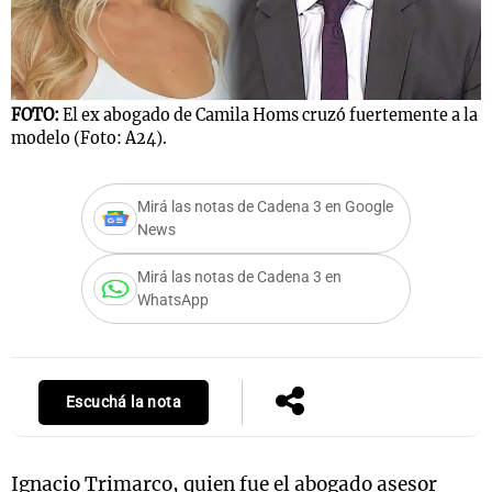
Notas
FOTO:
El ex abogado de Camila Homs cruzó fuertemente a la
s
Notas
modelo (Foto: A24).
La Sole en
ial
Mundial 2026
Cadena 3
Mirá las notas de Cadena 3 en Google
News
Mirá las notas de Cadena 3 en
WhatsApp
Escuchá la nota
Ignacio Trimarco, quien fue el abogado asesor