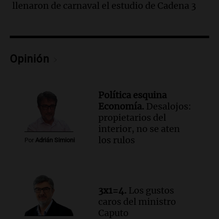
llenaron de carnaval el estudio de Cadena 3
Audio.
Trágico siniestro vial en Salta:
mujer pierde la vida en accidente en
circunvalación Oeste
Panorama Federal
Episodios
Opinión
Audio.
La justicia reconoce el COVID
como enfermedad laboral tras el
fallecimiento de un docente
Política esquina
Panorama Federal
Economía.
Desalojos:
Episodios
propietarios del
Audio.
Encuentran cuerpo en el Riacho
interior, no se aten
Santa Fe: se trataría de un hombre
los rulos
Por
Adrián Simioni
desaparecido mientras practicaba
kitesurf
Panorama Federal
Episodios
Audio.
Solans Hoteles es patrocinante
3x1=4.
Los gustos
porque el concurso “abre un espacio a la
caros del ministro
creatividad”
Caputo
Edición 2026