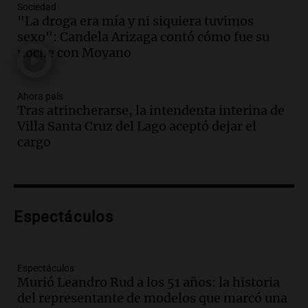
mediante delivery
Sociedad
Panorama Federal
"La droga era mía y ni siquiera tuvimos
Episodios
sexo": Candela Arizaga contó cómo fue su
Audio.
El alzobispo García Cueva llama a
noche con Moyano
la clase dirigente a abordar problemas
económicos y sociales
Ahora país
Panorama Federal
Tras atrincherarse, la intendenta interina de
Episodios
Villa Santa Cruz del Lago aceptó dejar el
Audio.
La inflación en Buenos Aires
cargo
alcanza el 2,9% en julio, generando
incertidumbre sobre el IPC nacional
Panorama Federal
Episodios
Audio.
Descuentos de hasta 700.000
Espectáculos
pesos en salarios docentes en Jujuy
generan fuertes críticas
Panorama Federal
Espectáculos
Episodios
Murió Leandro Rud a los 51 años: la historia
del representante de modelos que marcó una
Audio.
Docentes de Jujuy denuncian