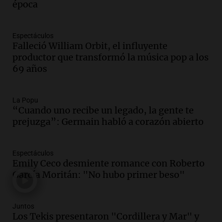
época
descuentos de hasta 700.000 pesos en
sus salarios y genera alarma
Panorama Federal
Espectáculos
Episodios
Falleció William Orbit, el influyente
Audio.
Siniestro vial en Salta: una mujer
productor que transformó la música pop a los
fallece tras perder el control de su
69 años
vehículo
Panorama Federal
Episodios
La Popu
Audio.
Docentes de Jujuy enfrentan
“Cuando uno recibe un legado, la gente te
descuentos de hasta 700.000 pesos en
prejuzga”: Germain habló a corazón abierto
sus salarios, denuncian desde el
sindicato
Panorama Federal
Espectáculos
Emily Ceco desmiente romance con Roberto
Episodios
Audio.
La justicia reconoce el COVID
García Moritán: "No hubo primer beso"
como enfermedad laboral tras caso de
docente fallecido en 2021
Panorama Federal
Juntos
Los Tekis presentaron "Cordillera y Mar" y
Episodios