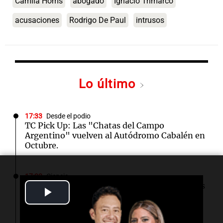
Camila Homs
abogado
Ignacio Trimarco
acusaciones
Rodrigo De Paul
intrusos
Lo último
17:33
Desde el podio
TC Pick Up: Las "Chatas del Campo
Argentino" vuelven al Autódromo Cabalén en
Octubre.
17:32
Ciencia
Estudio en la Antártida revela riesgos sociales
Play
para astronautas en misiones prolongadas
Video