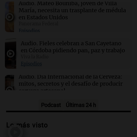
Fieles celebran a San Cayetano en Córdoba
Audio.
Mateo Bouniba, joven de Villa
pidiendo pan, paz y trabajo
María, necesita un trasplante de médula
en Estados Unidos
Panorama Federal
16:50
Política y Economía
Episodios
"El tigre y el león": el efusivo encuentro entre
Milei y De la Espriella antes de su asunción
Audio.
Fieles celebran a San Cayetano
en Córdoba pidiendo pan, paz y trabajo
16:49
Viva la Radio
Cultura
La Feria de Editores 2026: un espacio para la
Episodios
cultura y la premiación de librerías
Audio.
Día Internacional de la Cerveza:
mitos, secretos y el desafío de producir
cerveza artesanal
Viva la Radio
Episodios
Podcast
Últimas 24 h
Audio.
Tucumán enfrenta un equilibrio
financiero precario debido a la caída del
Lo más visto
consumo y recaudación
Panorama Federal