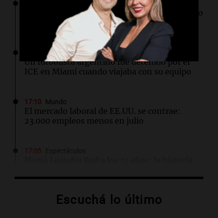
17:31
Ciencia
Científicos de UCLA logran guiar el calor como
si fuera luz a temperatura ambiente
17:21
Deportes
Un futbolista argentino fue detenido por el
ICE en Miami cuando viajaba con su equipo
17:10
Mundo
El mercado laboral de EE.UU. se contrae:
23.000 empleos menos en julio
17:05
Espectáculos
Murió Leandro Rud a los 51 años: la historia
del representante de modelos que marcó una
época
Escuchá lo último
16:50
Radioinforme 3