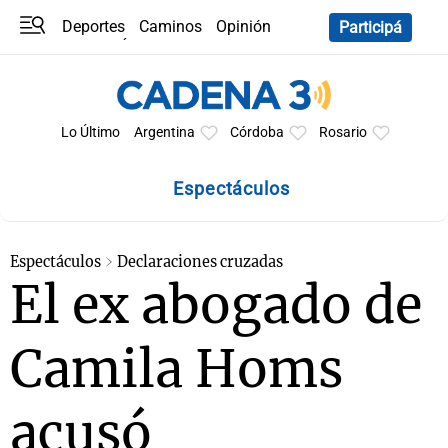
Deportes
Caminos
Opinión
Participá
Programas
Últimas coberturas
Últimas 24 h
En YouTube
Clima
Horóscopo
Lo Último
Argentina
Córdoba
Rosario
Espectáculos
Espectáculos
Declaraciones cruzadas
El ex abogado de
Camila Homs
acusó