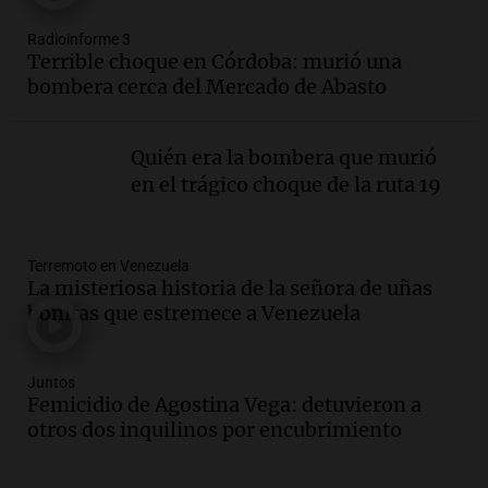
Episodios
Radioinforme 3
Audio.
La calidad del empleo en
Terrible choque en Córdoba: murió una
Argentina cae y preocupa a economistas
bombera cerca del Mercado de Abasto
en un contexto de crisis económica
Panorama Federal
Episodios
Quién era la bombera que murió
Audio.
Audiencia por tragedia vial en
en el trágico choque de la ruta 19
Altas Cumbres: peritos analizan
teléfono de Óscar González
Panorama Federal
Terremoto en Venezuela
Episodios
La misteriosa historia de la señora de uñas
Audio.
Solicitan quiebra de Lebron
bonitas que estremece a Venezuela
Group en medio de una investigación
por estafa piramidal millonaria
Panorama Federal
Juntos
Femicidio de Agostina Vega: detuvieron a
Episodios
otros dos inquilinos por encubrimiento
Audio.
Detienen a pareja en Alderete por
venta de medicamentos controlados