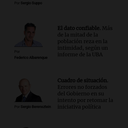
Por
Sergio Suppo
Episodios
Audio.
Femicidio por fuego en el auto:
qué dijo la defensa del esposo acusado
El dato confiable.
Más
Radioinforme 3
de la mitad de la
Episodios
población reza en la
intimidad, según un
Por
informe de la UBA
Federico Albarenque
Cuadro de situación.
Errores no forzados
del Gobierno en su
intento por retomar la
iniciativa política
Por
Sergio Berensztein