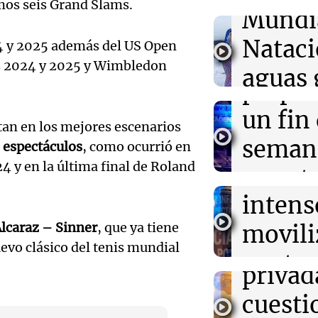
timos seis Grand Slams.
23:08
Mundo
Mundi
Intensas torme
Audio.
impactan Phoe
Nataci
24 y 2025 además del US Open
ocasiones dura
Mendo
semana
s 2024 y 2025 y Wimbledon
aguas 
prepar
23:02
Política y Eco
frente 
Incidentes fren
Audio.
un fin
detenidos y dos
tan en los mejores escenarios
Moren
marcha
Galleg
seman
s espectáculos
, como ocurrió en
Turno Noch
 y en la última final de Roland
enfren
y prot
Episodios
23:02
Sociedad
Audio.
Clima en Buenos
intens
ley de 
polar llega este
el Sen
agosto tras to
Alcaraz – Sinner
, que ya tiene
movili
Panorama F
propi
Episodios
evo clásico del tenis mundial
Audio.
contra
privad
Mendo
kirch
cuest
prepar
Panorama F