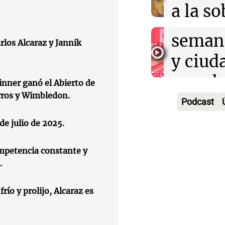
a la s
Episodios
un fin
digital
seman
rlos Alcaraz y Jannik
Audio.
Argent
y ciud
"Mono
Panorama F
Audio.
march
Episodios
inner ganó el Abierto de
Kapan
Conde
arros y Wimbledon.
contra
Podcast
adelan
tres a
de tier
de julio de 2025.
show 
prisió
Panorama F
Audio.
Rosari
Episodios
ompetencia constante y
suspen
.
Medic
Viva la Radi
hombr
Episodios
reprod
frío y prolijo, Alcaraz es
simula
Audio.
entre 
de rec