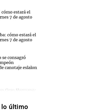
 cómo estará el
rnes 7 de agosto
Notas
tas
Notas
ba: cómo estará el
rnes 7 de agosto
Venezuela de
 Groenlandia
Comprometidos
Madur
 se consagró
ampeón
e canotaje eslalon
Sin traje
 en Gran Hermano:
por la salud de su
prene,
lo último
e en el