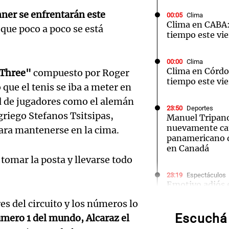
inner se enfrentarán este
00:05
Clima
Clima en CABA:
 que poco a poco se está
tiempo este vie
00:00
Clima
Notas
Notas
No
Clima en Córdo
 Three"
compuesto por Roger
tiempo este vie
que el tenis se iba a meter en
e en Cadena 3
El huracán de Arequito
Cadena 3 en
d de jugadores como el alemán
23:50
Deportes
griego Stefanos Tsitsipas,
Manuel Tripano
nuevamente c
ara mantenerse en la cima.
panamericano d
en Canadá
 tomar la posta y llevarse todo
Audio.
23:19
Espectáculos
Emotivo adiós
Juani abandona 
de neo
 del circuito y los números lo
madre
Escuchá 
úmero 1 del mundo, Alcaraz el
compit