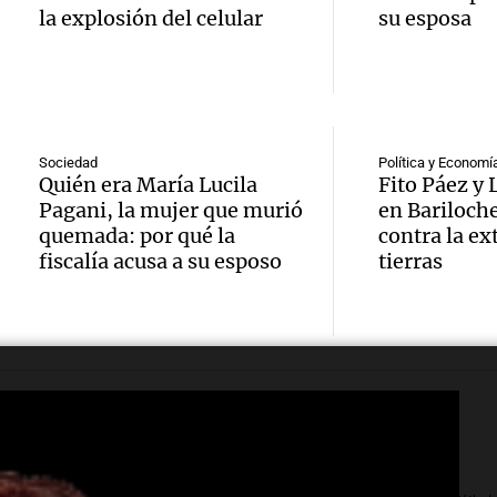
Docen
donde 
ludopa
la explosión del celular
su esposa
italia
ser li
“Tener
visitar
La Cadena d
Audio.
casino
Episodios
ciudad
Meteo
mano 
Sociedad
Política y Economí
Córdob
Quién era María Lucila
Fito Páez y
alertó
peligr
Pagani, la mujer que murió
en Bariloch
interi
Audio.
quemada: por qué la
contra la ex
Niño t
La Argentin
fiscalía acusa a su esposo
tierras
sobre 
Episodios
sigue
más ll
parqu
trabaj
evento
educat
Audio.
para
extre
Amamos Arg
una en
restab
durant
Episodios
el 80%
servic
prima
Audio.