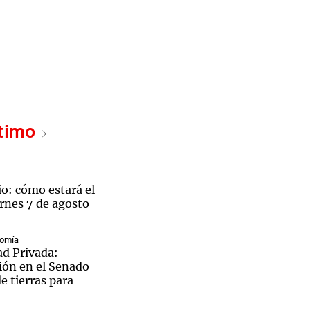
ltimo
o: cómo estará el
rnes 7 de agosto
nomía
ad Privada:
ión en el Senado
de tierras para