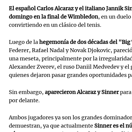
El español Carlos Alcaraz y el italiano Jannik S
domingo en la final de Wimbledon
, en un duelo
convirtiendo en un clásico del tenis.
Notas
Notas
Luego de la
hegemonía de dos décadas del "Big
Federer, Rafael Nadal y Novak Djokovic, pareció 
Editorial
Mundial 2026
La Sol
una meseta, principalmente por la irregularida
Alexander Zverev, el ruso Daniil Medvedev y el 
quienes dejaron pasar grandes oportunidades p
Sin embargo,
aparecieron Alcaraz y Sinner
para
por delante.
Ambos jugadores ya son los grandes dominadores
demuestran, ya que actualmente
Sinner es el n