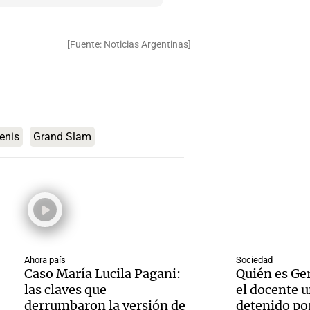
contra
por p
en San
Gonzá
de fert
[Fuente: Noticias Argentinas]
Panorama F
Audio.
avanz
la ost
Episodios
teatro
testim
de mil
la bie
clave 
Amamos Arg
Episodios
tenis
Grand Slam
Audio.
la tem
accide
Marott
Rock R
Villa 
cordob
bandas
Panorama F
Audio.
Episodios
Recole
todos 
Blanca
“Enfre
jueves
Ahora país
Sociedad
psicól
Caso María Lucila Pagani:
Quién es Ge
Audio.
Boca, 
Panorama F
las claves que
el docente u
expert
Episodios
derrumbaron la versión de
detenido por