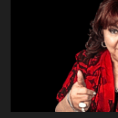
Fútbol
Fútbol
Unión venció a Lanús
Nicolás
cordob
y se metió en la pelea
Recolet
por el Torneo
“Enfren
sea don
Clausura 2026
ser lin
Con goles de Lucas Menossi y
Joaquín Mosqueira, "El Tatengue"
se llevó una victoria clave en
River Plate
Santa Fe.
Facundo
estaría
irse al 
brasile
cifra m