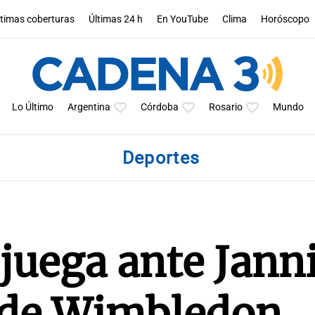
ltimas coberturas
Últimas 24 h
En YouTube
Clima
Horóscopo
Lo Último
Argentina
Córdoba
Rosario
Mundo
Deportes
 juega ante Jann
l de Wimbledon