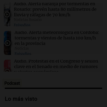
El Gobierno designó al nuevo Director del
Audio.
Alerta naranja por tormentas en
Servicio Meteorológico Nacional
Rosario: prevén hasta 80 milímetros de
lluvia y ráfagas de 70 km/h
Noticias Rosario
06:41
Sociedad
Episodios
Candela Arizaga se refirió al escándalo con
Facundo Moyano: "Tengo errores como
Audio.
Alerta meteorológica en Córdoba:
cualquiera"
tormentas y vientos de hasta 100 km/h
en la provincia
Noticias
06:36
Mundo
Episodios
Nigeria: Presidente celebra rescate de 308
secuestrados en una operación histórica
Audio.
Protestas en el Congreso y sesión
clave en el Senado en medio de rumores
y ajustes económicos
Noticias
Episodios
Podcast
Audio.
El Papa León XIV visitará
Argentina y otros temas políticos
Lo más visto
marcan la actualidad nacional
Noticias