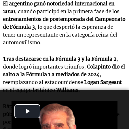
El argentino ganó notoriedad internacional en
2020
, cuando participó en la primera fase de los
entrenamientos de postemporada del Campeonato
de Fórmula 3
, lo que despertó la esperanza de
tener un representante en la categoría reina del
automovilismo.
Tras destacarse en la Fórmula 3 y la Fórmula 2
,
donde logró importantes triunfos,
Colapinto dio el
salto a la Fórmula 1 a mediados de 2024
,
reemplazando al estadounidense
Logan Sargeant
en el equipo británico
Williams.
Rápidamente, Colapinto se ganó el cariño del
Play
público argentino e internacional
, destacándose
por su carisma y convirtiéndose en
una de las
Video