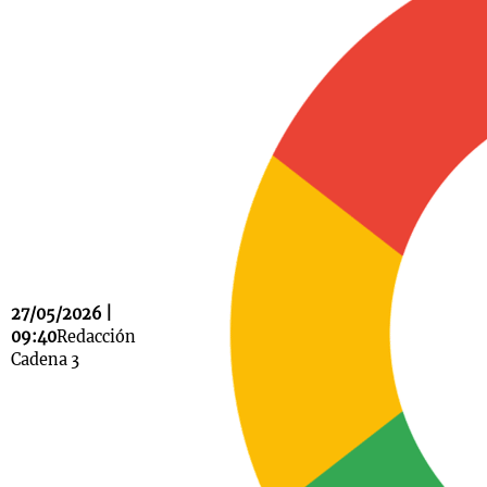
Notas
s
Notas
La Sole en
ial
Mundial 2026
Cadena 3
27/05/2026 |
09:40
Redacción
Cadena 3