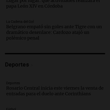
Lugar por lugar: qué actividades realizará el
para el jueves 6 de agosto
papa León XIV en Córdoba
Noticias
Episodios
Audio.
Alerta amarillo en Córdoba por
La Cadena del Gol
riesgo de incendios: Vientos de hasta 90
Belgrano empató sin goles ante Tigre con un
km/h impactan la región
dramático desenlace: Cardozo atajó un
Panorama Federal
polémico penal
Episodios
Audio.
Una mujer de 74 años grave tras
ser atropellada por un camión en San
Luis
Deportes
Panorama Federal
Episodios
Audio.
Solicitan aclaraciones sobre el
Deportes
contrato de Sábedra Paredes en la
Rosario Central inicia este viernes la venta de
Secretaría de Niñez y Adolescencia
entradas para el duelo ante Corinthians
Panorama Federal
Episodios
Audio.
La audiencia por el caso González
Fútbol