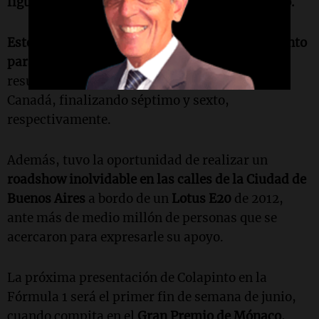
figuras de la categoría reina del automovilismo.
Este nuevo cumpleaños llega en un gran momento
para Colapinto
, quien ha obtenido excelentes
resultados en los Grandes Premios de Miami y
Canadá, finalizando séptimo y sexto,
respectivamente.
Además, tuvo la oportunidad de realizar un
roadshow inolvidable en las calles de la Ciudad de
Buenos Aires
a bordo de un
Lotus E20
de 2012,
ante más de medio millón de personas que se
acercaron para expresarle su apoyo.
La próxima presentación de Colapinto en la
Fórmula 1 será el primer fin de semana de junio,
cuando compita en el
Gran Premio de Mónaco
,