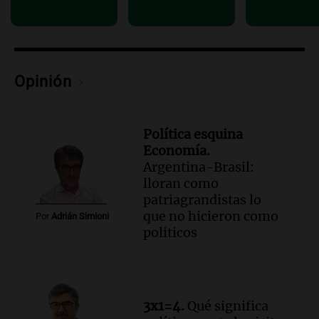
Panorama Federal
Episodios
Audio.
Madres en Rosario piden por la
ley Joaquín.
Opinión
Viva la Radio Rosario
Episodios
Política esquina
Economía.
Argentina-Brasil:
lloran como
patriagrandistas lo
que no hicieron como
Por
Adrián Simioni
politicos
3x1=4.
Qué significa