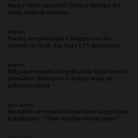
avanza con testimonios sobre el impacto
Boca y Vélez Sarsfield: fecha y detalles del
y la emergencia médica
duelo clave de octavos
Panorama Federal
Episodios
Belgrano
Audio.
Malevo, la app que revoluciona la
Racing se enfrentará a Belgrano en los
contratación de servicios agrícolas en
octavos de final: día, hora y TV del partido
Argentina
Panorama Federal
Episodios
Belgrano
Audio.
El "tarareo conceptual", un
Belgrano empató sin goles ante Tigre con un
delirio que se vuelve arte con la música
dramático desenlace: Cardozo atajó un
de las palabras
polémico penal
Amamos Argentina
Episodios
Boca Juniors
Audio.
El gerente de Exponenciar visitó
Ascacíbar se emocionó tras hacer un gol ante
el Estudio Federal Sancor Seguros en
Estudiantes: "Tuve muchas sensaciones"
Aapresid Rosario 2026.
Congreso Aapresid 2026
Episodios