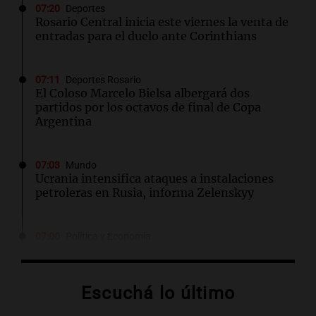
07:20
Deportes
Rosario Central inicia este viernes la venta de
entradas para el duelo ante Corinthians
07:11
Deportes Rosario
El Coloso Marcelo Bielsa albergará dos
partidos por los octavos de final de Copa
Argentina
07:03
Mundo
Ucrania intensifica ataques a instalaciones
petroleras en Rusia, informa Zelenskyy
07:00
Política y Economía
Dólar hoy, dólar blue hoy: a cuánto cotiza este
jueves 6 de agosto
Escuchá lo último
06:57
Política y Economía