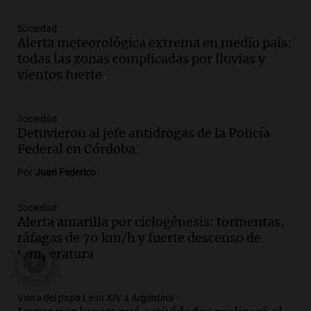
Episodios
Sociedad
Audio.
Violento asalto en José C. Paz:
Alerta meteorológica extrema en medio país:
delincuentes persiguen y golpean a
todas las zonas complicadas por lluvias y
motociclista para robarle
vientos fuerte
Panorama Federal
Episodios
Audio.
El costo de un asado en Córdoba
Sociedad
disminuye un 0,69% en julio, según el
Detuvieron al jefe antidrogas de la Policía
Mercado Norte
Federal en Córdoba
Panorama Federal
Por
Juan Federico
Episodios
Audio.
Asamblea de Socios Ambientales
Sociedad
marchará en San Luis contra reforma de
Alerta amarilla por ciclogénesis: tormentas,
ley de tierras este jueves
ráfagas de 70 km/h y fuerte descenso de
Panorama Federal
temperatura
Episodios
Audio.
Inesperado cambio climático en
Córdoba: calor y alertas de tormenta
Visita del papa León XIV a Argentina