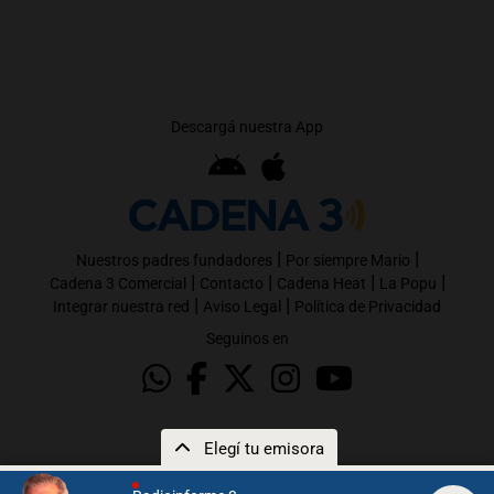
Descargá nuestra App
|
|
Nuestros padres fundadores
Por siempre Mario
|
|
|
|
Cadena 3 Comercial
Contacto
Cadena Heat
La Popu
|
|
Integrar nuestra red
Aviso Legal
Política de Privacidad
Seguinos en
Elegí tu emisora