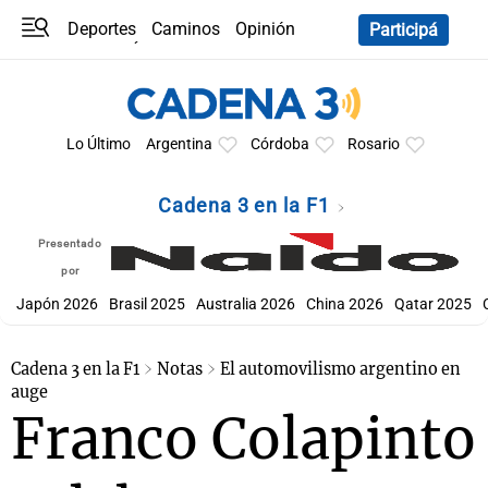
Deportes
Caminos
Opinión
Participá
Programas
Últimas coberturas
Últimas 24 h
En YouTube
Clima
Horóscopo
Lo Último
Argentina
Córdoba
Rosario
Cadena 3 en la F1
Presentado
por
Japón 2026
Brasil 2025
Australia 2026
China 2026
Qatar 2025
Cadena 3 en la F1
Notas
El automovilismo argentino en
auge
Franco Colapinto