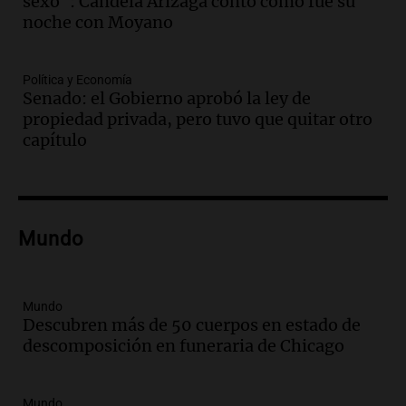
sexo": Candela Arizaga contó cómo fue su
Audio.
Se inaugura la décimo primera
noche con Moyano
exposición agrícola en Bulaya con
diversas atracciones para todos
Política y Economía
Panorama Federal
Senado: el Gobierno aprobó la ley de
Episodios
propiedad privada, pero tuvo que quitar otro
Audio.
Se atrincheró la intendenta
capítulo
interina de Villa Santa Cruz del Lago
tras ser destituida
Ahora país
Episodios
Audio.
Anuncian los ganadores de
Mundo
premios en Cadena 3: más de 15.000
mensajes recibidos
Noticias
Mundo
Episodios
Descubren más de 50 cuerpos en estado de
descomposición en funeraria de Chicago
Audio.
La Rioja inicia pago de bonos y
avanza en discusión electoral y
protección de tierras
Mundo