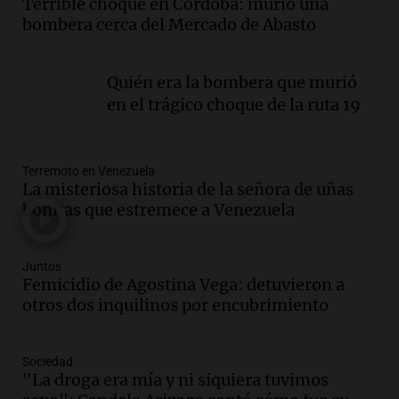
Terrible choque en Córdoba: murió una
interior, no se aten los rulos | Por
bombera cerca del Mercado de Abasto
Adrián Simioni
Política esquina Economía
Episodios
Quién era la bombera que murió
Audio.
Tras atrincherarse, la intendenta
en el trágico choque de la ruta 19
interina de Villa Santa Cruz del Lago
aceptó dejar el cargo
Ahora país
Terremoto en Venezuela
Episodios
La misteriosa historia de la señora de uñas
Audio.
La justicia investiga una estafa
bonitas que estremece a Venezuela
millonaria a través de una financiera en
Mendoza y San Rafael
Panorama Federal
Juntos
Femicidio de Agostina Vega: detuvieron a
Episodios
otros dos inquilinos por encubrimiento
Audio.
Cómo serán los desalojos exprés
y contratos de alquiler si se aprueba la
ley de propiedad privada
Sociedad
Ahora país
"La droga era mía y ni siquiera tuvimos
Episodios