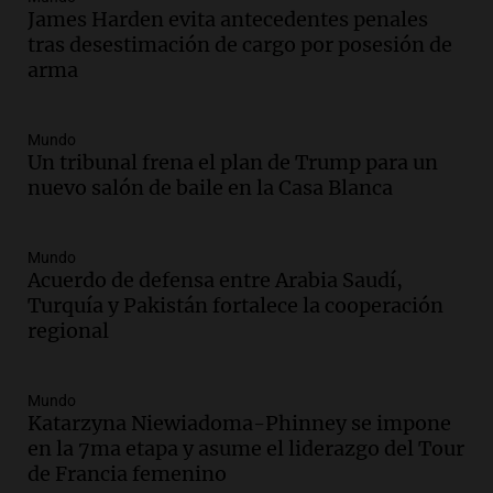
Panorama Federal
James Harden evita antecedentes penales
Episodios
tras desestimación de cargo por posesión de
Audio.
Los Tekis presentaron
arma
"Cordillera y Mar" y llenaron de
carnaval el estudio de Cadena 3
Juntos
Mundo
Episodios
Un tribunal frena el plan de Trump para un
nuevo salón de baile en la Casa Blanca
Audio.
La Expo La Bulaye 2026
comienza con sorpresas y grandes
premios para los visitantes
Mundo
Noticias
Acuerdo de defensa entre Arabia Saudí,
Episodios
Turquía y Pakistán fortalece la cooperación
Audio.
Córdoba: destituyeron a la
regional
intendenta interina de Villa Santa Cruz
del Lago y se atrincheró
Juntos
Mundo
Katarzyna Niewiadoma-Phinney se impone
Episodios
en la 7ma etapa y asume el liderazgo del Tour
Audio.
Clases de tango y milonga en la
de Francia femenino
Confitería El Oriental: una propuesta