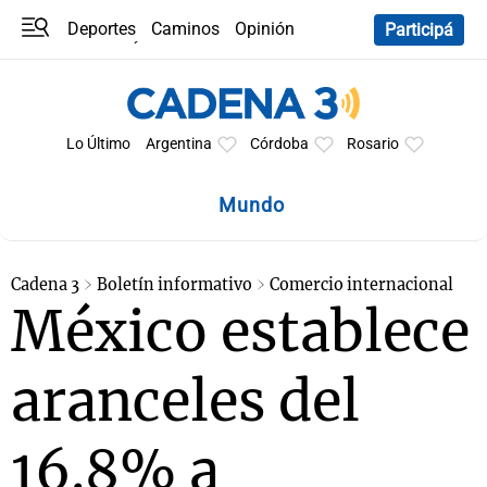
Deportes
Caminos
Opinión
Participá
Programas
Últimas coberturas
Últimas 24 h
En YouTube
Clima
Horóscopo
Lo Último
Argentina
Córdoba
Rosario
Mundo
Cadena 3
Boletín informativo
Comercio internacional
México establece
aranceles del
16.8% a