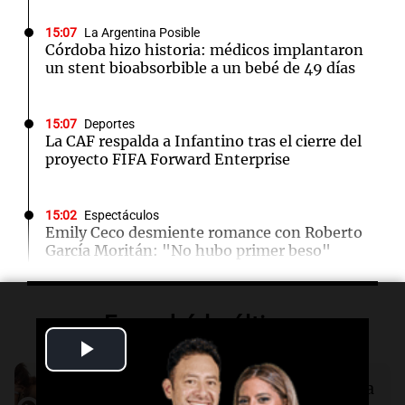
15:07
La Argentina Posible
Córdoba hizo historia: médicos implantaron
un stent bioabsorbible a un bebé de 49 días
15:07
Deportes
La CAF respalda a Infantino tras el cierre del
proyecto FIFA Forward Enterprise
15:02
Espectáculos
Emily Ceco desmiente romance con Roberto
García Moritán: "No hubo primer beso"
15:00
Sociedad
Escuchá lo último
Quiniela matutina: conocé los números
ganadores de hoy viernes 7 de agosto.
Play
Audio.
Solans Hoteles es patrocinante
Video
porque el concurso “abre un espacio a la
14:51
Mundo