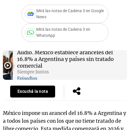
Mirá las notas de Cadena 3 en Google
News
Notas
Mirá las notas de Cadena 3 en
s
Notas
WhatsApp
La Sole en
ial
Mundial 2026
Cadena 3
Audio.
México establece aranceles del
16.8% a Argentina y países sin tratado
comercial
Siempre Juntos
Episodios
Escuchá la nota
México impone un arancel del 16.8% a Argentina y
a todos los países con los que no tiene tratado de
libre comercio. Esta medida comenzará en 2026 y