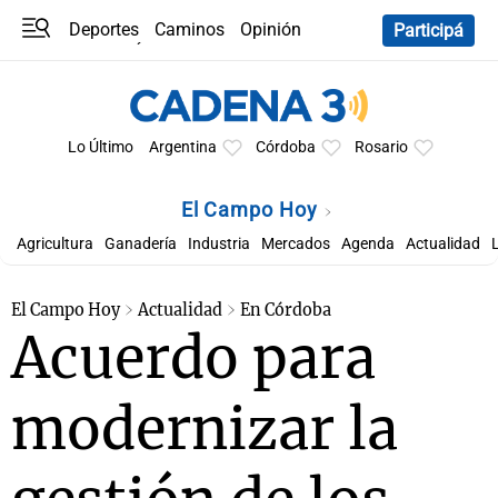
Deportes
Caminos
Opinión
Participá
Programas
Últimas coberturas
Últimas 24 h
En YouTube
Clima
Horóscopo
Lo Último
Argentina
Córdoba
Rosario
El Campo Hoy
Agricultura
Ganadería
Industria
Mercados
Agenda
Actualidad
El Campo Hoy
Actualidad
En Córdoba
Acuerdo para
modernizar la