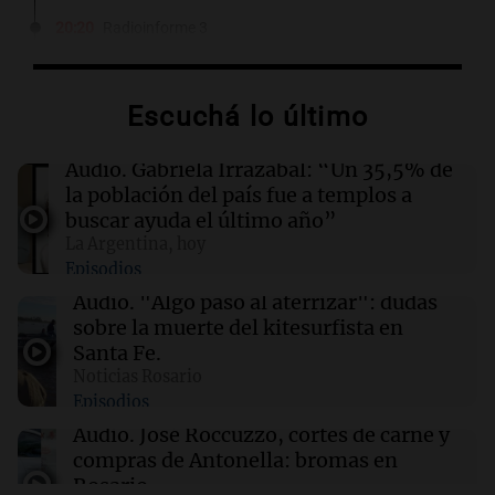
20:20
Radioinforme 3
San Cayetano en Córdoba: cientos de fieles
pidieron pan, paz y trabajo en una emotiva
procesión
Escuchá lo último
20:15
Deportes
Audio.
Gabriela Irrazábal: “Un 35,5% de
Juan Fernando Quintero se une a Deportivo
la población del país fue a templos a
Independiente Medellín tras dejar River Plate
buscar ayuda el último año”
La Argentina, hoy
Episodios
20:07
Sociedad
La fiscalía mantiene restricciones a Facundo
Audio.
"Algo pasó al aterrizar": dudas
Moyano tras la declaración de su pareja
sobre la muerte del kitesurfista en
Santa Fe.
Noticias Rosario
19:50
Sociedad
Episodios
Concurso para la canción oficial de la visita del
Papa León XIV a Argentina
Audio.
José Roccuzzo, cortes de carne y
compras de Antonella: bromas en
Rosario.