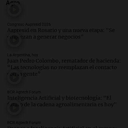
Audio.
Se registra inusual nevada en
Agro
Zapala, Neuquén, con más de mil
camiones varados
Panorama Federal
Congreso Aapresid 2026
Episodios
Aapresid en Rosario y una nueva etapa: "Se
empiezan a generar negocios"
Audio.
Controversia en el peronismo
mendocino por ausencia de senadora
embarazada en votación clave
La Argentina, hoy
Panorama Federal
Juan Pedro Colombo, rematador de hacienda:
Episodios
“Las tecnologías no reemplazan el contacto
Audio.
Mateo Bouniba, joven de Villa
con la gente”
María, necesita un trasplante de médula
en Estados Unidos
Panorama Federal
BCR Agtech Forum
Episodios
Inteligencia Artificial y biotecnología: "El
futuro de la cadena agroalimentaria es hoy"
Audio.
Fieles celebran a San Cayetano
en Córdoba pidiendo pan, paz y trabajo
Viva la Radio
BCR Agtech Forum