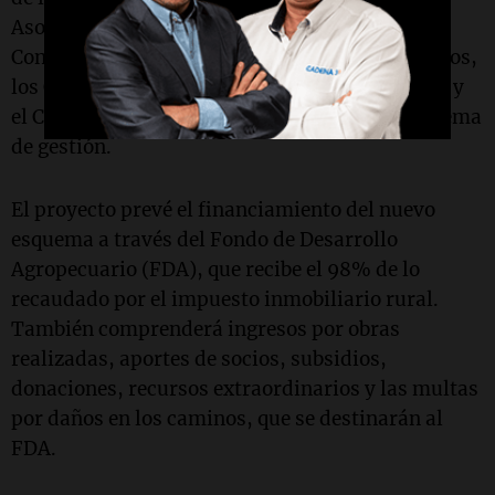
Asociación de Consorcios Camineros, los
Consorcios Regionales, los Consorcios Camineros,
los Consorcios de Gestión de Caminos y Suelos, y
el Consorcio Caminero Único integrarán el sistema
de gestión.
El proyecto prevé el financiamiento del nuevo
esquema a través del Fondo de Desarrollo
Agropecuario (FDA), que recibe el 98% de lo
recaudado por el impuesto inmobiliario rural.
También comprenderá ingresos por obras
realizadas, aportes de socios, subsidios,
donaciones, recursos extraordinarios y las multas
por daños en los caminos, que se destinarán al
FDA.