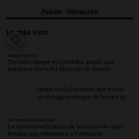
Ahora país
Episodios
Podcast
Últimas 24 h
Audio.
José Roccuzzo, cortes de carne y
compras de Antonella: bromas en
Lo más visto
Rosario.
Viva la Radio Rosario
Episodios
Radioinforme 3
Audio.
Luciano Cáceres llega a Córdoba a
Terrible choque en Córdoba: murió una
presentar “Paraíso”, una obra que
bombera cerca del Mercado de Abasto
cuestiona certezas masculinas
Amamos Argentina
Episodios
Quién era la bombera que murió
Audio.
Inflación: por qué el 2,9% de
en el trágico choque de la ruta 19
julio en CABA no anticipa el dato
nacional, según economista
Informados al regreso
Terremoto en Venezuela
Episodios
La misteriosa historia de la señora de uñas
Audio.
Giordano advirtió por el
bonitas que estremece a Venezuela