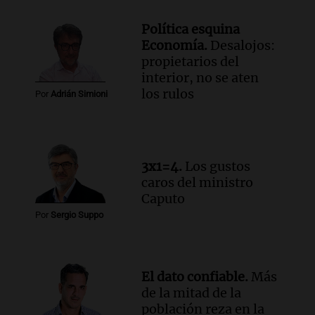
Panorama Federal
Política esquina
Episodios
Economía.
Desalojos:
Audio.
Solicitan quiebra de Lebron
propietarios del
Group en medio de una investigación
interior, no se aten
por estafa piramidal millonaria
los rulos
Por
Adrián Simioni
Panorama Federal
Episodios
Audio.
Detienen a pareja en Alderete por
venta de medicamentos controlados
3x1=4.
Los gustos
mediante delivery
caros del ministro
Panorama Federal
Caputo
Episodios
Por
Sergio Suppo
El dato confiable.
Más
de la mitad de la
población reza en la