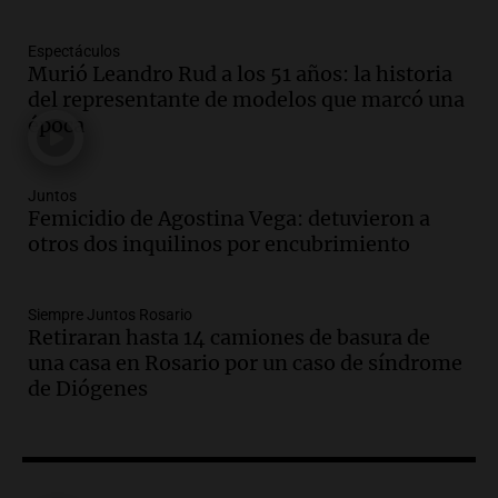
endeudamiento: "La solución es que
haya más crédito y a menor tasa"
Informados al regreso
Espectáculos
Murió Leandro Rud a los 51 años: la historia
Episodios
del representante de modelos que marcó una
Audio.
Media sanción a la ley de
época
inviolabilidad: un avance para
propietarios e inquilinos en Argentina
Panorama Federal
Juntos
Episodios
Femicidio de Agostina Vega: detuvieron a
Audio.
Promocionan cortes de cerdo
otros dos inquilinos por encubrimiento
ante la caída de consumo de carne de
vaca por precios.
Siempre Juntos Rosario
Viva la Radio Rosario
Retiraran hasta 14 camiones de basura de
Episodios
una casa en Rosario por un caso de síndrome
Audio.
Fieles movilizados por San
de Diógenes
Cayetano en Rosario.
Viva la Radio Rosario
Episodios