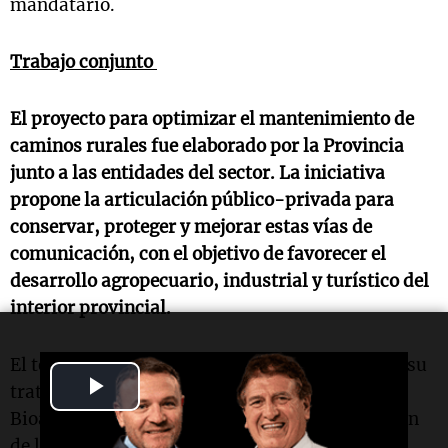
mandatario.
Trabajo conjunto
El proyecto para optimizar el mantenimiento de
caminos rurales fue elaborado por la Provincia
junto a las entidades del sector. La iniciativa
propone la articulación público-privada para
conservar, proteger y mejorar estas vías de
comunicación, con el objetivo de favorecer el
desarrollo agropecuario, industrial y turístico del
interior provincial.
El texto, que será enviado a la Legislatura para su
Play
tratamiento, contempla que el Ministerio de
Bioagroindustria será la autoridad de aplicación
Video
de la futura ley. Plantea, además, que la