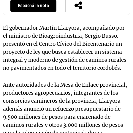
Escuchá la nota
Notas
El gobernador Martín Llaryora, acompañado por
s
Notas
el ministro de Bioagroindustria, Sergio Busso.
La Sole en
presentó en el Centro Cívico del Bicentenario un
ial
Mundial 2026
Cadena 3
proyecto de ley que busca establecer un sistema
integral y moderno de gestión de caminos rurales
no pavimentados en todo el territorio cordobés.
Ante autoridades de la Mesa de Enlace provincial,
productores agropecuarios, integrantes de los
consorcios camineros de la provincia, Llaryora
además anunció un refuerzo presupuestario de
9.500 millones de pesos para enarenado de
caminos rurales y otros 3.000 millones de pesos