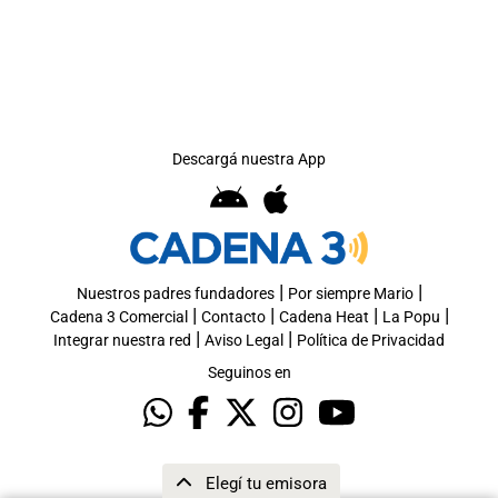
Notas
s
Notas
La Sole en
Descargá nuestra App
ial
Mundial 2026
Cadena 3
|
|
Nuestros padres fundadores
Por siempre Mario
|
|
|
|
Cadena 3 Comercial
Contacto
Cadena Heat
La Popu
|
|
Integrar nuestra red
Aviso Legal
Política de Privacidad
Seguinos en
Elegí tu emisora