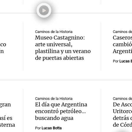
Caminos de la Historia
Caminos de 
Museo Castagnino:
Caseros
ico
arte universal,
cambió 
ín
plastilina y un verano
Argent
de puertas abiertas
Por
Lucas B
Caminos de la Historia
Caminos de 
 gran
El día que Argentina
De Asc
encontró petróleo…
Uritorc
sí es
buscando agua
detrás 
sterna
de Cór
Por
Lucas Botta