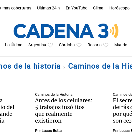
ltimas coberturas
Últimas 24 h
En YouTube
Clima
Horóscopo
Lo Último
Argentina
Córdoba
Rosario
Mundo
os de la historia
Caminos de la Hi
Caminos de la Historia
Caminos de 
a
Antes de los celulares:
El secr
io del
5 trabajos insólitos
detrás 
rande
que realmente
por qué
ia
existieron
son ce
Por
Lucas Botta
Por
Lucas B