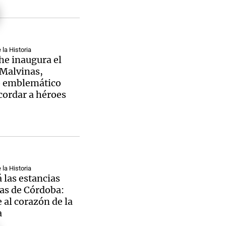
la Historia
Notas
he inaugura el
tas
Notas
Malvinas,
Venezuela de
o emblemático
 Groenlandia
Comprometidos
Madur
cordar a héroes
la Historia
 las estancias
cas de Córdoba:
e al corazón de la
a