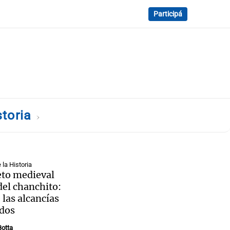
Participá
storia
la Historia
eto medieval
del chanchito:
 las alcancías
rdos
otta