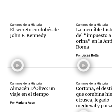
Caminos de la Historia
Caminos de la Historia
El secreto cordobés de
La increíble hist
Notas
Notas
John F. Kennedy
del “impuesto a 
orina” en la Ant
Editorial
Mundial 2026
La Sol
Roma
Por
Lucas Botta
Caminos de la Historia
Caminos de la Historia
Almacén D'Olivo: un
Cortona, el dest
viaje en el tiempo
que combina his
etrusca, legado
Por
Mariana Asan
medieval y paisa