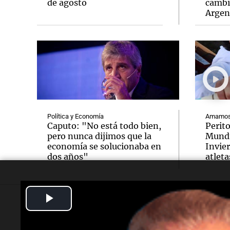
de agosto
cambi
Argen
Política y Economía
Amamos 
Caputo: "No está todo bien,
Perit
pero nunca dijimos que la
Mundi
economía se solucionaba en
Invie
dos años"
atleta
Play
Descargá nuestra App
Video
Nuestros pa