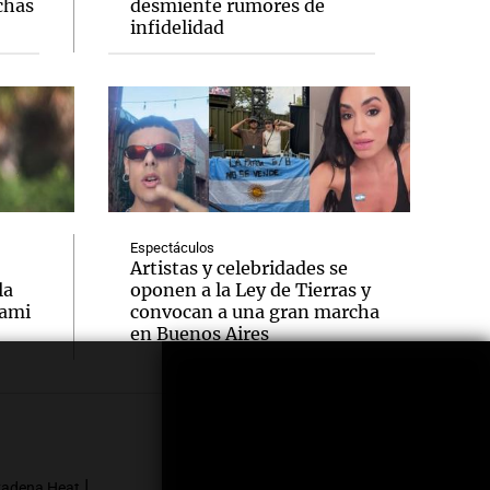
chas
desmiente rumores de
infidelidad
Espectáculos
Artistas y celebridades se
la
oponen a la Ley de Tierras y
iami
convocan a una gran marcha
en Buenos Aires
Seguinos en
|
adena Heat