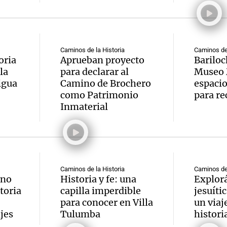
Caminos de la Historia
Caminos de 
oria
Aprueban proyecto
Bariloc
Notas
Notas
No
la
para declarar al
Museo 
igua
Camino de Brochero
espaci
e en Cadena 3
El huracán de Arequito
Cadena 3 en
como Patrimonio
para re
Inmaterial
Caminos de la Historia
Caminos de 
ino
Historia y fe: una
Explorá
toria
capilla imperdible
jesuíti
para conocer en Villa
un viaj
jes
Tulumba
histori