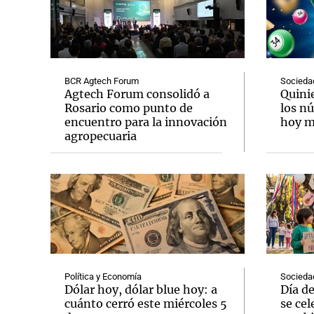
BCR Agtech Forum
Socieda
Agtech Forum consolidó a
Quini
Rosario como punto de
los n
encuentro para la innovación
hoy mi
agropecuaria
Política y Economía
Socieda
Dólar hoy, dólar blue hoy: a
Día d
cuánto cerró este miércoles 5
se cel