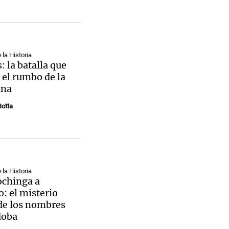
la Historia
: la batalla que
el rumbo de la
ina
otta
la Historia
ochinga a
o: el misterio
de los nombres
doba