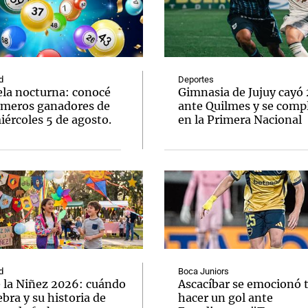
d
Deportes
ela nocturna: conocé
Gimnasia de Jujuy cayó
úmeros ganadores de
ante Quilmes y se comp
ércoles 5 de agosto.
en la Primera Nacional
d
Boca Juniors
e la Niñez 2026: cuándo
Ascacíbar se emocionó 
ebra y su historia de
hacer un gol ante