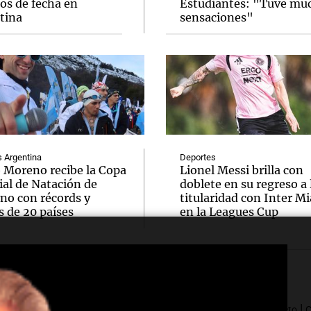
os de fecha en
Estudiantes: "Tuve mu
tina
sensaciones"
Argentina
Deportes
o Moreno recibe la Copa
Lionel Messi brilla con
al de Natación de
doblete en su regreso a 
rno con récords y
titularidad con Inter M
s de 20 países
en la Leagues Cup
|
|
|
|
dres fundadores
Por siempre Mario
Cadena 3 Comercial
Contacto
C