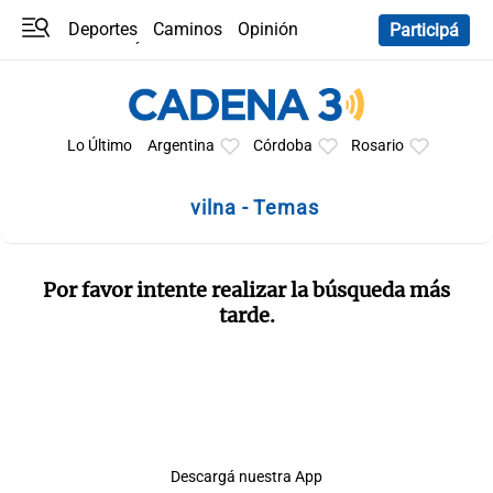
Deportes
Caminos
Opinión
Participá
Programas
Últimas coberturas
Últimas 24 h
En YouTube
Clima
Horóscopo
Lo Último
Argentina
Córdoba
Rosario
vilna - Temas
Por favor intente realizar la búsqueda más
tarde.
Descargá nuestra App