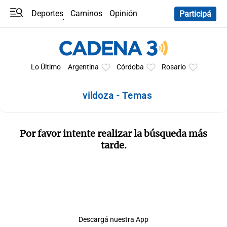
Deportes
Caminos
Opinión
Participá
Programas
Últimas coberturas
Últimas 24 h
En YouTube
Clima
Horóscopo
Lo Último
Argentina
Córdoba
Rosario
vildoza - Temas
Por favor intente realizar la búsqueda más
tarde.
Descargá nuestra App