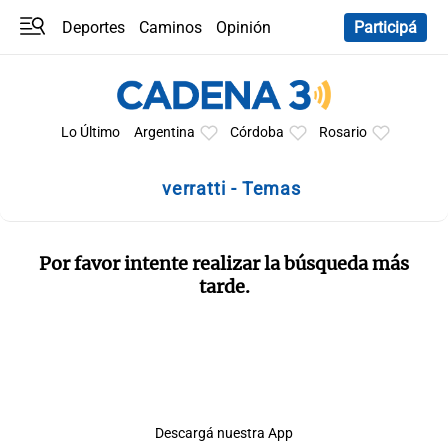
Deportes
Caminos
Opinión
Participá
Programas
Últimas coberturas
Últimas 24 h
En YouTube
Clima
Horóscopo
Lo Último
Argentina
Córdoba
Rosario
verratti - Temas
Por favor intente realizar la búsqueda más
tarde.
Descargá nuestra App