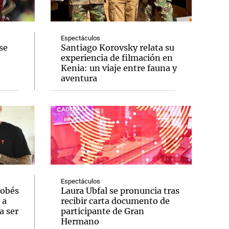
Espectáculos
se
Santiago Korovsky relata su
experiencia de filmación en
Notas
Kenia: un viaje entre fauna y
tas
Notas
aventura
Venezuela de
 Groenlandia
Comprometidos
Madur
Espectáculos
dobés
Laura Ubfal se pronuncia tras
 a
recibir carta documento de
a ser
participante de Gran
Hermano