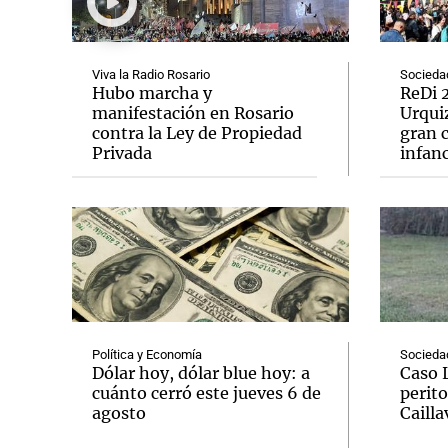
Viva la Radio Rosario
Socieda
Hubo marcha y
ReDi 2
manifestación en Rosario
Urquiz
contra la Ley de Propiedad
gran c
Notas
Notas
Privada
infanc
Editorial
Mundial 2026
La Sol
Política y Economía
Socieda
Dólar hoy, dólar blue hoy: a
Caso 
cuánto cerró este jueves 6 de
perito
agosto
Cailla