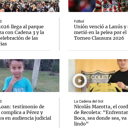
d
Fútbol
026 llega al parque
Unión venció a Lanús y 
a con Cadena 3 y la
metió en la pelea por el
elebración de las
Torneo Clausura 2026
Notas
Notas
No
ias
e en Cadena 3
El huracán de Arequito
Cadena 3 en
d
La Cadena del Gol
Loan: testimonio de
Nicolás Marotta, el cor
 complica a Pérez y
de Recoleta: “Enfrentar
va en audiencia judicial
Boca, sea donde sea, va 
lindo”