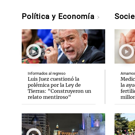
Política y Economía
Soci
Informados al regreso
Amamos 
Luis Juez cuestionó la
Medic
polémica por la Ley de
la ay
Tierras: "Construyeron un
fertil
relato mentiroso"
millo