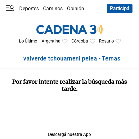
Deportes
Caminos
Opinión
Participá
Programas
Últimas coberturas
Últimas 24 h
En YouTube
Clima
Horóscopo
Lo Último
Argentina
Córdoba
Rosario
valverde tchouameni pelea - Temas
Por favor intente realizar la búsqueda más
tarde.
Descargá nuestra App