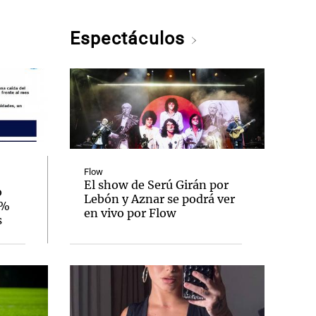
Espectáculos
Flow
El show de Serú Girán por
o
Lebón y Aznar se podrá ver
3%
en vivo por Flow
s