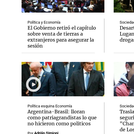
Política y Economía
Socieda
El Gobierno retiró el capítulo
Desar
sobre venta de tierras a
Lugan
extranjeros para asegurar la
droga
Notas
Notas
sesión
Editorial
Mundial 2026
La Sol
Política esquina Economía
Socieda
Argentina-Brasil: lloran
Trasl
como patriagrandistas lo que
seguri
no hicieron como politicos
"Chan
de Lo
Por
Adrián Simioni