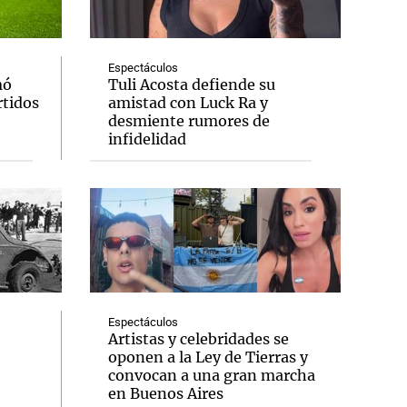
Espectáculos
mó
Tuli Acosta defiende su
rtidos
amistad con Luck Ra y
Notas
desmiente rumores de
tas
Notas
infidelidad
Venezuela de
 Groenlandia
Comprometidos
Madur
Espectáculos
Artistas y celebridades se
oponen a la Ley de Tierras y
convocan a una gran marcha
en Buenos Aires