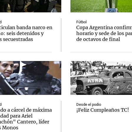
d
Fútbol
ticulan banda narco en
Copa Argentina confir
o: seis detenidos y
horario y sede de los pa
s secuestradas
de octavos de final
Notas
Notas
No
e en Cadena 3
El huracán de Arequito
Cadena 3 en
d
Desde el podio
ado a cárcel de máxima
¡Feliz Cumpleaños TC!
dad para Ariel
chón" Cantero, líder
s Monos