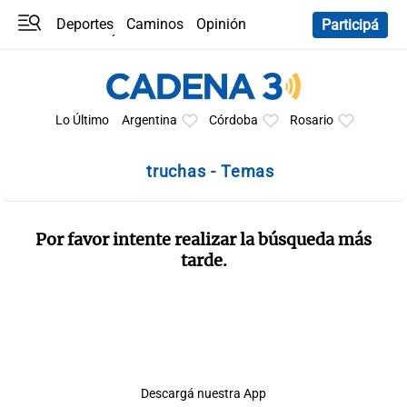
Deportes
Caminos
Opinión
Participá
Programas
Últimas coberturas
Últimas 24 h
En YouTube
Clima
Horóscopo
Lo Último
Argentina
Córdoba
Rosario
truchas - Temas
Por favor intente realizar la búsqueda más
tarde.
Descargá nuestra App