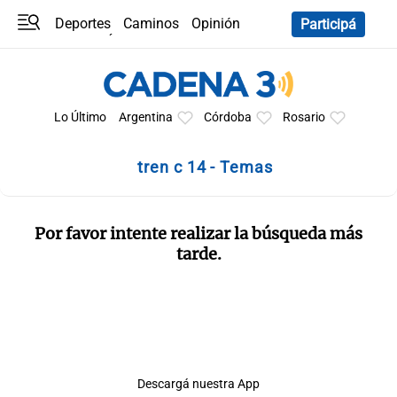
Deportes
Caminos
Opinión
Participá
Programas
Últimas coberturas
Últimas 24 h
En YouTube
Clima
Horóscopo
Lo Último
Argentina
Córdoba
Rosario
tren c 14 - Temas
Por favor intente realizar la búsqueda más
tarde.
Descargá nuestra App