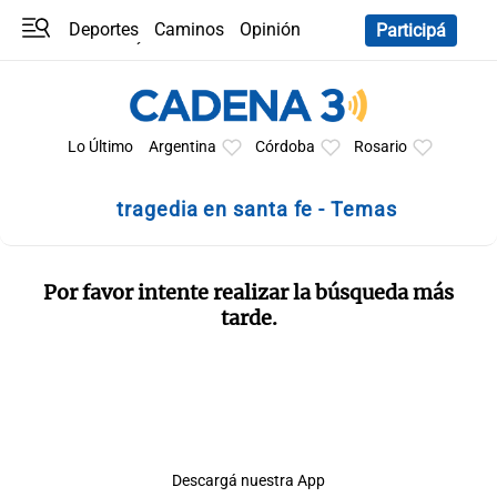
Deportes
Caminos
Opinión
Participá
Programas
Últimas coberturas
Últimas 24 h
En YouTube
Clima
Horóscopo
Lo Último
Argentina
Córdoba
Rosario
tragedia en santa fe - Temas
Por favor intente realizar la búsqueda más
tarde.
Descargá nuestra App