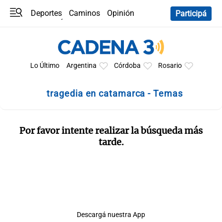
Deportes
Caminos
Opinión
Participá
Programas
Últimas coberturas
Últimas 24 h
En YouTube
Clima
Horóscopo
Lo Último
Argentina
Córdoba
Rosario
tragedia en catamarca - Temas
Por favor intente realizar la búsqueda más
tarde.
Descargá nuestra App