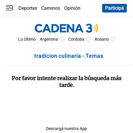
Deportes
Caminos
Opinión
Participá
Programas
Últimas coberturas
Últimas 24 h
En YouTube
Clima
Horóscopo
Lo Último
Argentina
Córdoba
Rosario
tradicion culinaria - Temas
Por favor intente realizar la búsqueda más
tarde.
Descargá nuestra App