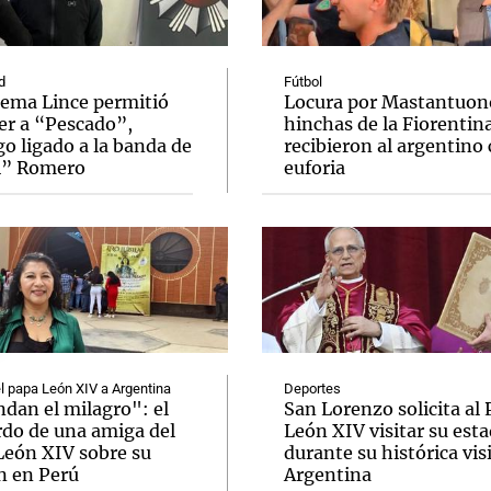
d
Fútbol
tema Lince permitió
Locura por Mastantuono
er a “Pescado”,
hinchas de la Fiorentin
o ligado a la banda de
recibieron al argentino
Notas
Notas
No
i” Romero
euforia
e en Cadena 3
El huracán de Arequito
Cadena 3 en
el papa León XIV a Argentina
Deportes
dan el milagro": el
San Lorenzo solicita al
rdo de una amiga del
León XIV visitar su esta
León XIV sobre su
durante su histórica visi
n en Perú
Argentina