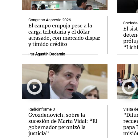
Congreso Aapresid 2026
Socieda
El campo empuja pese a la
El sis
carga tributaria y el dólar
deten
atrasado, con mercado dispar
prófug
Notas
Notas
y tímido crédito
“Lich
Editorial
Mundial 2026
La Sol
Por
Agustín Dadamio
Radioinforme 3
Visita d
Gvozdenovich, sobre la
"Difun
sucesión de Marta Vidal: “El
recue
gobernador peronizó la
papa 
justicia”
misió