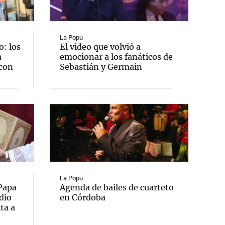
La Popu
: los
El video que volvió a
a
emocionar a los fanáticos de
Notas
 con
Sebastián y Germain
tas
Notas
Venezuela de
 Groenlandia
Comprometidos
Madur
La Popu
 Papa
Agenda de bailes de cuarteto
dio
en Córdoba
ta a