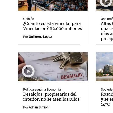
Opinión
Una mañ
¿Cuánto cuesta vincular para
Altas
Vinculación? $2.000 millones
una c
días 
Notas
Notas
Por
Guillermo López
precip
Editorial
Mundial 2026
La Sol
Política esquina Economía
Socieda
Desalojos: propietarios del
Rosar
interior, no se aten los rulos
y se 
14°C
Por
Adrián Simioni