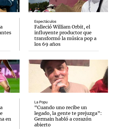
Espectáculos
ia
Falleció William Orbit, el
antes
influyente productor que
Notas
transformó la música pop a
tas
Notas
los 69 años
Venezuela de
 Groenlandia
Comprometidos
Madur
La Popu
ia
“Cuando uno recibe un
se
legado, la gente te prejuzga”:
ma en
Germain habló a corazón
abierto