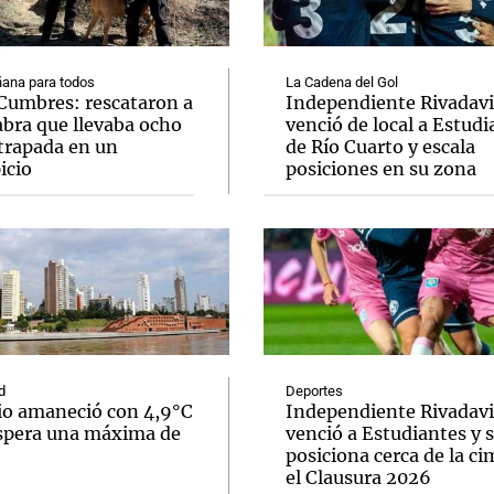
ana para todos
La Cadena del Gol
 Cumbres: rescataron a
Independiente Rivadav
abra que llevaba ocho
venció de local a Estudi
atrapada en un
de Río Cuarto y escala
Notas
Notas
No
icio
posiciones en su zona
e en Cadena 3
El huracán de Arequito
Cadena 3 en
d
Deportes
io amaneció con 4,9°C
Independiente Rivadav
espera una máxima de
venció a Estudiantes y 
posiciona cerca de la ci
el Clausura 2026