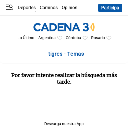
Deportes
Caminos
Opinión
Participá
Programas
Últimas coberturas
Últimas 24 h
En YouTube
Clima
Horóscopo
Lo Último
Argentina
Córdoba
Rosario
tigres - Temas
Por favor intente realizar la búsqueda más
tarde.
Descargá nuestra App