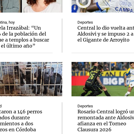
tina, hoy
Deportes
la Irrazábal: “Un
Central lo dio vuelta an
de la población del
Aldosivi y se impuso 2 a
ue a templos a buscar
el Gigante de Arroyito
Notas
Notas
No
 el último año”
e en Cadena 3
El huracán de Arequito
Cadena 3 en
d
Deportes
taron a 146 perros
Rosario Central logró u
ados durante
remontada ante Aldosivi
amientos a dos
afianza en el Torneo
eros en Córdoba
Clausura 2026