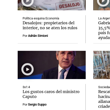
Política esquina Economía
La Argen
Desalojos: propietarios del
Gabrie
interior, no se aten los rulos
35,5% 
país f
Notas
Notas
Por
Adrián Simioni
ayuda
Editorial
Mundial 2026
La Sol
3x1:4
Socieda
Los gustos caros del ministro
Resca
Caputo
hacin
allan
Por
Sergio Suppo
criad