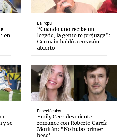
La Popu
te
“Cuando uno recibe un
 1 en
legado, la gente te prejuzga”:
Notas
Germain habló a corazón
tas
Notas
abierto
Venezuela de
 Groenlandia
Comprometidos
Madur
Espectáculos
na
Emily Ceco desmiente
 y se
romance con Roberto García
Moritán: "No hubo primer
beso"