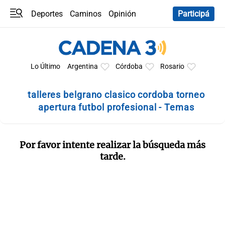
Deportes
Caminos
Opinión
Participá
Programas
Últimas coberturas
Últimas 24 h
En YouTube
Clima
Horóscopo
Lo Último
Argentina
Córdoba
Rosario
talleres belgrano clasico cordoba torneo
apertura futbol profesional - Temas
Por favor intente realizar la búsqueda más
tarde.