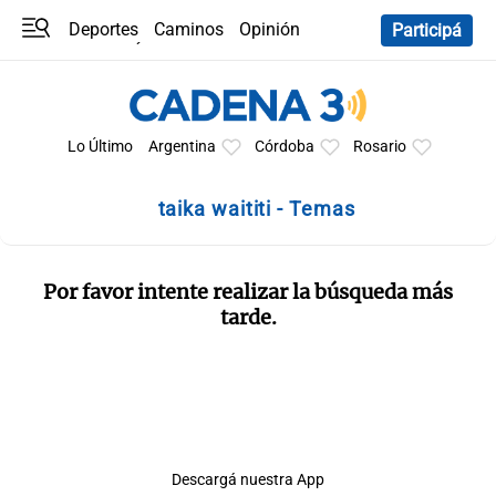
Deportes
Caminos
Opinión
Participá
Programas
Últimas coberturas
Últimas 24 h
En YouTube
Clima
Horóscopo
Lo Último
Argentina
Córdoba
Rosario
taika waititi - Temas
Por favor intente realizar la búsqueda más
tarde.
Descargá nuestra App