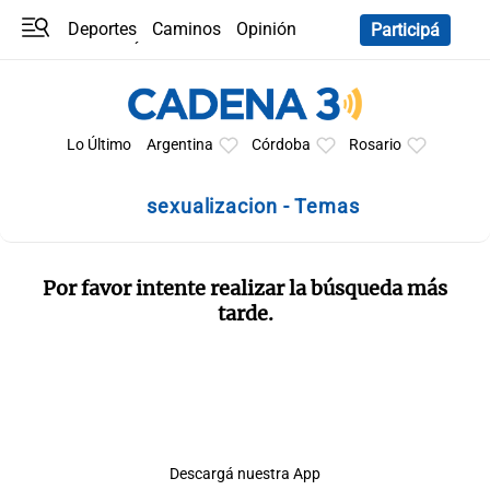
Deportes
Caminos
Opinión
Participá
Programas
Últimas coberturas
Últimas 24 h
En YouTube
Clima
Horóscopo
Lo Último
Argentina
Córdoba
Rosario
sexualizacion - Temas
Por favor intente realizar la búsqueda más
tarde.
Descargá nuestra App