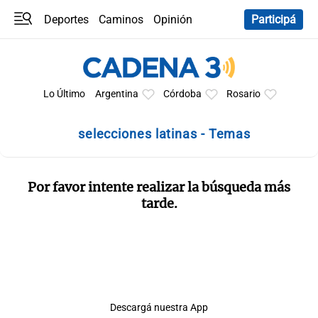
Deportes
Caminos
Opinión
Participá
Programas
Últimas coberturas
Últimas 24 h
En YouTube
Clima
Horóscopo
Lo Último
Argentina
Córdoba
Rosario
selecciones latinas - Temas
Por favor intente realizar la búsqueda más
tarde.
Descargá nuestra App