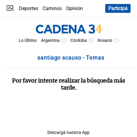
Deportes
Caminos
Opinión
Participá
Programas
Últimas coberturas
Últimas 24 h
En YouTube
Clima
Horóscopo
Lo Último
Argentina
Córdoba
Rosario
santiago scauso - Temas
Por favor intente realizar la búsqueda más
tarde.
Descargá nuestra App