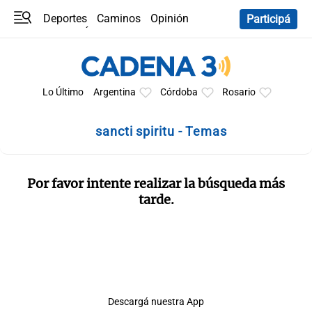
Deportes
Caminos
Opinión
Participá
Programas
Últimas coberturas
Últimas 24 h
En YouTube
Clima
Horóscopo
Lo Último
Argentina
Córdoba
Rosario
sancti spiritu - Temas
Por favor intente realizar la búsqueda más
tarde.
Descargá nuestra App