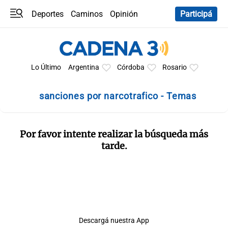
Deportes
Caminos
Opinión
Participá
Programas
Últimas coberturas
Últimas 24 h
En YouTube
Clima
Horóscopo
Lo Último
Argentina
Córdoba
Rosario
sanciones por narcotrafico - Temas
Por favor intente realizar la búsqueda más
tarde.
Descargá nuestra App