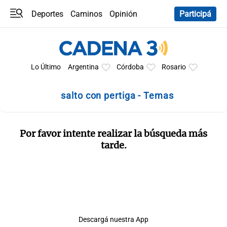
Deportes
Caminos
Opinión
Participá
Programas
Últimas coberturas
Últimas 24 h
En YouTube
Clima
Horóscopo
Lo Último
Argentina
Córdoba
Rosario
salto con pertiga - Temas
Por favor intente realizar la búsqueda más
tarde.
Descargá nuestra App