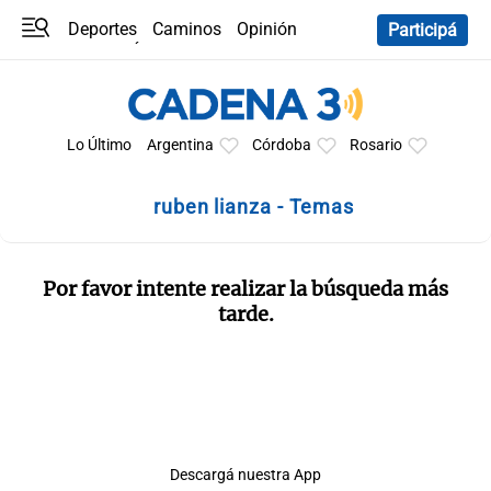
Deportes
Caminos
Opinión
Participá
Programas
Últimas coberturas
Últimas 24 h
En YouTube
Clima
Horóscopo
Lo Último
Argentina
Córdoba
Rosario
ruben lianza - Temas
Por favor intente realizar la búsqueda más
tarde.
Descargá nuestra App